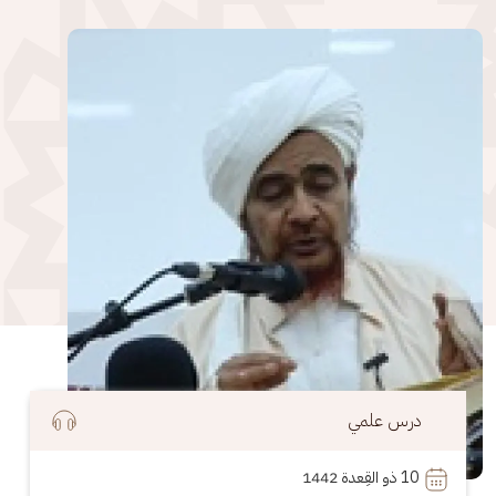
الصورة
درس علمي
10
 ذو القِعدة 1442