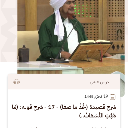
درس علمي
19
 مُحرَّم 1445
شرح قصيدة (خُذْ ما صفا) - 17 - شرح قوله: (مَا
هَبَّتِ النَّسَمَاتُ..)