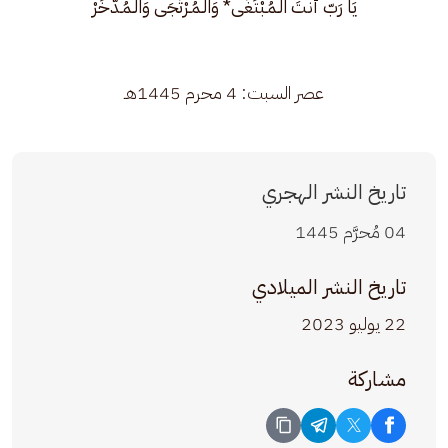
يَا رَبّ أَنْتَ الْـمُـبْتَغَى* وَالْـمُـرْتَجَى وَالْـمُـدَّخَرْ
عصر السبت: 4 محرم 1445هـ
تاريخ النشر الهجري
04 مُحرَّم 1445
تاريخ النشر الميلادي
22 يوليو 2023
مشاركة