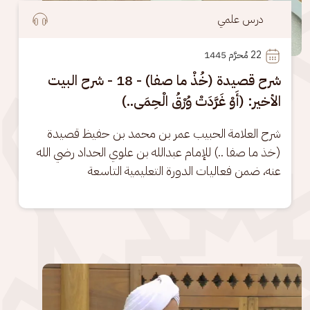
درس علمي
22
 مُحرَّم 1445
شرح قصيدة (خُذْ ما صفا) - 18 - شرح البيت
الأخير: (أَوْ غَرَّدَتْ وُرْقُ الْحِمَى..)
شرح العلامة الحبيب عمر بن محمد بن حفيظ قصيدة 
(خذ ما صفا ..) للإمام عبدالله بن علوي الحداد رضي الله 
عنه، ضمن فعاليات الدورة التعليمية التاسعة
الصورة