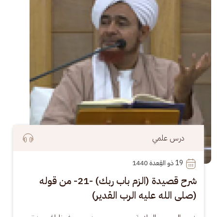
درس علمي
19
 ذو القِعدة 1440
شرح قصيدة (الزم باب ربك) -21- من قوله
(صلى الله عليه الرب القدير)