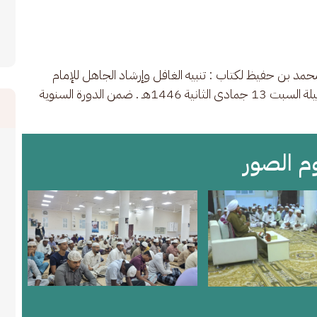
مد بن حفيظ لكتاب : تنبيه الغافل وإرشاد الجاهل للإمام 
الحبيب : عمر بن سقاف بن محمد الصافي السقاف .ليلة السبت 13 جمادى الثانية 1446هـ . ضمن الدورة السنوية 
وم الصور