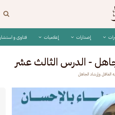
n
enu
رات
‫إصدارات
إعلاميات
فتاوى و استشار
لجاهل - الدرس الثالث عشر
يه الغافل وإرشاد الجاهل