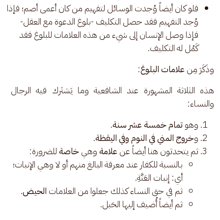
فلو كان أيضاً وُجدت الوسائل لتفهيم من كان أعمى أصم؛ فإذا
وُجد التفهيم فقد حصل التكليف -بلوغ الدعوة مع العقل-
فإذا وصل الإنسان إلى شيء من هذه العلامات للبلوغ فقد
كَمُل له التكليف.
وذَكَرَ مِن 
علامات البلوغ
: 
هذه الثلاثة المشهورة عند الشافعية وما يَشتَرك فيه الرجال 
والنساء: 
وهو
تمام خمسة عشر سنة
.
و
خروج المني في النوم وفي اليقظة
.
ثم يتحدثون هنا أيضاً عن
علامة
وهي
خاصة
للضرورة:
بالنسبة للكفار عند معرفة البالغ منهم أو لا وهي الإنبات؛
أي: إنبات العَنَّةِ.
ثم في حق النساء كذلك جعلوا من العلامات
الحيض
.
ثم أيضاً أُضيف إليها الحَبل.