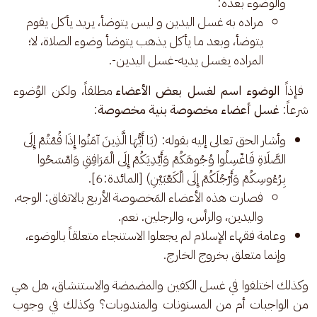
والوضوء بعده:
مراده به غسل اليدين و ليس يتوضأ، يريد يأكل يقوم
يتوضأ، وبعد ما يأكل يذهب يتوضأ وضوء الصلاة، لا؛
المراده يغسل يديه-غسل اليدين-.
 فإذاً 
الوضوء اسم لغسل بعض الأعضاء
 مطلقاً، ولكن الوُضوء 
شرعاً: 
غسل أعضاء مخصوصة بنية مخصوصة
:
وأشار الحق تعالى إليه بقوله: (يَا أَيُّهَا الَّذِينَ آمَنُوا إِذَا قُمْتُمْ إِلَى
الصَّلَاةِ فَاغْسِلُوا وُجُوهَكُمْ وَأَيْدِيَكُمْ إِلَى الْمَرَافِقِ وَامْسَحُوا
بِرُءُوسِكُمْ وَأَرْجُلَكُمْ إِلَى الْكَعْبَيْنِ) [المائدة:6].
فصارت هذه الأعضاء المَخصوصة الأربع بالاتفاق: الوجه،
واليدين، والرأس، والرجلين. نعم.
وعامة فقهاء الإسلام لم يجعلوا الاستنجاء متعلقاً بالوضوء،
وإنما متعلق بخروج الخارج.
وكذلك اختلفوا في غسل الكفين والمضمضة والاستنشاق، هل هي 
من الواجبات أم من المسنونات والمندوبات؟ وكذلك في وجوب 