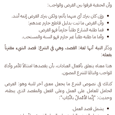
وأن الحنفية فرقوا بين الفرض والواجب: 
وإن كان بترك أي منهما يأثم؛ ولكن بترك الفرض إثمه أشد.
وأن الفرض ما ثبت بدليل قاطع جازم عندهم:
فما طلبه الشارع طلباً جازماً فهو الفرض.
وأما ما طلبه طلباً غير جازم فهو السنة والمستحب.
وذَكَر
 النية أنها لغة: القصد، وهي في الشرع: قصد الشيء مقترناً 
بفعله
: 
هذا معناه يتعلق بأفعال العبادات، بأن يقصدها امتثالاً للأمر وأداءً 
للواجب واتباعًا للشرع المصون. 
كذلك في نصوص الشرع ما يجعل معنى آخر للنية وهو: الغرض 
الحامل للعامل على العمل وعلى الفعل والمقصد الذي يبطنه، 
وحديث: "إنَّما الأعْمالُ بالنِّيّاتِ": 
يشمل قصد العمل.