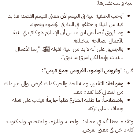
النية واستحضارها: 
أوجب الحنفية النية في التيمم لأن معنى التيمم القصد؛ فلا بد
فيه من النية؛ واختلفوا في النية في الوُضوء ونحوه.
وما يُروى أيضاً عن ابن عباس أن الإسلام هو كافٍ في النية
للأعمال الصالحة المختلفة.
والجمهور على أنه لا بد من النية، لقوله ﷺ: "إنما الأعمال
بالنيات وإنما لكل امرئ ما نوى".
قال: "
وفروض الوضوء
، 
الفروض جمع فرض":
وهو لغة: التقدير،
ومنه الحد والحز، كذلك فرض وإلى غير ذلك
من المعاني كما تقدم معنا.
واصطلاحاً: ما طلبه الشارع طلباً جازماً
؛ فيثاب على فعله
ويعاقب على تركه.
وتقدم معنا أنه في معناه: الواجب، واللازم، والمتحتم، والمكتوب؛ 
كله داخل في معنى الفرض. 