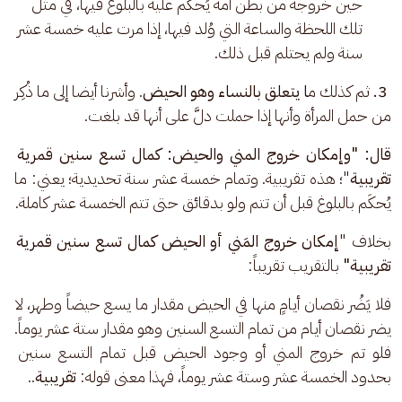
حين خروجه من بطن أمه يُحكم عليه بالبلوغ فيها، في مثل
تلك اللحظة والساعة التي وُلد فيها، إذا مرت عليه خمسة عشر
سنة ولم يحتلم قبل ذلك.
3.
 ثم كذلك م
ا يتعلق بالنساء وهو الحيض
. وأشرنا أيضا إلى ما ذُكِر 
من حمل المرأة وأنها إذا حملت دلَّ على أنها قد بلغت.
قال: "وإمكان خروج المني والحيض: كمال تسع سنين قمرية 
تقريبية
"؛ هذه تقريبية. وتمام خمسة عشر سنة تحديدية؛ يعني: ما 
يُحكَم بالبلوغ قبل أن تتم ولو بدقائق حتى تتم الخمسة عشر كاملة.
بخلاف "
إمكان خروج المَني أو الحيض
كمال تسع سنين قمرية 
تقريبية"
 بالتقريب تقريباً:
فلا يَضُر نقصان أيامٍ منها في الحيض مقدار ما يسع حيضاً وطهر، لا 
يضر نقصان أيام من تمام التسع السنين وهو مقدار ستة عشر يوماً. 
فلو تم خروج المني أو وجود الحيض قبل تمام التسع سنين 
بحدود الخمسة عشر وستة عشر يوماً، فهذا معنى قوله: 
تقريبية
..