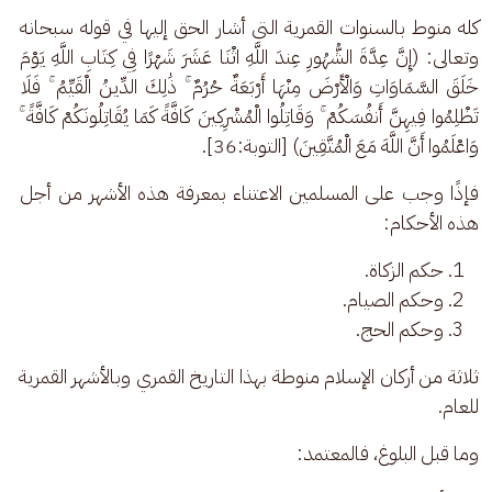
كله منوط بالسنوات القمرية التي أشار الحق إليها في قوله سبحانه 
وتعالى: (إِنَّ عِدَّةَ الشُّهُورِ عِندَ اللَّهِ اثْنَا عَشَرَ شَهْرًا فِي كِتَابِ اللَّهِ يَوْمَ 
خَلَقَ السَّمَاوَاتِ وَالْأَرْضَ مِنْهَا أَرْبَعَةٌ حُرُمٌ ۚ ذَٰلِكَ الدِّينُ الْقَيِّمُ ۚ فَلَا 
تَظْلِمُوا فِيهِنَّ أَنفُسَكُمْ ۚ وَقَاتِلُوا الْمُشْرِكِينَ كَافَّةً كَمَا يُقَاتِلُونَكُمْ كَافَّةً ۚ 
وَاعْلَمُوا أَنَّ اللَّهَ مَعَ الْمُتَّقِينَ) [التوبة:36].
فإذًا وجب على المسلمين الاعتناء بمعرفة هذه الأشهر من أجل 
هذه الأحكام: 
حكم الزكاة.
وحكم الصيام.
وحكم الحج.
ثلاثة من أركان الإسلام منوطة بهذا التاريخ القمري وبالأشهر القمرية 
للعام. 
وما قبل البلوغ، فالمعتمد: 