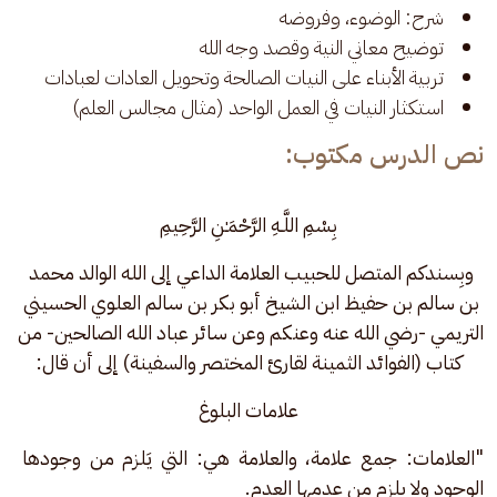
شرح: الوضوء، وفروضه
توضيح معاني النية وقصد وجه الله
تربية الأبناء على النيات الصالحة وتحويل العادات لعبادات
استكثار النيات في العمل الواحد (مثال مجالس العلم)
نص الدرس مكتوب:
بِسْمِ اللَّـهِ الرَّحْمَـٰنِ الرَّحِيمِ
وبِسندكم المتصل للحبيب العلامة الداعي إلى الله الوالد محمد 
بن سالم بن حفيظ ابن الشيخ أبو بكر بن سالم العلوي الحسيني 
التريمي -رضي الله عنه وعنكم وعن سائر عباد الله الصالحين- من 
كتاب (الفوائد الثمينة لقارئ المختصر والسفينة) إلى أن قال:
علامات البلوغ
"العلامات: جمع علامة، والعلامة هي: التي يَلزم من وجودها 
الوجود ولا يلزم من عدمها العدم.