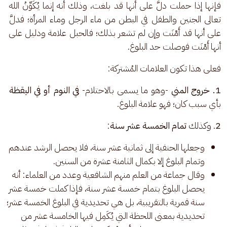
فإنها إذا حملت دلَّ على أنها قد بلغت، وذلك أنه إنما يُكَوِّنُ الله 
تعالى الجنين والطفل في البطن من ماء الرجل وماء المرأة؛ فدلَّ 
على أنها قد أَمْنَت وإن لم تشعر بذلك؛ فالحبل علامة ودليل على 
أنها أَمْنَت فوصلت حد البلوغ. 
فعلى هذا تكون العلامات المُشتركة: 
1. خروج المني
 -وهو ما يسمى بالاحتلام- 
في النوم أو في اليقظة
بأي سبب كان؛ فهو علامة البلوغ. 
2
. وكذلك 
تمام الخمسة عشر سنة
: 
وجعلها الحنفية إلى ثمانية عشر سنة، فلا يحصل الرشد عندهم
وتمام البلوغ إلا بكمال الثامنة عشرة من السنين.
وقال جماعة من العلم منهم الشافعية وعدد من العلماء: أنه
يحصل البلوغ بتمام خمسة عشر سنة، فإذا كملت خمسة عشر
سنة قمرية بالتقريبية، بل هي تحديدية في البلوغ الخمسة عشر؛
تحديدية بمعنى اللحظة التي يُكَمِل فيها الخامسة عشر من