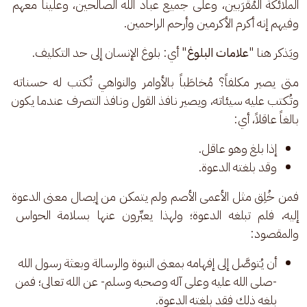
الملائكة المُقَرَبين، وعلى جميع عباد الله الصالحين، وعلينا معهم 
وفيهم إنه أكرم الأكرمين وأرحم الراحمين.
ويَذكر هنا "
علامات البلوغ
" أي: بلوغ الإنسان إلى حد التكليف.
متى يصير مكلفاً؟ مُخاطَباً بالأوامر والنواهي تُكتب له حسناته 
وتُكتب عليه سيئاته، ويصير نافذ القول ونافذ التصرف عندما يكون 
بالغاً عاقلاً، أي: 
إذا بلغ وهو عاقل.
وقد بلغته الدعوة.
فمن خُلِق مثل الأعمى الأصم ولم يتمكن من إيصال معنى الدعوة 
إليه، فلم تبلغه الدعوة؛ ولهذا يعبِّرون عنها بسلامة الحواس 
والمقصود:
أن يُتوصَّل إلى إفهامه بمعنى النبوة والرسالة وبعثة رسول الله
-صلى الله عليه وعلى آله وصحبه وسلم- عن الله تعالى؛ فمن
بلغه ذلك فقد بلغته الدعوة.