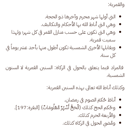
والقمرية: 
التي أولها شهر محرم وآخرها ذو الحجة.
وهي التي أناط الله بها الأحكام والتكاليف.
وهي التي تكون على حسب منازل القمر في كل شهر؛ ولهذا
سميت قمرية.
ويقابلها الأخرى الشمسية تكون أطول منها بأحد عشر يوماً في
كل سنة.
 فالمراد فيما يتعلق بالحول في الزكاة: السنين القمرية لا السنون 
الشمسية.
وكذلك أناط الله تعالى بهذه السنين القمرية: 
أناطَ حُكمَ الصوم في رمضان.
وحُكم الحج كذلك (الْحَجُّ أَشْهُرٌ مَّعْلُومَاتٌ) [البقرة:197].
والأربعة الحرم كذلك.
ومُضي الحول في الزكاة كذلك.