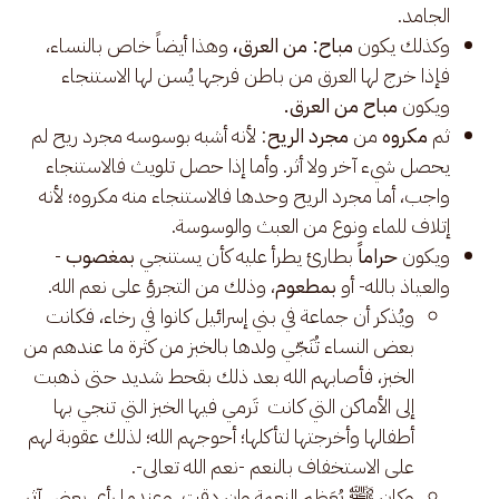
الجامد.
وكذلك يكون
مباح: من العرق،
وهذا أيضاً خاص بالنساء،
فإذا خرج لها العرق من باطن فرجها يُسن لها الاستنجاء
ويكون
مباح من العرق.
ثم
مكروه
من
مجرد الريح
: لأنه أشبه بوسوسه مجرد ريح لم
يحصل شيء آخر ولا أثر. وأما إذا حصل تلويث فالاستنجاء
واجب، أما مجرد الريح وحدها فالاستنجاء منه مكروه؛ لأنه
إتلاف للماء ونوع من العبث والوسوسة.
ويكون
حراماً
بطارئ يطرأ عليه كأن يستنجي
بمغصوب
-
والعياذ بالله- أو
بمطعوم
، وذلك من التجرؤ على نعم الله.
ويُذكر أن جماعة في بني إسرائيل كانوا في رخاء، فكانت
بعض النساء تُنَجّي ولدها بالخبز من كثرة ما عندهم من
الخبز، فأصابهم الله بعد ذلك بقحط شديد حتى ذهبت
إلى الأماكن التي كانت تَرمي فيها الخبز التي تنجي بها
أطفالها وأخرجتها لتأكلها؛ أحوجهم الله؛ لذلك عقوبة لهم
على الاستخفاف بالنعم -نعم الله تعالى-.
وكان ﷺ يُعَظِم النعمة وإن دقت، وعندما رأى بعض آثر