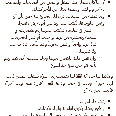
أن ما كان يعمله هذا الطفل والصبي من الصالحات والطاعات
له أجر ولوالديه ومعلمه مثله من الأجر كذلك.
وما يَعمَله من السيئات، فإن الله يتجاوز عنه حتى يأتي أوان
وزمن البلوغ، فلا تُكتب عليه ولا على أبويه إلا إن قصرا.
إن قصرا في تعليمه؛ فيُكتب عليهما إثم تقصيرهم في
تعليمه وتحذيره من ترك الواجبات أو فعل المحرمات.
فإذا ترك واجباً أو فعل محرماً وقد عَلّماه، فلا إثم عليه
ولا عليهما.
وإن فعل ذلك بإهمال منهما وتركٍ للتعليم؛ أثِما هما ولم
يأثم هو حتى يبلغ حد البلوغ.
وهكذا لِما جاء أنه ﷺ لما تقدمت إليه المرأة بطفلها الصغير قالت: 
ألهذا حج؟ -وذلك في حجة وداعه ﷺ- "قال: نعم، ولكِ أجر"؛ 
فأثبت الحج له، أي: 
يُكتب له الثواب
والأجر ومثله يكون لوالدته ولوالده كذلك.
ثم إنه معلومًا لا يجزئه عن حجة الإسلام؛ فإذا بلغ واستطاع