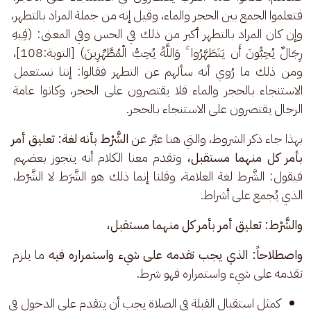
فتعلموا الجمع بين الحجر والماء، وقيل إنه من جملة المراد بالتطهر، 
وإن كان المراد بالتطهر أكبر من ذلك في الحس وفي المعنى: (فِيهِ 
رِجَالٌ يُحِبُّونَ أَن يَتَطَهَّرُوا ۚ وَاللَّهُ يُحِبُّ الْمُطَّهِّرِينَ) [التوبة:108]، 
ومن ذلك ما رُوي أنه سألهم عن التطهر فقالوا: إننا نستعمل 
الاستنجاء بالحجر والماء فلا يقتصرون على الحجر، وكانوا عامة 
الرجال يقتصرون على الاستنجاء بالحجر.
بهذا جاء ذكر الشروط، والتي هنا عبَّر عن 
الشَّرْط
بأنه لغة: تعليق أمر 
بأمر كل منهما مستقبل،
 وتقدم معنا الكلام أنه يتجوز بعضهم 
فيقول: الشَّرط لغة العلامة، وقلنا إنما ذلك هو الشَّرَط لا الشَّرْط، 
الذي يُجمع على أشراط. 
والشَّرْط: تعليق أمر بأمر كل منهما مستقبل،
واصطلاحاً: الذي يجب تقدمه على شيء واستمراره فيه
 ما يلزم 
تقدمه على شيء واستمراره فهو شرط. 
كمثل استقبال القبلة في الصلاة يجب أن يتقدم على الدخول في