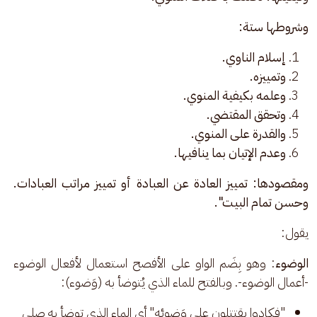
وشروطها ستة:
إسلام الناوي.
وتمييزه.
وعلمه بكيفية المنوي.
وتحقق المقتضي.
والقدرة على المنوي.
وعدم الإتيان بما ينافيها.
ومقصودها: تمييز العادة عن العبادة أو تمييز مراتب العبادات. 
وحسن تمام البيت".
يقول:
الوضوء
: وهو بِضَم الواو على الأفصح استعمال لأفعال الوضوء 
-أعمال الوضوء-. وبالفتح للماء الذي يُتوضأ به (وَضوء): 
"فكادوا يقتتلون على وَضوئه" أي الماء الذي توضأ به صلى