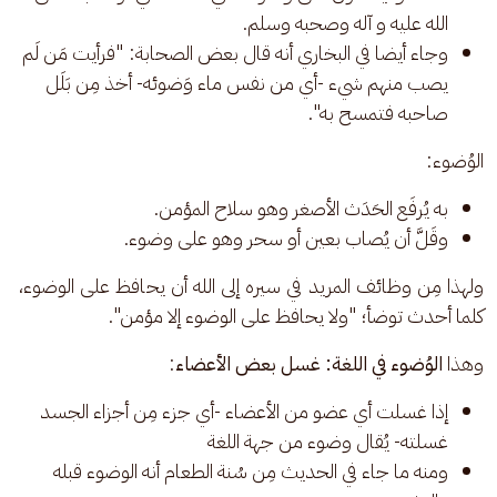
الله عليه و آله وصحبه وسلم.
وجاء أيضا في البخاري أنه قال بعض الصحابة: "فرأيت مَن لَم
يصب منهم شيء -أي من نفس ماء وَضوئه- أخذ مِن بَلَل
صاحبه فتمسح به".
الوُضوء: 
به يُرفَع الحَدَث الأصغر وهو سلاح المؤمن.
وقَلَّ أن يُصاب بعين أو سحر وهو على وضوء.
ولهذا مِن وظائف المريد في سيره إلى الله أن يحافظ على الوضوء، 
كلما أحدث توضأ؛ "ولا يحافظ على الوضوء إلا مؤمن". 
وهذا 
الوُضوء في اللغة: غسل بعض الأعضاء
: 
إذا غسلت أي عضو من الأعضاء -أي جزء مِن أجزاء الجسد
غسلته- يُقال وضوء من جهة اللغة
ومنه ما جاء في الحديث مِن سُنة الطعام أنه الوضوء قبله