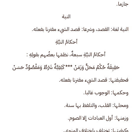
جازما.
النية
النية لغة: القصد، وشرعا: قصد الشيء مقترنا بفعله.
أحكامُ النيَّةِ 
أحكامُ النيَّةِ سبعةٌ، نظمَها بعضُهم بقولِهِ :
حَقِيِقَةٌ حُكْمٌ مَحَلٌّ وَزَمَنْ *** كَيْفِيَّةٌ شَرْطٌ وَمَقْصُوُدٌ حَسَنْ
فحقيقتها: قصد الشيء مقترنا بفعله. 
وحكمها: الوجوب غالبا. 
ومحلها: القلب، والتلفظ بها سنة. 
وزمنها: أول العبادات إلا الصوم. 
وكيفيتها: تختلف باختلاف المنوي.