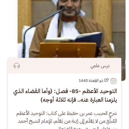
درس علمي
07
 ذو القِعدة 1440
التوحيد الأعظم -85- فصل: (وأما القضاء الذي
يلزمنا العبارة عنه.. فإنه ثلاثة أوجه)
شرح الحبيب عمر بن حفيظ على كتاب: التوحيد الأعظم 
المُبلِّغ من لا يَعْلَم إلى رُتبة من يَعْلَم، للإمام الشيخ أحمد 
بن علوان الحسني رحمه الله تعالى،