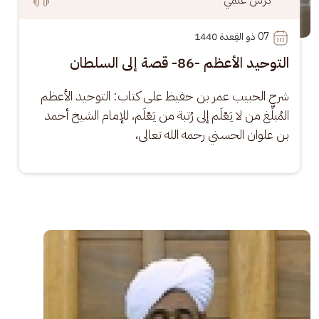
07
 ذو القِعدة 1440
التوحيد الأعظم -86- قصة إلى السلطان
شرح الحبيب عمر بن حفيظ على كتاب: التوحيد الأعظم 
المُبلِّغ من لا يَعْلَم إلى رُتبة من يَعْلَم، للإمام الشيخ أحمد 
بن علوان الحسني رحمه الله تعالى،
الصورة