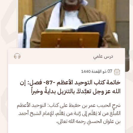
درس علمي
07
 ذو القِعدة 1440
خاتمة كتاب التوحيد الأعظم -87- فصل: إن
الله عز وجل تعبَّدكَ بالتنزيل بدايةً وخبراً
شرح الحبيب عمر بن حفيظ على كتاب: التوحيد الأعظم 
المُبلِّغ من لا يَعْلَم إلى رُتبة من يَعْلَم، للإمام الشيخ أحمد 
بن علوان الحسني رحمه الله تعالى،