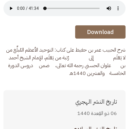
Audio Stream
Audio Stream
Download
شرح الحبيب عمر بن حفيظ على كتاب: التوحيد الأعظم المُبلِّغ من 
لا يَعْلَم                 إلى                 رُتبة من يَعْلَم، للإمام الشيخ أحمد  
بن        علوان الحسني رحمه الله تعالى،     ضمن     دروس الدورة 
الخامسة    والعشرين 1440هـ
تاريخ النشر الهجري
06 ذو القِعدة 1440