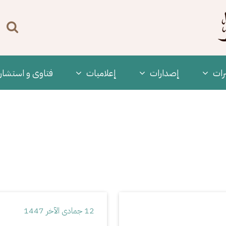
n
enu
رات
‫إصدارات
إعلاميات
فتاوى و استشار
12 جمادى الآخر 1447