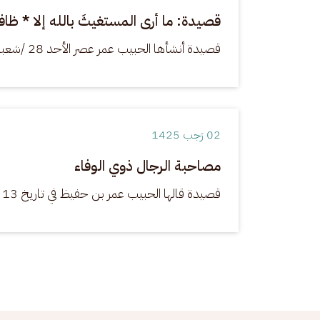
قصيدة: ما أرى المستغيثَ بالله إلا * ظافراً 
قصيدة أنشأها الحبيب عمر عصر الأحد 28 /شعبان /1418هـ
02 رَجب 1425
مصاحبة الرجال ذوي الوفاء
قصيدة قالها الحبيب عمر بن حفيظ في تاريخ 13 شعبان 1414هـ