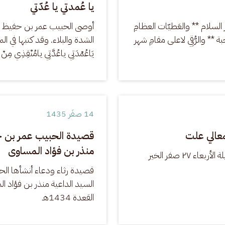
يا عُمدتي يا عُدّتي
 السلام ** والعَطيّات العظامِ 
أوصى الحبيب عمر بن حفيظ بتكري
ة ** والرُّقِي لاعلى مقامِ شهر 
يَاعُمْدَتِي ياعُدَّتِي يامُنْقِذِي مِنْ 
14 صفَر 1435
معالي علت
قصيدة الحبيب عمر بن حف
منذر بن فؤاد المساوى
قصيدة حكمية للحبيب عمر بن حفيظ، قالها في ليلة الأربعاء ٢٧ صفر الخير 
قصيدة رثاء ودعاء أنشأها ال
القعدة 1434هـ