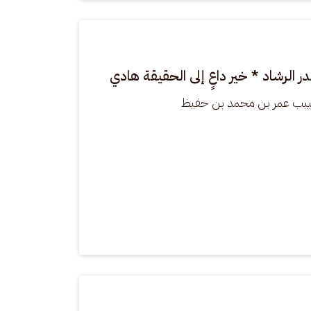
 الرشاد * خير داعٍ إلى الحقيقة هادي
بيب عمر بن محمد بن حفيظ