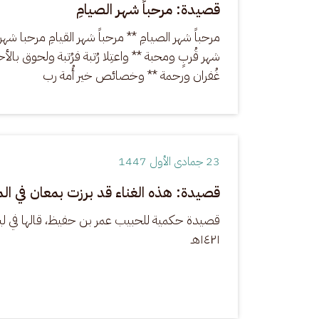
قصيدة: مرحباً شهر الصيامِ
مرحباً شهر الصيامِ ** مرحباً شهر القيامِ مرحبا شهر
شهر قُربٍ ومحبة ** واعتِلا رُتبة فرُتبة ولحوق بالأحب
غُفران ورحمة ** وخصائص خير أُمة رب
23 جمادى الأول 1447
قصيدة: هذه الغناء قد برزت بمعان في ال
١٤٢١هـ