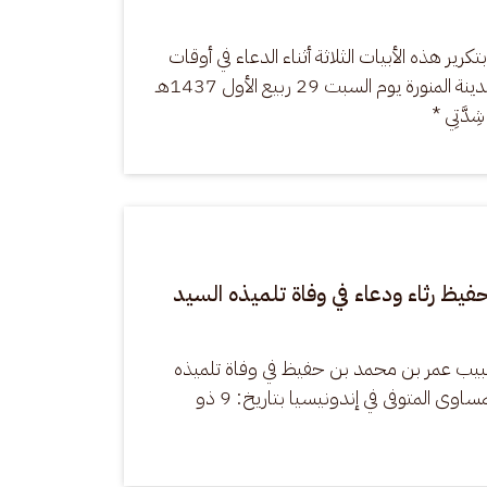
ر هذه الأبيات الثلاثة أثناء الدعاء في أوقات 
الشدة والبلاء. وقد كتبها في المدينة المنورة يوم السبت 29 ربيع الأول 1437هـ 
شِدَّتِي *
يظ رثاء ودعاء في وفاة تلميذه السيد
حبيب عمر بن محمد بن حفيظ في وفاة تلميذه 
السيد الداعية منذر بن فؤاد المساوى المتوفى في إندونيسيا بتاريخ: 9 ذو 