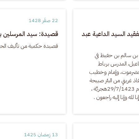
22 صفَر 1428
فقيد السيد الداعية عبد
قصيدة: سيد المرسلين بدر
قصيدة حكمية من تأليف الح
د بن سالم بن حفيظ في 
اعيل، المدرس برباط 
 حضرموت، وإمام وخطيب 
اذ غريقٍ من البئر صبيحة 
يوم الجمعة التاسع والعشرين من شهر رجب الحرام 29/7/1423هجريَّة ، 
 لله وإنا إليه راجعون .
13 رَمضان 1425