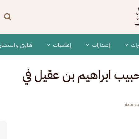
n
enu
رات
‫إصدارات
إعلاميات
فتاوى و استشار
حبيب ابراهيم بن عقيل في
ت عامة