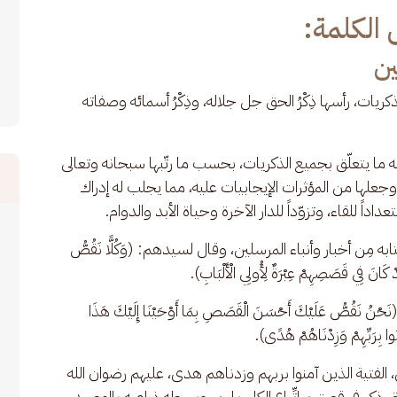
الكلمة:
ن
ريات، رأسها ذِكْرُ الحق جل جلاله، وذِكْرُ أسمائه وصفاته 
 ما يتعلّق بجميع الذكريات، بحسب ما رتّبها سبحانه وتعالى 
وجعلها من المؤثرات الإيجابيات عليه، مما يجلب له إدراك 
اداً للقاء، وتزوّداً للدار الآخرة وحياة الأبد والدوام.
 مِن أخبار وأنباء المرسلين، وقال لسيدهم: (وَكُلًّا نَقُصُّ 
 كَانَ فِي قَصَصِهِمْ عِبْرَةٌ لِأُولِي الْأَلْبَابِ).
صُّ عَلَيْكَ أَحْسَنَ الْقَصَصِ بِمَا أَوْحَيْنَا إِلَيْكَ هَذَا 
نُوا بِرَبِّهِمْ وَزِدْنَاهُمْ هُدًى).
الفتية الذين آمنوا بربهم وزدناهم هدى، عليهم رضوان الله 
تى ذكر في قصتهم اتِّباع الكلب لهم، وبسطه ذراعيه بااوصيد 