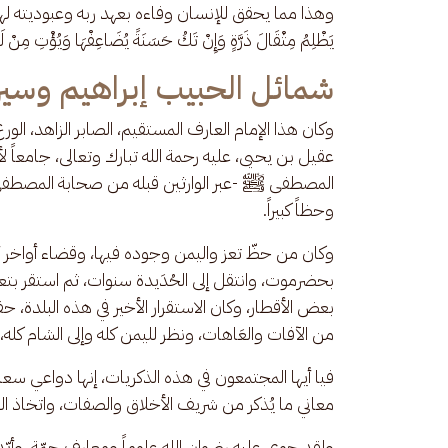
وهذا مما يحقق للإنسان وفاءه بعهد ربه وعبوديته لهذا الإله 
يَظْلِمُ مِثْقَالَ ذَرَّةٍ وَإِنْ تَكُ حَسَنَةً يُضَاعِفْهَا وَيُؤْتِ مِنْ لَد
شمائل الحبيب إبراهيم وسير
وكان هذا الإمام العارف المستقيم، الصابر الزاهد، الورع
عقيل بن يحيى، عليه رحمة الله تبارك وتعالى، جامعاً
المصطفى ﷺ -عبر الوارثين قبله من صحابة المصطفى ﷺ
وحظاً كبيراً.
وكان من حظّ تعز واليمن وجوده فيها، وقضاء أواخر أيا
بحضرموت، وانتقل إلى الحُدَيدة سنوات، ثم استقر بتع
بعض الأقطار، وكان الاستقرار الأخير في هذه البلدة، ح
من الآفات والعَاهات، ونظر لليمن كله وإلى الشام كله، 
فيا أيها المجتمعون في هذه الذكريات، إنها دواعي سعا
معاني ما يُذكر من شريف الأخلاق والصفات، واتخاذ الم
ولقد حوى عليه رضوان الله علوماً ومعارف جمّة، وأيّد