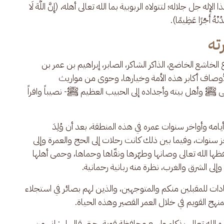
جل جلاله؛ لتتولاه الربوبية بما الله تعالى أهله، (إِنَّ اللَّهَ لَا 
ُنْهُ أَجْرًا عَظِيمًا).
ته
 الخاشع الخاضع، الذاكر الشاكر، الصابر، إبراهيم بن عمر بن 
 لأوصاف أكابر هذه الأمة وخيارها، وحوى من مواريث 
 وأهل بيته وأجداده إلى الحبيب العظيم ﷺ- نصيباً وافراً 
مه وأواخر سنوات عمره في هذه المنطقة، بعد أن وُلِدَ 
ز سنوات، وفيما بين ذلك كانت رحلات إلى الحج والعمرة وإلى 
فظها الله تعالى وصانها وطهّرها ونقّاها وحماها، وحمى أهلها 
وإلى الشرق والغرب، نظرة منه ربانية رحمانية.
دات للمقبلين منكم والمتوجهين، والذين لهم بصائر في استجلاء 
نهج القويم في خلال العمر القصير وهذه الحياة.
ه الله تعالى بذكاءٍ واسع وحافظة قوية، حتى قال لي: إني من 