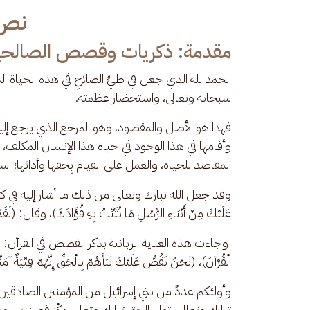
نص 
مقدمة: ذكريات وقصص الصالحي
الحمد لله الذي جعل في طيِّ الصلاحِ في هذه الحياة الذك
سبحانه وتعالى، واستحضار عظمته. 
فهذا هو الأصل والمقصود، وهو المرجع الذي يرجع إليه
وأقامها في هذا الوجود في حياة هذا الإنسان المكلف، 
المقاصد للحياة، والعمل على القيام بِحقها وأدائها؛ استعد
وقد جعل الله تبارك وتعالى من ذلك ما أشار إليه في كتابه
عَلَيْكَ مِنْ أَنْبَاءِ الرُّسُلِ مَا نُثَبِّتُ بِهِ فُؤَادَكَ)، وقال: (لَقَدْ
 وجاءت هذه العناية الربانية بذكر القصص في القرآن: (نَحْنُ نَقُ
الْقُرْآنَ)، (نَحْنُ نَقُصُّ عَلَيْكَ نَبَأَهُمْ بِالْحَقِّ إِنَّهُمْ فِتْيَةٌ آمَ
وأولئكم عددٌ من بني إسرائيل من المؤمنين الصادقين، 
تبارك وتعالى، تولى الحق تبارك وتعالى ذِكْرَ قصتهم، ح