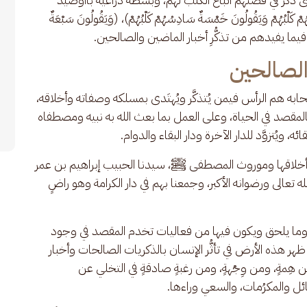
ْبُهُمْ وَيَقُولُونَ خَمْسَةٌ سَادِسُهُمْ كَلْبُهُمْ)، (وَيَقُولُونَ سَبْعَةٌ 
نين فيما يفيدهم من تذكُّرِ أخبار الماضين والصالحين.
 الصالحين
م الرأس فيمن يُتذكَّر ويُهتَدى بمسلكه وصفاته وأخلاقه، 
المقصد في الحياة، وعلى العمل بما بعث الله به نبيه ومصطفاه 
، ويُتزوَّد للدار الآخرة ودار البقاء والدوام.
 وأخلاقها وموروث المصطفى ﷺ، سيدنا الحبيب إبراهيم بن عمر 
 تعالى ورضوانه الأكبر، وجمعنا بهم في دار الكرامة وهو راضٍ 
ت، وما يلحق ويكون فيها من فعاليات تخدم المقصد في وجود 
هر هذه الأرض في تأثُّر الإنسان بالذكريات الصالحات وأخبار 
 هِمةٍ، ومن وِجْهةٍ، ومن رغبةٍ صادقةٍ في التخلي عن 
ئل والمكرُمات، والسعي وراءها. 