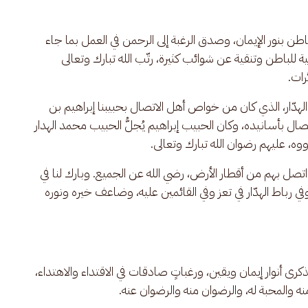
طن بنور الإيمان، وصدق الرغبة إلى الرحمن في العمل بما جاء 
 للباطن وتنقية عن شوائب كثيرة، رتّب الله تبارك وتعالى 
رات.
هدّار، الذي كان من خواص أهل الاتصال بحبيبنا إبراهيم بن 
تصال بأسانيده، وكان الحبيب إبراهيم يُجلُّ الحبيب محمد الهدار 
ذووه، عليهم رضوان الله تبارك وتعالى.
صل بهم من أقطار الأرض، رضي الله عن الجميع. وبارك لنا في 
في رباط الهدّار في تعز وفي القائمين عليه، وضاعف خيره ونوره 
ى أنوار إيمان ويقين، ورغباتٍ صادقات في الاقتداء والاهتداء، 
نه والمحبة له، والرضوان منه والرضوان عنه.