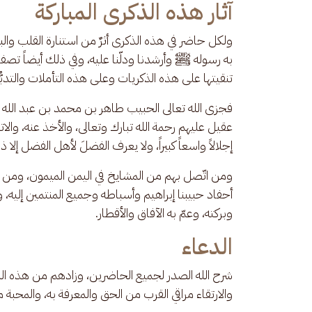
آثار هذه الذكرى المباركة
ولكل حاضر في هذه الذكرى أثرٌ من استنارة القلب والبا
به رسوله ﷺ وأرشدنا ودلّنا عليه، وفي ذلك أيضاً تصفية
تنقيتها على هذه الذكريات وعلى هذه التأملات والتدبُّ
فجزى الله تعالى الحبيب طاهر بن محمد بن عبد الله ال
عقيل عليهم رحمة الله تبارك وتعالى، والأخذ عنه، والا
إجلالاً واسعاً كبيراً، ولا يعرف الفضلَ لأهل الفضل إلا 
ومن اتّصل بهم من المشايخ في اليمن الميمون، ومن ات
أحفاد حبيبنا إبراهيم وأسباطه وجميع المنتمين إليه، و
وبركته، وعمّ به الآفاق والأقطار.
الدعاء
شرح الله الصدر لجميع الحاضرين، وزادهم من هذه الذكر
والارتقاء مراقي القرب من الحق والمعرفة به، والمحبة م