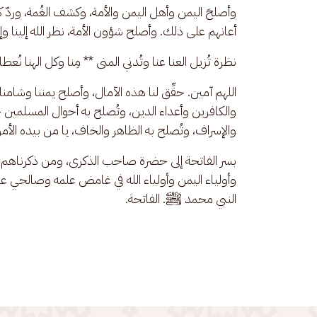
وأصلحَ اليمن وأهل اليمن والأمة، وكشف الغُمة، وردّ 
أعانهم على ذلك. وأصلح شؤون الأمة، نظر الله إلينا وإ
نظرة تُزيل العنا عنا وتُدني المنى ** مِنا وكل الهنا نُعط
اللهم آمين. حقِّق لنا هذه الآمال، وأصلح يمننا وشامنا
والكافرين وأعداء الدين، وتُصلح به أحوال المسلمين خ
والإسراف، وتُصلح به الظاهر والخاف، يا من بيده الأمر ك
بسر الفاتحة إلى حضرة صاحب الذكرى، ومن ذكرناهم في
وأولياء اليمن وأولياء الله في غامض علمه وصالحي عب
النبي محمد ﷺ. الفاتحة.