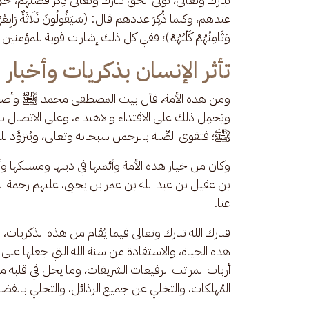
عندهم، وكلما ذُكِرَ عددهم قال: (سَيَقُولُونَ ثَلَاثَةٌ رَابِعُهُمْ كَل
وَثَامِنُهُمْ كَلْبُهُمْ)؛ ففي كل ذلك إشارات قوية للمؤم
تأثر الإنسان بذكريات وأخبار
ومن هذه الأمة، فآل بيت المصطفى محمد ﷺ وأصحابه ه
ويَحمِل ذلك على الاقتداء والاهتداء، وعلى الاتصال ب
ﷺ؛ فتقوى الصِّلة بالرحمن سبحانه وتعالى، ويُتزوَّد للقائه
وكان من خيار هذه الأمة وأئمتها في دينها ومسلكها
بن عقيل بن عبد الله بن عمر بن يحيى، عليهم رحمة الله
عنا.
فبارك الله تبارك وتعالى فيما يُقام من هذه الذكريا
هذه الحياة، والاستفادة من سنة الله التي جعلها على ظ
أرباب المراتب الرفيعات الشريفات، وما يحل في قلبه من
المُهلكات، والتخلي عن جميع الرذائل، والتحلي بالفضا