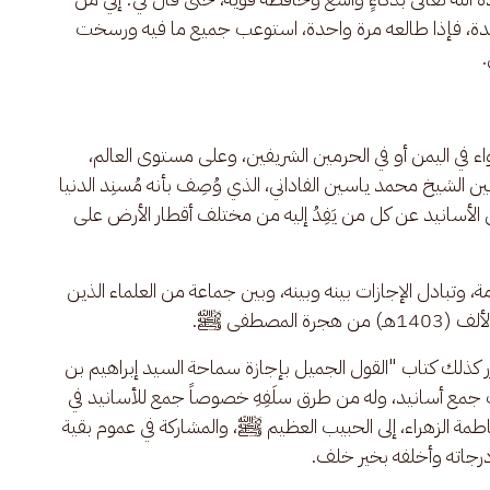
ة واحدة، فإذا طالعه مرة واحدة، استوعب جميع ما فيه ورسخت 
.
اء في اليمن أو في الحرمين الشريفين، وعلى مستوى العالم، 
ين الشيخ محمد ياسين الفاداني، الذي وُصِف بأنه مُسنِد الدنيا 
 الأسانيد عن كل من يَفِدُ إليه من مختلف أقطار الأرض على 
ة، وتبادل الإجازات بينه وبينه، وبين جماعة من العلماء الذين 
لمصطفى ﷺ.
ر كذلك كتاب "القول الجميل بإجازة سماحة السيد إبراهيم بن 
جمع أسانيد، وله من طرق سلَفِهِ خصوصاً جمع للأسانيد في 
طمة الزهراء، إلى الحبيب العظيم ﷺ، والمشاركة في عموم بقية 
 درجاته وأخلفه بخير خلف.