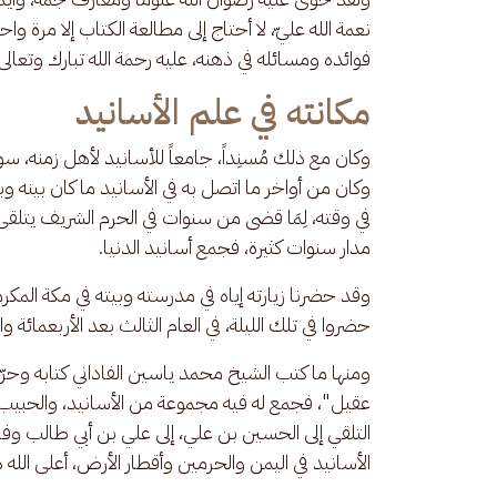
نعمة الله عليّ، لا أحتاج إلى مطالعة الكتاب إلا مر
فوائده ومسائله في ذهنه، عليه رحمة الله تبارك وتعالى
مكانته في علم الأسانيد
وكان مع ذلك مُسنِداً، جامعاً للأسانيد لأهل زمنه، سو
وكان من أواخر ما اتصل به في الأسانيد ما كان بينه وب
في وقته، لِمَا قضى من سنوات في الحرم الشريف يتلقى
مدار سنوات كثيرة، فجمع أسانيد الدنيا. 
وقد حضرنا زيارته إياه في مدرسته وبيته في مكة المكرم
حضروا في تلك الليلة، في العام الثالث بعد الأربعمائة والألف (1403هـ) من هجرة ا
ومنها ما كتب الشيخ محمد ياسين الفاداني كتابه وحرّ
عقيل"، فجمع له فيه مجموعة من الأسانيد، والحبيب 
التلقي إلى الحسين بن علي، إلى علي بن أبي طالب وفا
الأسانيد في اليمن والحرمين وأقطار الأرض، أعلى الله