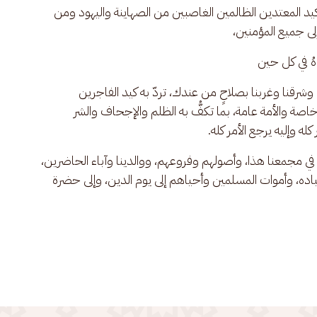
كيد المعتدين الظالمين الغاصبين من الصهاينة واليهود ومن 
لى جميع المؤمنين، 
اهُ في كل حين
 وشرقنا وغربنا بصلاحٍ من عندك، تردّ به كيد الفاجرين 
اصة والأمة عامة، بما تكفُّ به الظلم والإجحاف والشر 
له وإليه يرجع الأمر كله.
 مجمعنا هذا، وأصولهم وفروعهم، ووالدينا وآباء الحاضرين، 
اده، وأموات المسلمين وأحياهم إلى يوم الدين، وإلى حضرة 