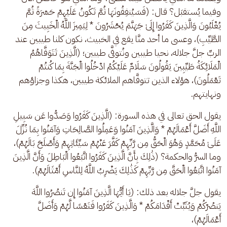
وفيما يُستقبَل؟ قال: (فَسَيُنفِقُونَهَا ثُمَّ تَكُونُ عَلَيْهِمْ حَسْرَةً ثُمَّ 
يُغْلَبُونَ وَالَّذِينَ كَفَرُوا إِلَىٰ جَهَنَّمَ يُحْشَرُونَ * لِيَمِيزَ اللَّهُ الْخَبِيثَ مِنَ 
الطَّيِّبِ)، وعسى ما أحد منَّا يقع في الخبيث، نكون كلنا طيبين عند 
الربِّ جلَّ جلاله، نحيا طيبين ونُتوفَّى طيبين؛ (الَّذِينَ تَتَوَفَّاهُمُ 
الْمَلَائِكَةُ طَيِّبِينَ يَقُولُونَ سَلَامٌ عَلَيْكُمُ ادْخُلُوا الْجَنَّةَ بِمَا كُنتُمْ 
تَعْمَلُونَ)، هؤلاء الذين تتوفَّاهم الملائكة طيبين، هكذا وجزاؤهم 
ونهايتهم. 
يقول الحق تعالى في هذه السورة: (الَّذِينَ كَفَرُوا وَصَدُّوا عَن سَبِيلِ 
اللَّهِ أَضَلَّ أَعْمَالَهُمْ * وَالَّذِينَ آمَنُوا وَعَمِلُوا الصَّالِحَاتِ وَآمَنُوا بِمَا نُزِّلَ 
عَلَىٰ مُحَمَّدٍ وَهُوَ الْحَقُّ مِن رَّبِّهِمْ كَفَّرَ عَنْهُمْ سَيِّئَاتِهِمْ وَأَصْلَحَ بَالَهُمْ)، 
وما السرُّ والحكمة؟ (ذَٰلِكَ بِأَنَّ الَّذِينَ كَفَرُوا اتَّبَعُوا الْبَاطِلَ وَأَنَّ الَّذِينَ 
آمَنُوا اتَّبَعُوا الْحَقَّ مِن رَّبِّهِمْ كَذَٰلِكَ يَضْرِبُ اللَّهُ لِلنَّاسِ أَمْثَالَهُمْ). 
يقول جلَّ جلاله بعد ذلك: (يَا أَيُّهَا الَّذِينَ آمَنُوا إِن تَنصُرُوا اللَّهَ 
يَنصُرْكُمْ وَيُثَبِّتْ أَقْدَامَكُمْ * وَالَّذِينَ كَفَرُوا فَتَعْسًا لَّهُمْ وَأَضَلَّ 
أَعْمَالَهُمْ)، 