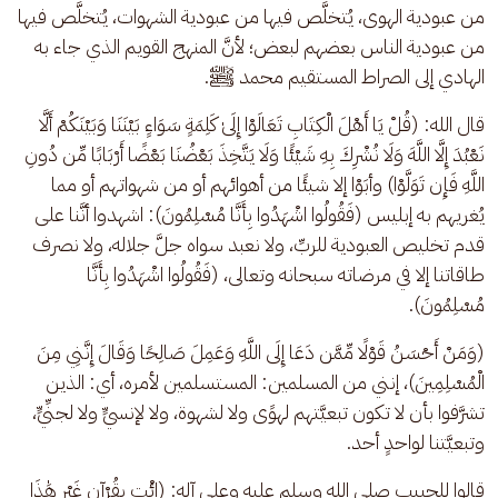
من عبودية الهوى، يُتخلَّص فيها من عبودية الشهوات، يُتخلَّص فيها 
من عبودية الناس بعضهم لبعض؛ لأنَّ المنهج القويم الذي جاء به 
الهادي إلى الصراط المستقيم محمد ﷺ. 
قال الله: (قُلْ يَا أَهْلَ الْكِتَابِ تَعَالَوْا إِلَىٰ كَلِمَةٍ سَوَاءٍ بَيْنَنَا وَبَيْنَكُمْ أَلَّا 
نَعْبُدَ إِلَّا اللَّهَ وَلَا نُشْرِكَ بِهِ شَيْئًا وَلَا يَتَّخِذَ بَعْضُنَا بَعْضًا أَرْبَابًا مِّن دُونِ 
اللَّهِ فَإِن تَوَلَّوْا) وأبَوْا إلا شيئًا من أهوائهم أو من شهواتهم أو مما 
يُغريهم به إبليس (فَقُولُوا اشْهَدُوا بِأَنَّا مُسْلِمُونَ): اشهدوا أنَّنا على 
قدم تخليص العبودية للربِّ، ولا نعبد سواه جلَّ جلاله، ولا نصرف 
طاقاتنا إلا في مرضاته سبحانه وتعالى، (فَقُولُوا اشْهَدُوا بِأَنَّا 
مُسْلِمُونَ). 
(وَمَنْ أَحْسَنُ قَوْلًا مِّمَّن دَعَا إِلَى اللَّهِ وَعَمِلَ صَالِحًا وَقَالَ إِنَّنِي مِنَ 
الْمُسْلِمِينَ)، إنني من المسلمين: المستسلمين لأمره، أي: الذين 
تشرَّفوا بأن لا تكون تبعيَّتهم لهوًى ولا لشهوة، ولا لإنسيٍّ ولا لجنِّيٍّ، 
وتبعيَّتنا لواحدٍ أحد. 
قالوا للحبيب صلى الله وسلم عليه وعلى آله: (ائْتِ بِقُرْآنٍ غَيْرِ هَٰذَا 