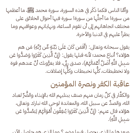
 وأمَّا الناس فكما ذَكَر في هذه السورة، سورة محمد ﷺ، ما أعظمها 
من سورة! ما أجلَّها من سورة! سورة فيها أحوال الخلائق على 
مختلف اتجاهاتهم إلى أن تقوم الساعة، ونهاياتهم وعواقبهم وما 
يطرأ عليهم في الدنيا والآخرة.
يقول سبحانه وتعالى: (أَفَمَن كَانَ عَلَىٰ بَيِّنَةٍ مِّن رَّبِّهِ) مَن هم 
هؤلاء؟ أتباع محمد؛ لأنه قبلها يقول: (إِنَّ الَّذِينَ كَفَرُوا وَصَدُّوا عَن 
سَبِيلِ اللَّهِ أَضَلَّ أَعْمَالَهُمْ)، صدق ربِّي، فلا يغرُّونك أنَّ عندهم قوة 
ولا تخطيطات، كلُّها تخبيطات وكلُّها إضلالات.
عاقبة الكفر ونصرة المؤمنين
والكفَّار في كلِّ زمان منهم صنف يبتليهم الله بالإيذاء والضُّرِّ لعباد 
الله، والصدِّ عن سبيل الله، والمعاندة لوحي الله تبارك وتعالى، 
هؤلاء قال عنهم: (إِنَّ الَّذِينَ كَفَرُوا يُنفِقُونَ أَمْوَالَهُمْ لِيَصُدُّوا عَن 
سَبِيلِ اللَّهِ). 
وبعدها ما الذي يحصل فيما مضى؟ وما الذي هو حاصل الآن 