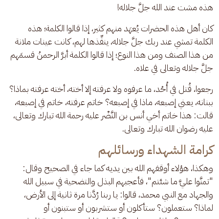
هذه مشت عند الله جلَّ جلاله! 
كان أهل هذه الحضرات يُعهَد منهم كثير، إذا قالوا الكلمة؛ هذه 
الكلمة تمشي عند ربك جلَّ جلاله، ينفِّذها لهم، كانت عينات ملانة 
من هذا الصنف ومن هذا النوع؛ إذا قالوا الكلمة أبرَّ الرحمنُ قسمَهم 
جلَّ جلاله وتعالى في علاه.
رجعوا، قُتل في أُحُد، ما عرفوه ولا عرفته إلا أخته، أخته عرفته بماذا؟ 
ببنانه، يعني إصبعه، ماذا في إصبعه؟ خاتم عرفته، خاتم في إصبعه، 
قالت: هذا خاتم أخي أنس بن النَّضْر عليه رحمة الله تبارك وتعالى، 
عليه رضوان الله تبارك وتعالى.
كرامة الشهداء ورسائلهم
وهكذا، هؤلاء أوقفهم الله بين يديه كما جاء في الصحيح وقال: 
"تمنَّوا عليَّ ما شئتم"، فأعجبهم البذل والتضحية في سبيل الله 
والجهاد مع النبي محمد، قالوا: يا ربنا رُدَّنا مرة ثانية إلى الأرض، 
لماذا؟ ستعملون؟ ستأكلون أو ستشربون أو ستبنون أو 