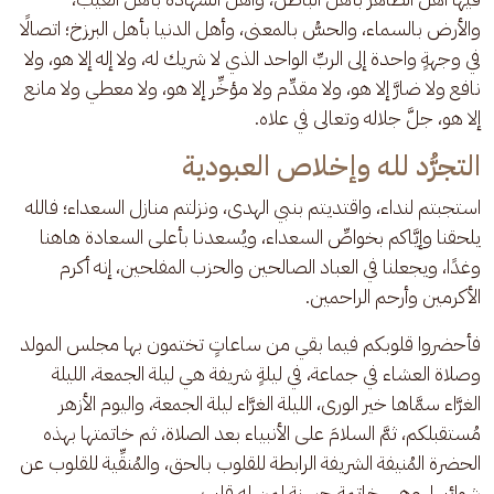
والأرض بالسماء، والحسُّ بالمعنى، وأهل الدنيا بأهل البرزخ؛ اتصالًا 
في وجهةٍ واحدة إلى الربِّ الواحد الذي لا شريك له، ولا إله إلا هو، ولا 
نافع ولا ضارَّ إلا هو، ولا مقدِّم ولا مؤخِّر إلا هو، ولا معطي ولا مانع 
إلا هو، جلَّ جلاله وتعالى في علاه.
التجرُّد لله وإخلاص العبودية
استجبتم لنداء، واقتديتم بنبي الهدى، ونزلتم منازل السعداء؛ فالله 
يلحقنا وإيَّاكم بخواصِّ السعداء، ويُسعدنا بأعلى السعادة هاهنا 
وغدًا، ويجعلنا في العباد الصالحين والحزب المفلحين، إنه أكرم 
الأكرمين وأرحم الراحمين. 
فأحضروا قلوبكم فيما بقي من ساعاتٍ تختمون بها مجلس المولد 
وصلاة العشاء في جماعة، في ليلةٍ شريفة هي ليلة الجمعة، الليلة 
الغرَّاء سمَّاها خير الورى، الليلة الغرَّاء ليلة الجمعة، واليوم الأزهر 
مُستقبلكم، ثمَّ السلامَ على الأنبياء بعد الصلاة، ثم خاتمتها بهذه 
الحضرة المُنيفة الشريفة الرابطة للقلوب بالحق، والمُنقِّية للقلوب عن 
شوائبها، وهي خاتمة حسنة لمن له قلب.