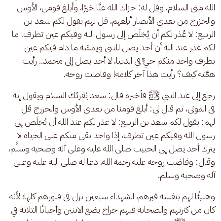
الله مني السلام، وقل له: جزاك الله عنَّا خيرًا، وأبلغ قومي، الأوس 
والخزرج من بعدي الأنصار أبلِغهم، قل لهم يقول لكم سعد بن 
الربيع: لا عُذر لكم أن يُخلَص إلى رسول الله وفيكم عين تطرف! ما 
لكم عذر عند الله أن أحد يصل للنبي ويمسَّه ما دام فيكم عين 
تطرف واحد منكم حيٌّ في الدنيا، لا أحد يصل إلى محمد.. رأيت 
همَّته كيف؟ رأيت هذا آخر كلامه! وفاضت روحه.
رجع إلى عند النبي ﷺ فأخبره قال: سعد يُقرئك السلام ويقول إنه 
في الموتى، ثم قال لي: أبلغ قومنا من بعدي الأوس والخزرج قل 
لهم: يقول لكم سعد بن الربيع: لا عذر لكم عند الله أن يُخلَص إلى 
رسول الله وفيكم عين تطرف، إذا واحد بقي منكم على الحياة لا 
يترك أحد يصل إلى الحبيب صلى الله عليه وعلى آله وصحبه وسلَّم، 
وقال: وفاضت روحه عليه رحمة الله، دعا له صلى الله عليه وعلى 
آله وصحبه وسلم.
وهنيئًا لهم بنفسه قبرهم، الشهداء سبعين نزل في قبورهم كلها؛ لأنه 
كان من كثرتهم والصحابة فيهم جراح يضع الاثنين وأحيانًا الثلاثة في 