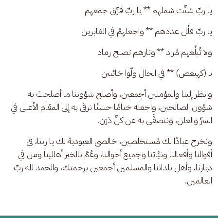
يا ربِّ شتِّت شملهم ** يا ربِّ فرِّق جمعهم
يا ربِّ قلِّل عددهم ** واجعلهمُ في الغابرين
ولا تُبلِّغهم مُراد ** ونارهم تصبح رماد
بـ (كهيعص) ** في الحال ولّوا خائبين
وانظر إلينا والمؤمنين أجمعين، وأصلح شؤوننا ما أصلحتَ به 
شؤون الصالحين، واجعله ختامًا حسنًا نرقى به إلى المقام الأعلى في 
السرِّ والعلن، ونتصفَّى به عن كلِّ دَرَن. 
ونخرج عبادًا لك مُستخلصين، خالصي العبودية لك يا ربنا، في 
أقوالنا وأفعالنا ونيَّاتنا وجميع أحوالنا، وعُمَّ بالخير أهالينا ومن في 
ديارنا، وأهل بلداننا والمسلمين أجمعين برحمتك، والحمد لله ربِّ 
العالمين.