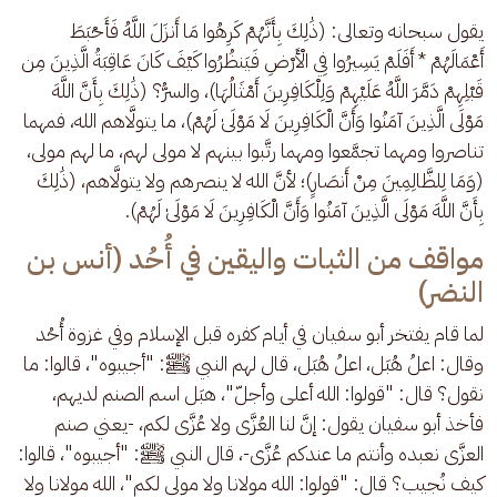
يقول سبحانه وتعالى: (ذَٰلِكَ بِأَنَّهُمْ كَرِهُوا مَا أَنزَلَ اللَّهُ فَأَحْبَطَ 
أَعْمَالَهُمْ * أَفَلَمْ يَسِيرُوا فِي الْأَرْضِ فَيَنظُرُوا كَيْفَ كَانَ عَاقِبَةُ الَّذِينَ مِن 
قَبْلِهِمْ دَمَّرَ اللَّهُ عَلَيْهِمْ وَلِلْكَافِرِينَ أَمْثَالُهَا)، والسرُّ؟ (ذَٰلِكَ بِأَنَّ اللَّهَ 
مَوْلَى الَّذِينَ آمَنُوا وَأَنَّ الْكَافِرِينَ لَا مَوْلَىٰ لَهُمْ)، ما يتولَّاهم الله، فمهما 
تناصروا ومهما تجمَّعوا ومهما رتَّبوا بينهم لا مولى لهم، ما لهم مولى، 
(وَمَا لِلظَّالِمِينَ مِنْ أَنصَارٍ)؛ لأنَّ الله لا ينصرهم ولا يتولَّاهم، (ذَٰلِكَ 
بِأَنَّ اللَّهَ مَوْلَى الَّذِينَ آمَنُوا وَأَنَّ الْكَافِرِينَ لَا مَوْلَىٰ لَهُمْ).
مواقف من الثبات واليقين في أُحُد (أنس بن
النضر)
لما قام يفتخر أبو سفيان في أيام كفره قبل الإسلام وفي غزوة أُحُد 
وقال: اعلُ هُبَل، اعلُ هُبَل، قال لهم النبي ﷺ: "أجيبوه"، قالوا: ما 
نقول؟ قال: "قولوا: الله أعلى وأجلّ"، هبَل اسم الصنم لديهم، 
فأخذ أبو سفيان يقول: إنَّ لنا العُزَّى ولا عُزَّى لكم، -يعني صنم 
العزَّى نعبده وأنتم ما عندكم عُزَّى-، قال النبي ﷺ: "أجيبوه"، قالوا: 
كيف نُجيب؟ قال: "قولوا: الله مولانا ولا مولى لكم"، الله مولانا ولا 