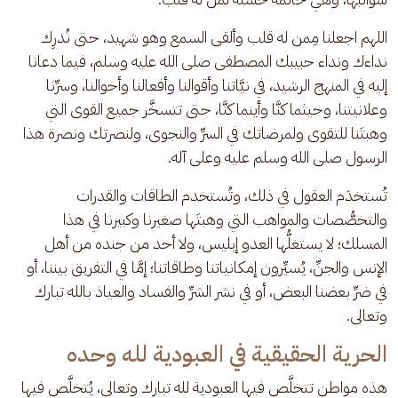
اللهم اجعلنا مِمن له قلب وألقى السمع وهو شهيد، حتى نُدرِك 
نداءك ونداء حبيبك المصطفى صلى الله عليه وسلم، فيما دعانا 
إليه في المنهج الرشيد، في نيَّاتنا وأقوالنا وأفعالنا وأحوالنا، وسرِّنا 
وعلانيتنا، وحيثما كنَّا وأينما كنَّا، حتى تتسخَّر جميع القوى التي 
وهبتَنا للتقوى ولمرضاتك في السرِّ والنجوى، ولنصرتك ونصرة هذا 
الرسول صلى الله وسلم عليه وعلى آله. 
تُستخدَم العقول في ذلك، وتُستخدم الطاقات والقدرات 
والتخصُّصات والمواهب التي وهبتَها صغيرنا وكبيرنا في هذا 
المسلك؛ لا يستغلُّها العدو إبليس، ولا أحد من جنده من أهل 
الإنس والجنِّ، يُسيِّرون إمكانياتنا وطاقاتنا؛ إمَّا في التفريق بيننا، أو 
في ضرِّ بعضنا البعض، أو في نشر الشرِّ والفساد والعياذ بالله تبارك 
وتعالى.
الحرية الحقيقية في العبودية لله وحده
هذه مواطن تتخلَّص فيها العبودية لله تبارك وتعالى، يُتخلَّص فيها 