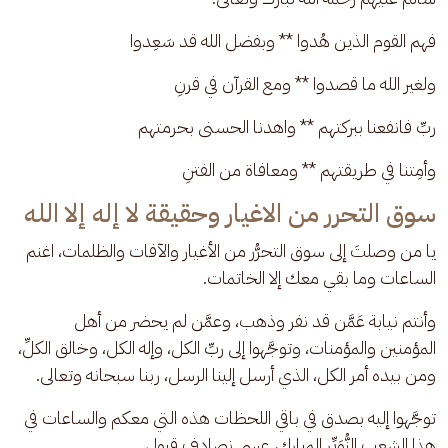
فهم القوم الذين هُدوا ** وبفضل الله قد سَعِدوا 
ولغير الله ما قصدوا ** ومع القرآن في قرنِ 
ربِّ فانفعنا ببركتهم ** واهدنا الحسنى بحرمتهم 
وأمِتنا في طريقتهم ** ومعافاة من الفتنِ
سوق التحرر من الاغيار وحقيقة لا إله إلا الله
يا من وصلتَ إلى سوق التحرُّر من الأغيار والآفات والظلمات، اغنم 
الساعات وما بقي معك إلا الخاتمات. 
وأنتم نيابة عَمَّن قد نفر وذهب، وعمَّن لم يحضر من أهل 
المؤمنين والمؤمنات، وتوجَّهوا إلى ربِّ الكل، وإله الكل، وخالق الكلِّ، 
ومن بيده أمر الكل، الذي أرسل إلينا الرسل، ربنا سبحانه وتعالى.
توجَّهوا إليه بصدق في باقي اللحظات هذه التي معكم والساعات في 
هذا الشِعب النُّوَيِّر المبارك، عسى نصادف قبول.. 