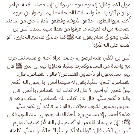
مولى لكم، وقال: إنه يوم بيوم بدر، وقال: إن حصلت مُثلة لم آمر 
بها ولم أكرهها.. مثَّلوا بسادتنا الصحابة عليهم الرضوان في غزوة 
أُحُد، بقروا البطون، جدّعوا الأنوف، وقطعوا الآذان، حتى من سادتنا 
الصحابة من لم يُعرَف، ما عرفوا من هذا! منهم سيدنا أنس بن 
النَّضْر، وهو في مقام يقول عنه ﷺ كما جاء في صحيح البخاري: "لو 
أقسم على الله لأبرَّه".
أنس بن النَّضْر، عليه الرضوان، جاءت امرأة أخته أو عمته، تشاجرت 
مع واحدة من النساء وكسرت سِنَّها، فجاؤوا بهم إلى النبي ﷺ قال 
لهم: تسامحون أو تأخذون القصاص؟ قالوا: القصاص. قال: 
القصاص، اكسروا سنَّها، يقول له سيدنا أنس: يا رسول الله تُكسَر 
سِنُّ عمتي -أو أختي-؟ قال له: كتاب الله القصاص يا أنس، قال: 
والله لا تُكسر سنُّها! قال له: "كتاب الله القصاص"، سكت وهم في 
الطريق يمشون القلوب تحرَّكت، قالوا: ما فائدة أن نكسر سنَّها 
هذه؟ أحسن إلا نسامح وإلا نأخذ الدية، رجعوا إلى عند النبي، فقال 
ﷺ: "إنَّ من عباد الله من لو أقسم على الله لأبرَّ قسمَه"، منهم 
أنس بن النَّضْر، قال: "والله لا تُكسر سنُّها"، ما كُسرت سنُّها! كلمته 