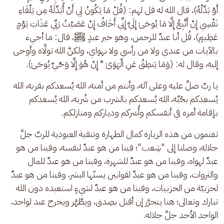
أَوْ بَدِّلْهُ)، قال الله له قل لهم: (قُلْ مَا يَكُونُ لِي أَنْ أُبَدِّلَهُ مِن تِلْقَاءِ 
نَفْسِي إِنْ أَتَّبِعُ إِلَّا مَا يُوحَىٰ إِلَيَّ إِنِّي أَخَافُ إِنْ عَصَيْتُ رَبِّي عَذَابَ يَوْمٍ 
عَظِيمٍ)، قُل أنا عبدٌ للرحمن، وهو خير عبدٍ ﷺ، قال: ما أجيء 
بالآيات من عندي ولا من رأسي ولا بهواي، ولكنَّ الله تولَّاه وأوحى 
إليه، وقال له: (وَمَا يَنطِقُ عَنِ الْهَوَىٰ * إِنْ هُوَ إِلَّا وَحْيٌ يُوحَىٰ).
يا ربِّ صلِّ عليه وعلى آله، وأنتم من أمته، الله يُسعدكم بقربه، الله 
يُسعدكم بحُبِّه، الله يُسعدكم بالشرب من شُربه، الله يُسعدكم 
بإقامة أمره في أنفسكم وأُسَركم ودياركم ومنازلكم.
تغنمون من هذه الزيارة كمال الطهارة وتنقية العبودية للربِّ جلَّ 
جلاله، وصلنا إلى "شِعب"؛ فينا من هو عبدٌ لنفسه، وفينا من هو 
عبدٌ لهواه، وفينا من هو عبدٌ للشهرة، وفينا من هو عبدٌ للمال 
والثروات، وفينا من هو عبدٌ لقوانين يسنّها البشر، وفينا من هو عبدٌ 
لحزبيّة من الحزبيات، وفينا من هو عبدٌ لشيءٍ استعبده دون الله 
تبارك وتعالى؛ هنا يتحرَّر إن أقبل بصِدق، ويطَّهَّر ويخرج عبد لواحد، 
الواحد الأحد جلَّ جلاله.