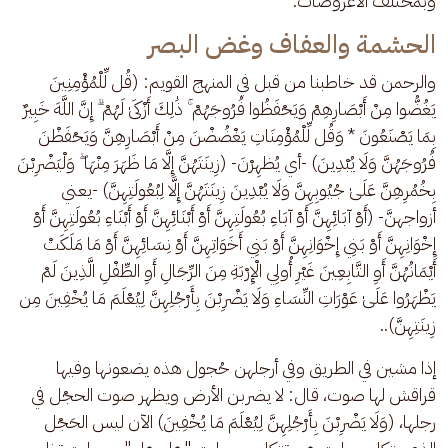
وبمختلف الأعروضات.
الحشمة والعفاف وغض البصر
والرحمن قد خاطبنا من قبل في المنهج القويم: (قُل لِّلْمُؤْمِنِينَ 
يَغُضُّوا مِنْ أَبْصَارِهِمْ وَيَحْفَظُوا فُرُوجَهُمْ ۚ ذَٰلِكَ أَزْكَىٰ لَهُمْ ۗ إِنَّ اللَّهَ خَبِيرٌ 
بِمَا يَصْنَعُونَ * وَقُل لِّلْمُؤْمِنَاتِ يَغْضُضْنَ مِنْ أَبْصَارِهِنَّ وَيَحْفَظْنَ 
فُرُوجَهُنَّ وَلَا يُبْدِينَ) -أي يُظهِرْنَ- (زِينَتَهُنَّ إِلَّا مَا ظَهَرَ مِنْهَا ۖ وَلْيَضْرِبْنَ 
بِخُمُرِهِنَّ عَلَىٰ جُيُوبِهِنَّ وَلَا يُبْدِينَ زِينَتَهُنَّ إِلَّا لِبُعُولَتِهِنَّ) -يعني 
أزواجهنَّ- (أَوْ آبَائِهِنَّ أَوْ آبَاءِ بُعُولَتِهِنَّ أَوْ أَبْنَائِهِنَّ أَوْ أَبْنَاءِ بُعُولَتِهِنَّ أَوْ 
إِخْوَانِهِنَّ أَوْ بَنِي إِخْوَانِهِنَّ أَوْ بَنِي أَخَوَاتِهِنَّ أَوْ نِسَائِهِنَّ أَوْ مَا مَلَكَتْ 
أَيْمَانُهُنَّ أَوِ التَّابِعِينَ غَيْرِ أُولِي الْإِرْبَةِ مِنَ الرِّجَالِ أَوِ الطِّفْلِ الَّذِينَ لَمْ 
يَظْهَرُوا عَلَىٰ عَوْرَاتِ النِّسَاءِ وَلَا يَضْرِبْنَ بِأَرْجُلِهِنَّ لِيُعْلَمَ مَا يُخْفِينَ مِن 
زِينَتِهِنَّ).. 
إذا مشين في الطريق وفي أرجلهن حُجول هذه يضعونها وفيها 
قراقش لها صوت، قال: لا يضربن الأرض ويظهر صوت الحجْل في 
رجلها، (وَلَا يَضْرِبْنَ بِأَرْجُلِهِنَّ لِيُعْلَمَ مَا يُخْفِينَ) الآن ليس الحَجْل 