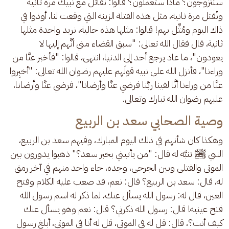
ستتزوجون؟ ماذا ستعملون؟ قالوا: نقاتل مع نبيك مرة ثانية 
ونُقتل مرة ثانية، مثل هذه القتلة الزينة التي وقعت لنا، أوذوا في 
ذاك اليوم ومُثِّل بهم! قالوا: مثلها هذه حالية، نريد واحدة مثلها 
ثانية، قال فقال الله تعالى: "سبق القضاء مني أنَّهم إليها لا 
يعودون"، ما عاد يرجع أحد إلى الدنيا، انتهى، قالوا: "فأخبر عنَّا من 
وراءنا"، فأنزل الله على نبيه قولَهم عليهم رضوان الله تعالى: "أخبِروا 
عنَّا من وراءنا أنَّا لقينا ربَّنا فرضي عنَّا وأرضانا"، فرضي عنَّا وأرضانا، 
عليهم رضوان الله تبارك وتعالى.
وصية الصحابي سعد بن الربيع
وهكذا كان شأنهم في ذلك اليوم المبارك، وفيهم سعد بن الربيع، 
النبي ﷺ تنبَّه له قال: "من يأتيني بخبر سعد؟" ذهبوا يدورون بين 
الموتى والقتلى وبين الجرحى، وجده، جاء واحد منهم في آخر رمق 
له، قال: سعد بن الربيع؟ قال: نعم، قد صعب عليه الكلام وفتح 
العين، قال له: رسول الله يسأل عنك، لما ذكر له اسم رسول الله 
فتح عينيه! قال: رسول الله ذكرني؟ قال: نعم وهو يسأل عنك 
كيف أنت؟، قال: قل له في الموتى، قل له أنا في الموتى، أبلغ رسول 