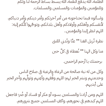
الظُّلمة، الله يدفع النقمة، الله يبسط بساط الرحمة لنا ولكم 
وللمؤمنين والمؤمنات والمسلمين والمسلمات.
واسألوه فيما تحتاجونه من أمر آخرتكم وأمر دينكم وأمر دنياكم، 
لأنفسكم وأهلكم وأولادكم وأهل بلدانكم، وتوجَّهوا كلُّكم إليه: 
اللهم انظر إلينا والمؤمنين.. 
نظرة تُزيل العَنا ** عنَّا وتُدني المُنى
منا وكل الهنا ** نُعطاه في كلِّ حين
 برحمتك يا أرحم الراحمين. 
وكل من له نية صالحة من الرعاة والرعية في صلاح الناس 
وخدمتهم ونشر الخير لهم؛ اللهم وفِّقهم وأعِنهم وتولَّهم وأجرِ الخير 
على أيديهم. 
اللهم ومن أرادنا والمسلمين بسوء أو مكر أو فساد أو ضُر؛ فاجعل 
اللهم كيدهم في نحورهم، واكفِ المسلمين جميع شرورهم.