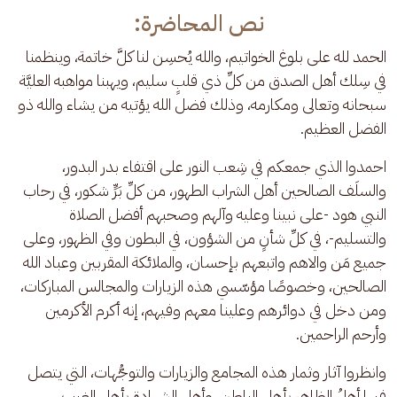
نص المحاضرة:
الحمد لله على بلوغ الخواتيم، والله يُحسِن لنا كلَّ خاتمة، وينظمنا 
في سِلك أهل الصدق من كلِّ ذي قلبٍ سليم، ويهبنا مواهبه العليَّة 
سبحانه وتعالى ومكارمه، وذلك فضل الله يؤتيه من يشاء والله ذو 
الفضل العظيم. 
احمدوا الذي جمعكم في شِعب النور على اقتفاء بدر البدور، 
والسلَف الصالحين أهل الشراب الطهور، من كلِّ بَرٍّ شكور، في رحاب 
النبي هود -على نبينا وعليه وآلهم وصحبهم أفضل الصلاة 
والتسليم-، في كلِّ شأنٍ من الشؤون، في البطون وفي الظهور، وعلى 
جميع مَن والاهم واتبعهم بإحسان، والملائكة المقربين وعباد الله 
الصالحين، وخصوصًا مؤسّسي هذه الزيارات والمجالس المباركات، 
ومن دخل في دوائرهم وعلينا معهم وفيهم، إنه أكرم الأكرمين 
وأرحم الراحمين.
وانظروا آثار وثمار هذه المجامع والزيارات والتوجُّهات، التي يتصل 
فيها أهلُ الظاهر بأهل الباطن، وأهل الشهادة بأهل الغيب، 