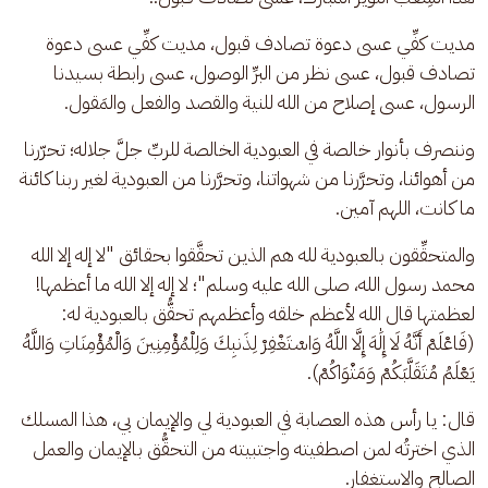
مديت كفِّي عسى دعوة تصادف قبول، مديت كفِّي عسى دعوة 
تصادف قبول، عسى نظر من البرِّ الوصول، عسى رابطة بسيدنا 
الرسول، عسى إصلاح من الله للنية والقصد والفعل والمَقول. 
وننصرف بأنوار خالصة في العبودية الخالصة للربِّ جلَّ جلاله؛ تحرّرنا 
من أهوائنا، وتحرَّرنا من شهواتنا، وتحرَّرنا من العبودية لغير ربنا كائنة 
ما كانت، اللهم آمين. 
والمتحقِّقون بالعبودية لله هم الذين تحقَّقوا بحقائق "لا إله إلا الله 
محمد رسول الله، صلى الله عليه وسلم"؛ لا إله إلا الله ما أعظمها! 
لعظمتها قال الله لأعظم خلقه وأعظمهم تحقُّق بالعبودية له: 
(فَاعْلَمْ أَنَّهُ لَا إِلَٰهَ إِلَّا اللَّهُ وَاسْتَغْفِرْ لِذَنبِكَ وَلِلْمُؤْمِنِينَ وَالْمُؤْمِنَاتِ وَاللَّهُ 
يَعْلَمُ مُتَقَلَّبَكُمْ وَمَثْوَاكُمْ).
قال: يا رأس هذه العصابة في العبودية لي والإيمان بي، هذا المسلك 
الذي اخترتُه لمن اصطفيته واجتبيته من التحقُّق بالإيمان والعمل 
الصالح والاستغفار.