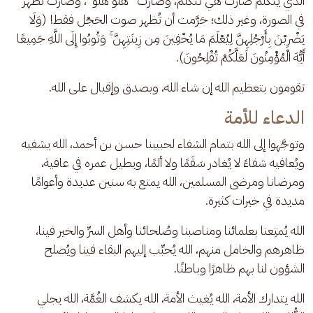
الذي يتكلم صارت هي تتكلم، وصارت "هلو هلو"، وصارت تظهر 
في الصورة، وغير ذلك؛ حَرَّمت أن تُظهر صوت الحَجْل فقط! (وَلَا 
يَضْرِبْنَ بِأَرْجُلِهِنَّ لِيُعْلَمَ مَا يُخْفِينَ مِن زِينَتِهِنَّ ۚ وَتُوبُوا إِلَى اللَّهِ جَمِيعًا 
أَيُّهَ الْمُؤْمِنُونَ لَعَلَّكُمْ تُفْلِحُونَ).
تقومون بتعظيم الله إن شاء الله، وبصدق وإقبال على الله.
الدعاء للأمة
وتوجَّهوا إلى الله بتمام الشفاء لحبيبنا حسن بن أحمد، الله يشفيه 
ويُعافيه شفاءً لا يُغادر سَقَمًا ولا ألمًا، ويطيل عمره في عافية، 
ومرضانا ومرضى المسلمين، الله يمتع به سنين عديدة وأعوامًا 
مديدة في خيرات كثيرة. 
الله يُمتِعنا بعلمائنا ومناصبنا وصُلحائنا وأهل السرِّ والخير فينا، 
ظاهرهم والخامل منهم، الله يُحبِّب إليهم البقاء فينا ويُصلح 
الشؤون لنا بهم ظاهرًا وباطنًا. 
الله يتدارك الأمة، الله يُغيث الأمة، الله يكشف الغُمَّة، الله يجلي 