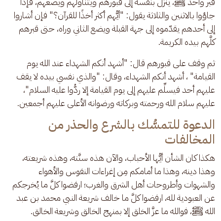
قبر واحد ﷺ، ينزل بنفسه إلى قبورهم ويتناولهم ويضعهم، فإذا 
جاؤوا بالاثنين والثلاثة يقول: "أيُّهم أكثر أخذًا للقرآن؟" فإن أشاروا 
إلى أحدهم يقدّموه إلى جهة القبلة ويضع الثاني وراه، حتى قبرهم 
كلَّهم بيده الكريمة. 
ثم وقف على قبورهم قال: "أشهد أنكم الشهداء عند الله يوم 
القيامة" ، أشهد أنكم الشهداء، وقال: "والذي نفسي بيده لا يقف 
عليهم أحد فيسلِّم عليهم إلى يوم القيامة إلا ردُّوا عليه السلام"، 
عليهم سلام الله ورحمته وبركاته ورضوانه الأعلى عليهم أجمعين.
الدعوة للتمسُّك بالشرع والحذر من
المخالفات
هكذا كان الشأن أيُّها الأحباب، والآن هذه سنَّته، وهذه شريعته، 
وهذا دينه، وهذا ما أمامكم مِن إغراءات النفوس والأهواء 
والشهوات وأطروحات أهل الشرق والغرب؛ ارفضوا كلَّ ما يُخرجكم 
عن العبودية لله، ارفضوا كلَّ ما خالف شريعة النبي محمد بن عبد 
الله ﷺ، فوالله ما عزَّ الخلق إلا بمنهج الخالق وشريعة الخالق.