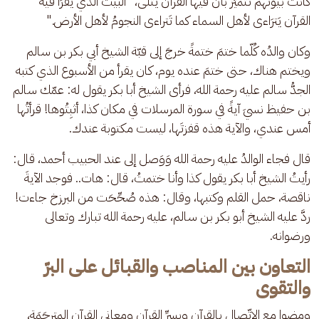
كانت بيوتهم تتميّز بأنّ فيها القرآن يُتلى، "البيتُ الذي يُقرَأُ فيه 
القرآن يَترَاءى لأهل السماء كما تَتراءى النجومُ لأهل الأرض."
وكان والدُه كُلّما ختمَ ختمةً خرجَ إلى قبّة الشيخ أبي بكر بن سالم 
ويختم هناك، حتى ختمَ عنده يوم، كان يقرأ من الأسبوع الذي كتبه 
الجدُّ سالم عليه رحمة الله، فرأى الشيخ أبا بكر يقول له: عمّك سالم 
بن حفيظ نسيَ آيةً في سورة المرسلات في مكان كذا، أثبِتُوها! قرأتُها 
أمس عندي، والآية هذه قفزتَها، ليست مكتوبة عندك.
قال فجاء الوالدُ عليه رحمة الله وَوَصل إلى عند الحبيب أحمد، قال: 
رأيتُ الشيخ أبا بكر يقول كذا وأنا ختمتُ، قال: هات.. فوجد الآيةَ 
ناقصة، حمل القلم وكتبها، وقال: هذه صُحِّحَت من البرزخ جاءت! 
ردَّ عليه الشيخ أبو بكر بن سالم، عليه رحمة الله تبارك وتعالى 
ورضوانه.
التعاون بين المناصب والقبائل على البرّ
والتقوى
ومضوا مع الاتّصال بالقرآن وبِسرِّ القرآن ومعاني القرآن المترجَمَة، 