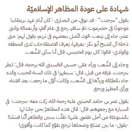
شهادة على عودة المظاهر الإسلاميّة
يقول "سرجنت" - قد توفي، من النصارى - كان أيام عهد بريطانيا 
موجودًا في حضرموت، ثمّ سافر، رجع في عام ألفٍ وأربعمائة واثني 
عشر، جاء إلى شِعب حُود، اتّصل ببعضهم في تريم، يقول لهم: متى 
دَخلة آل الشيخ أبو بكر -يعرفها، يعرف الاصطلاحات لدى المنطقة 
والوادي- قالوا: كان يوم الخميس، قال أنا سآتي للشِّعب.
وجاء إلى الشِّعب ورآه عمّي حسين الحُسيني الله يرحمه، قال: انظر 
سرجنت، عَرَفه من قبل، قال: سينقهر! في تلك السنة الحبيب والده 
جاء بالطيّالة وردَّها إلى الشِّعب، وكانت أوّل ما رجعت بعد الفتنة، 
ورأى المظهرَ ورجع.
يقول عمر بن حامد الحبشي عليه رحمة الله، ركبَ معه -سرجنت- في 
السيارة مع رجعوهم، قال: قال هذه المظاهرُ نحن جِئنا لها 
بالشيوعيّة من أجل تقضي عليها! ظلّت سنين والظاهر أنّنا فشلنا! 
-يقول- ما بين عشيّةٍ وضحاها ترجع بقوّةٍ كما كانت وأقوى!