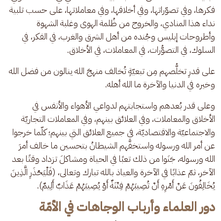
فكرها، وفي تصوّراتها، وفي أخلاقها، وفي معاملاتها، على حسب تلبية 
نداء هذا المنادي، والخروج من ظُلمة الهوى وغلبة الشهوة 
وأطروحات إبليس وجُنده من أهل الشرق والغرب، في الفكر، في 
السلوك، في التصوُّرات، في المعاملات، في الأخلاق.
على قدرِ تخلُّصهم مِن تبعيّةٍ تُخالف منهجَ الله ينالون من فضل الله 
وخيره في الدنيا والآخرة ما الله أهله.
وعلى قدر بُعدهم واستجابتهم لدواعي الأهواء والأنفس في 
الأخلاق والمعاملات، وفي العلائق بينهم، وفي المعاملات التجاريّة 
والاجتماعيّة والاقتصاديّة، في جميع العلائق التي بينهم؛ كلّما خرجوا 
عن أمر الله ورسوله واستخفَّهم الشيطانُ بتحسين ما خالف أمرَ 
الله ورسوله، جَنَوا من ذلك تعبًا في الحياة ومشاكلَ تزداد وقتًا بعد 
الآخر، ثمّ عذابًا في الآخرة والعياذ بالله تبارك وتعالى، (فَلْيَحْذَرِ الَّذِينَ 
يُخَالِفُونَ عَنْ أَمْرِهِ أَنْ تُصِيبَهُمْ فِتْنَةٌ أَوْ يُصِيبَهُمْ عَذَابٌ أَلِيمٌ).
دور العلماء وأرباب الوجاهات في الأمّة