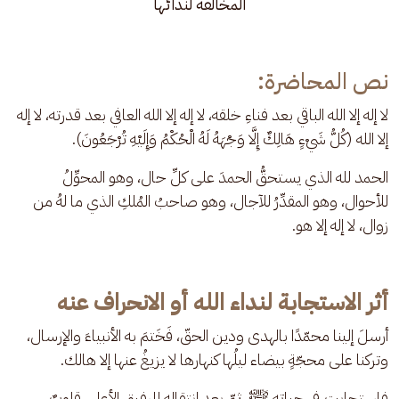
المخالفة لندائها
نص المحاضرة:
لا إله إلا الله الباقي بعد فناءِ خلقه، لا إله إلا الله العافي بعد قدرته، لا إله 
إلا الله (كُلُّ شَيْءٍ هَالِكٌ إِلَّا وَجْهَهُ لَهُ الْحُكْمُ وَإِلَيْهِ تُرْجَعُونَ).
الحمد لله الذي يستحقُّ الحمدَ على كلِّ حال، وهو المحوِّلُ 
للأحوال، وهو المقدِّرُ للآجال، وهو صاحبُ المُلكِ الذي ما لهُ من 
زوال، لا إله إلا هو.
أثر الاستجابة لنداء الله أو الانحراف عنه
أرسلَ إلينا محمّدًا بالهدى ودين الحقّ، فَخَتمَ به الأنبياءَ والإرسال، 
وتركنا على محجّةٍ بيضاء ليلُها كنهارها لا يزيغُ عنها إلا هالك.
فاستجابت في حياته ﷺ، ثمّ بعد انتقاله للرفيق الأعلى قلوبٌ 