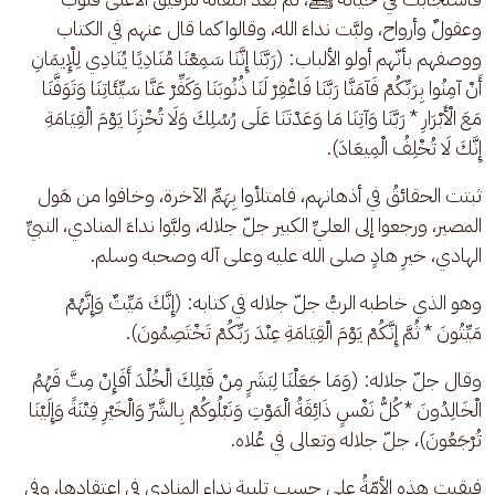
وعقولٌ وأرواح، ولبَّت نداءَ الله، وقالوا كما قال عنهم في الكتاب 
ووصفهم بأنّهم أولو الألباب: (رَبَّنَا إِنَّنَا سَمِعْنَا مُنَادِيًا يُنَادِي لِلْإِيمَانِ 
أَنْ آمِنُوا بِرَبِّكُمْ فَآمَنَّا رَبَّنَا فَاغْفِرْ لَنَا ذُنُوبَنَا وَكَفِّرْ عَنَّا سَيِّئَاتِنَا وَتَوَفَّنَا 
مَعَ الْأَبْرَارِ * رَبَّنَا وَآتِنَا مَا وَعَدْتَنَا عَلَى رُسُلِكَ وَلَا تُخْزِنَا يَوْمَ الْقِيَامَةِ 
إِنَّكَ لَا تُخْلِفُ الْمِيعَادَ).
ثبتت الحقائقُ في أذهانهم، فامتلأوا بِهَمِّ الآخرة، وخافوا من هَول 
المصير، ورجعوا إلى العليِّ الكبير جلّ جلاله، ولبَّوا نداءَ المنادي، النبيِّ 
الهادي، خيرِ هادٍ صلى الله عليه وعلى آله وصحبه وسلم.
وهو الذي خاطبه الربُّ جلّ جلاله في كتابه: (إِنَّكَ مَيِّتٌ وَإِنَّهُمْ 
مَيِّتُونَ * ثُمَّ إِنَّكُمْ يَوْمَ الْقِيَامَةِ عِنْدَ رَبِّكُمْ تَخْتَصِمُونَ). 
وقال جلّ جلاله: (وَمَا جَعَلْنَا لِبَشَرٍ مِنْ قَبْلِكَ الْخُلْدَ أَفَإِنْ مِتَّ فَهُمُ 
الْخَالِدُونَ * كُلُّ نَفْسٍ ذَائِقَةُ الْمَوْتِ وَنَبْلُوكُمْ بِالشَّرِّ وَالْخَيْرِ فِتْنَةً وَإِلَيْنَا 
تُرْجَعُونَ)، جلّ جلاله وتعالى في عُلاه.
فبقيت هذه الأمّةُ على حسب تلبية نداء المنادي في اعتقادها، وفي 