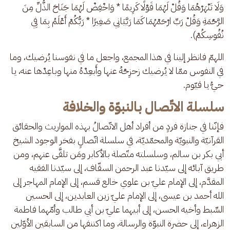
وَلَا تَنْهَرْهُمَا وَقُلْ لَهُمَا قَوْلًا كَرِيمًا * وَاخْفِضْ لَهُمَا جَنَاحَ الذُّلِّ مِنَ 
الرَّحْمَةِ وَقُلْ رَبِّ ارْحَمْهُمَا كَمَا رَبَّيَانِي صَغِيرًا * رَبُّكُمْ أَعْلَمُ بِمَا فِي 
نُفُوسِكُمْ).
اللهمّ فانظر إلينا في هذا المجمع، واجعل ما في نفوسنا يُرضيك، وما 
في النفوس ممّا لا يُرضيك زحزِحْهُ عنها وأَبعِدْهُ منها وباعِدْها عنه، يا 
حيُّ يا قيّوم.
سلسلة الاتّصال بالنبوّة والخلافة
فإنّنا في جنازة فردٍ من أفراد أهل الاتّصالُ بهذه المواريث والحقائق 
القرآنيّة والنبويّة والمحمّديّة، في سلسلة اتّصالٍ بفخر الوجود الشيخ 
أبي بكر بن سالم، وسلسلته متّصلة بالأكابر ومَن تلقَّى عنهم، ومن 
طريق آبائه إلى سيّدنا عبد الرحمن السقّاف، إلى سيّدنا الفقيه 
المقدَّم، إلى الإمام عليّ بن علوي خالع قسم، إلى الإمام المهاجر إلى 
الله أحمد بن عيسى، إلى الإمام عليّ زين العابدين، إلى الحسين 
السِّبط وأخيه الحسن، إلى أبيهما عليّ بن أبي طالب وأمّهما فاطمة 
الزهراء، إلى حضرة النبوّة والرسالة، وما اكتنفها من السابقين الأوّلين 