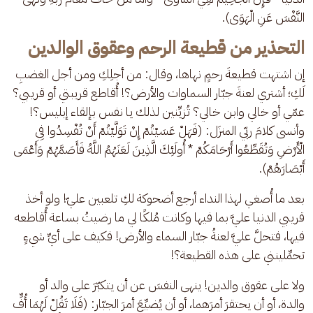
النَّفْسَ عَنِ الْهَوَى).
التحذير من قطيعة الرحم وعقوق الوالدين
إن اشتهت قطيعةَ رحمٍ نهاها، وقال: من أجلِكِ ومن أجل الغضبِ 
لَكِ؛ أشتري لعنةَ جبّار السماوات والأرض؟! أُقاطع قريبتي أو قريبي؟ 
عمّي أو خالي وابن خالي؟ تُزيِّنين لذلك يا نفس بإلقاء إبليس؟! 
وأنسى كلامَ ربّي المنزَل: (فَهَلْ عَسَيْتُمْ إِنْ تَوَلَّيْتُمْ أَنْ تُفْسِدُوا فِي 
الْأَرْضِ وَتُقَطِّعُوا أَرْحَامَكُمْ * أُولَئِكَ الَّذِينَ لَعَنَهُمُ اللَّهُ فَأَصَمَّهُمْ وَأَعْمَى 
أَبْصَارَهُمْ).
بعد ما أُصغي لهذا النداء أرجع أضحوكة لكِ تلعبين عليّ! ولو أخذ 
قريبي الدنيا عليَّ بما فيها وكانت مُلكًا لي ما رضيتُ بساعة أُقاطعه 
فيها، فتحلَّ عليَّ لعنةُ جبّار السماء والأرض! فكيف على أيِّ شيءٍ 
تحمِّلينني على هذه القطيعة؟!
ولا على عقوق والدين! ينهى النفسَ عن أن يتكبّرَ على والد أو 
والدة، أو أن يحتقرَ أمرَهما، أو أن يُضيِّعَ أمرَ الجبّار: (فَلَا تَقُلْ لَهُمَا أُفٍّ 