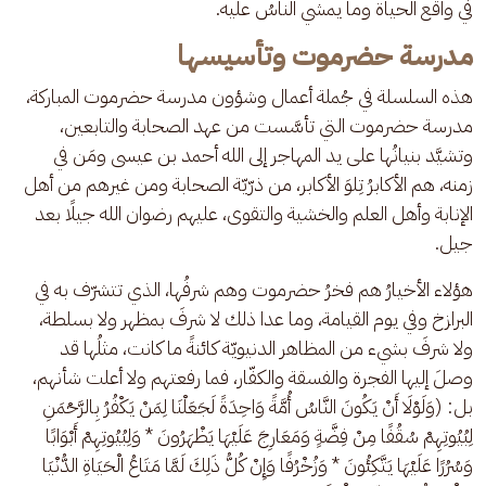
في واقع الحياة وما يمشي الناسُ عليه.
مدرسة حضرموت وتأسيسها
هذه السلسلة في جُملة أعمال وشؤون مدرسة حضرموت المباركة، 
مدرسة حضرموت التي تأسَّست من عهد الصحابة والتابعين، 
وتشيَّد بنيانُها على يد المهاجر إلى الله أحمد بن عيسى ومَن في 
زمنه، هم الأكابرُ تِلوَ الأكابر، من ذرّيّة الصحابة ومن غيرهم من أهل 
الإنابة وأهل العلم والخشية والتقوى، عليهم رضوان الله جيلًا بعد 
جيل.
هؤلاء الأخيارُ هم فخرُ حضرموت وهم شرفُها، الذي تتشرّف به في 
البرازخ وفي يوم القيامة، وما عدا ذلك لا شرفَ بمظهر ولا بسلطة، 
ولا شرفَ بشيء من المظاهر الدنيويّة كائنةً ما كانت، مثلُها قد 
وصلَ إليها الفجرة والفسقة والكفّار، فما رفعتهم ولا أعلت شأنهم، 
بل: (وَلَوْلَا أَنْ يَكُونَ النَّاسُ أُمَّةً وَاحِدَةً لَجَعَلْنَا لِمَنْ يَكْفُرُ بِالرَّحْمَنِ 
لِبُيُوتِهِمْ سُقُفًا مِنْ فِضَّةٍ وَمَعَارِجَ عَلَيْهَا يَظْهَرُونَ * وَلِبُيُوتِهِمْ أَبْوَابًا 
وَسُرُرًا عَلَيْهَا يَتَّكِئُونَ * وَزُخْرُفًا وَإِنْ كُلُّ ذَلِكَ لَمَّا مَتَاعُ الْحَيَاةِ الدُّنْيَا 