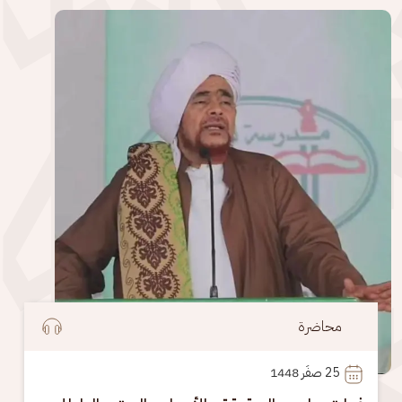
الصورة
محاضرة
25
 صفَر 1448