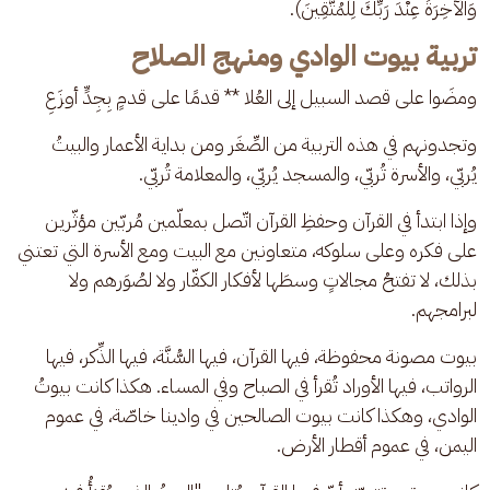
وَالْآخِرَةُ عِنْدَ رَبِّكَ لِلْمُتَّقِينَ).
تربية بيوت الوادي ومنهج الصلاح
ومضَوا على قصد السبيل إلى العُلا ** قدمًا على قدمٍ بِجِدٍّ أوزَعِ
وتجدونهم في هذه التربية من الصِّغَر ومن بداية الأعمار والبيتُ 
يُربّي، والأسرة تُربّي، والمسجد يُربّي، والمعلامة تُربّي. 
وإذا ابتدأ في القرآن وحفظِ القرآن اتّصل بمعلّمين مُربّين مؤثّرين 
على فكره وعلى سلوكه، متعاونين مع البيت ومع الأسرة التي تعتني 
بذلك، لا تفتحُ مجالاتٍ وسطَها لأفكار الكفّار ولا لصُوَرهم ولا 
لبرامجهم.
بيوت مصونة محفوظة، فيها القرآن، فيها السُّنَّة، فيها الذِّكر، فيها 
الرواتب، فيها الأوراد تُقرأ في الصباح وفي المساء. هكذا كانت بيوتُ 
الوادي، وهكذا كانت بيوت الصالحين في وادينا خاصّة، في عموم 
اليمن، في عموم أقطار الأرض. 