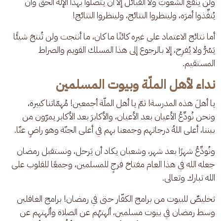
ولن ينفعَ الشعوبَ ولا القبائلَ إلا أن يتّصلوا بهذا الإله الحقّ وأن 
يُنفِّذوا أمرَه، ولينظروا النتائج، ولينظروا النتائج! 
أما نتائج الاعتماد على غيره كائنًا ما كان، ما أنتجت ولن تُنتجَ شيئًا 
يَسُرُّ ولا يُفرِح، إلا بالرجوع إلى هذا المسلك القويم والصراط 
المستقيم.
نداء لأهل الملّة وبيوت المسلمين
يا أهلَ هذه المدرسة! ثمّ يا أهل الملّة أجمعين! مُهمّاتنا كبيرة، 
ونحن نُودِّعُ الأعيان بعد الأعيان، والأكابرَ بعد الأكابر يمرّون من 
بيننا، أعلى اللهُ درجاتهم وجمعنا بهم في أعلى الجنّة وهو راضٍ عنّا.
ونُودِّعُ شهرًا بعد شهر، وشعبان يكاد أن يَرحل، ونستقبل رمضان 
جعله الله في هذا العام مفتاحَ فرجٍ للمسلمين، وجمعًا للقلوب على 
الله تبارك وتعالى.
تخليصٌ للبيوت من برامج الكفّار حتى في رمضان! برامج الغافلين 
وسط رمضان في بيوت مسلمين، ألهتهُم عن الصلاة وألهتهم عن 