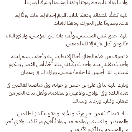
لوادينا ونادينا، وحضرموتنا ويَمَنِنا وشامنا وشرقنا وغربنا. 
اللهمّ كشفًا للشدائد ودفعًا للبلايا، اللهمّ إحياءً لِما مات وردًّا لِما 
فات، وتعاونًا على الخيرات ودفعًا للآفات.
اللهمّ اجمع شملَ المسلمين، وألِّف ذاتَ بين المؤمنين، وادفع البلاءَ 
عنّا وعن أهل لا إله إلا الله أجمعين.
لا تصرِف من هذه الجنازة أحدًا إلا نظرتَ إليه وأخذتَ بيده إليك، 
وأخذتَ بقلبه إليك، وأخذتَ بكُلِّيّته إليك، أَخْذَ أهل الفضل والكرم 
عليك يا الله! أحسِن لنا خاتمةَ شعبان، وبارك لنا في رمضان. 
وبارك اللهمّ لنا في عليّ بن حسن وإخوانه، وفي مناصبنا القائمين في 
هذه البلدة وفي الوادي، والأعيان والمقادمة، وأهل نيات الخير من 
صغارنا وكبارنا ورجالنا ونسائنا.
بارك فيما آتيتَه من خيرٍ وزِدْه وانشُرْه، وادفع عنّا شرَّ الظالمين 
والمعتدين والفاسقين والمجرمين، ولا تُبلِّغهم مرادًا فينا ولا في أحدٍ 
من المسلمين، يا أكرم الأكرمين.