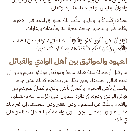
وأعوانٌ لإبليس، والعياذ بالله تبارك وتعالى.
وهؤلاء كلّما كَثُروا وظهروا عذَّبَ اللهُ الخلقَ في الدنيا قبل الآخرة، 
وكلّما قلُّوا واندحروا جاءت نصرةُ الله وتأييداته ورعاياته. 
(وَلَوْ أَنَّ أَهْلَ الْقُرَى آمَنُوا وَاتَّقَوْا لَفَتَحْنَا عَلَيْهِمْ بَرَكَاتٍ مِنَ السَّمَاءِ 
وَالْأَرْضِ وَلَكِنْ كَذَّبُوا فَأَخَذْنَاهُمْ بِمَا كَانُوا يَكْسِبُونَ).
العهود والمواثيق بين أهل الوادي والقبائل
من قبل أربعمائة سنة هناك عهودٌ ومواثيقُ ووثائق بينهم وبين آل 
تميم قبائل المنطقة، وبني ظَنّة، من بعدهم كذلك ممّن جاء، 
واتّصالٌ بأهل الحموم، واتّصالٌ بأهل يافع، واتّصالٌ بغيرهم من 
قبائل الوادي وغيره، في دائرة التعاون على حُرُمات الله وحفظها، 
والقيام بالذَّبِّ عن المظلوم وعن الفقير وعن الضعيف، إلى غير ذلك 
ممّا يتعاونون به على البرّ والتقوى وإقامة أمر الله جلّ جلاله وتعالى 
في عُلاه.