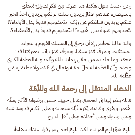
رجل خبيث يقول هكذا، هذا طرف مِن فكرٍ نصرانيّ مُتعلّق 
بالشيطان، عندهم أفكارٌ يريدون سلبَ تراثكم، يريدون أخذَ الخير 
عنكم، يريدون قطعَكم عن ربّكم! تتّخذونهم قدوةً بدل الأولياء؟! 
تتّخذونهم قدوةً بدل الأنبياء؟! تتّخذونهم قدوةً بدل الأصفياء؟!
والله ما لنا مَخلَص إلا أن نرجعَ إلى المسلك القويم والصراط 
المستقيم، ونعرفَ قدرَ سلفنا، ونعرفَ قدرَ تراثنا، بمعرفتنا قدرَ 
محمّد وما جاء به، من خلال إيماننا بالله وأنّه ذو له العظمة الكبرى 
وحده، وأنّ العَظَمة له جلّ جلاله وتعالى في عُلاه، ولا عظيمَ إلا مَن 
عظَّمه الله.
الدعاء المنتقل إلى رحمة الله وللأمّة
فالله ينظر إلينا في المجمع، يقابل حبيبَنا حسن برضوانه الأكبر ومَنِّه 
الأغمر، ويَقري وِفادته، يُكرم نُزُله سبحانه وتعالى، يُكرِم قدومَه عليه 
وعلى رسوله وعلى أجداده وعلى أهل البرزخ.
اللهمّ هيِّئ لهم المراتبَ العُلا، اللهمّ اجعل من قِراه عندك شفاعةً 