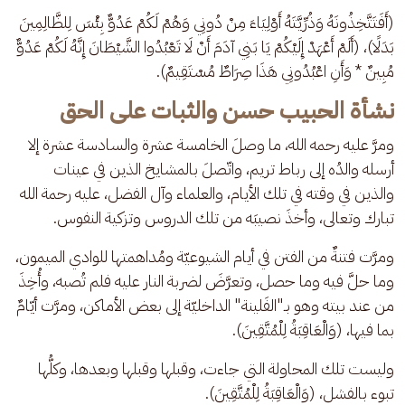
(أَفَتَتَّخِذُونَهُ وَذُرِّيَّتَهُ أَوْلِيَاءَ مِنْ دُونِي وَهُمْ لَكُمْ عَدُوٌّ بِئْسَ لِلظَّالِمِينَ 
بَدَلًا)، (أَلَمْ أَعْهَدْ إِلَيْكُمْ يَا بَنِي آدَمَ أَنْ لَا تَعْبُدُوا الشَّيْطَانَ إِنَّهُ لَكُمْ عَدُوٌّ 
مُبِينٌ * وَأَنِ اعْبُدُونِي هَذَا صِرَاطٌ مُسْتَقِيمٌ).
نشأة الحبيب حسن والثبات على الحق
ومرَّ عليه رحمه الله، ما وصلَ الخامسة عشرة والسادسة عشرة إلا 
أرسله والدُه إلى رباط تريم، واتّصلَ بالمشايخ الذين في عينات 
والذين في وقته في تلك الأيام، والعلماء وآل الفضل، عليه رحمة الله 
تبارك وتعالى، وأخذَ نصيبَه من تلك الدروس وتزكية النفوس.
ومرَّت فتنةٌ من الفتن في أيام الشيوعيّة ومُداهمتها للوادي الميمون، 
وما حلَّ فيه وما حصل، وتعرَّضَ لضربة النار عليه فلم تُصبه، وأُخِذَ 
من عند بيته وهو بـ"الفَلينة" الداخليّة إلى بعض الأماكن، ومرَّت أيّامٌ 
بما فيها، (وَالْعَاقِبَةُ لِلْمُتَّقِينَ).
وليست تلك المحاولة التي جاءت، وقبلها وقبلها وبعدها، وكلُّها 
تبوء بالفشل، (وَالْعَاقِبَةُ لِلْمُتَّقِينَ).