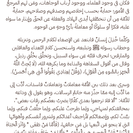
فكان في وجود العلماء، ووجود أرباب الوجاهات، ومَن لهم المرجعُ 
في الأمور؛ حمايةٌ بحسب إخلاصهم وصدقهم وصلاحهم، حمايةٌ 
للأمّة مِن أن تتخطّفها أيدي الهلاك والغفلة عن الحقّ وإيثار ما سواه 
عليه، فكرًا أو سلوكًا أو معاملةً بأيِّ وجهٍ من الوجوه.
وكلّما خُذِلَ إنسانٌ فابتعد عن الإصغاء لكلام الرحمن وتنزيله 
وخطاب رسوله ﷺ وتبليغه، واستحسنَ كلامَ البُعداء والغافلين 
والمارقين؛ انحرف قلبُه عن سواء السبيل، وتخلَّقَ بخُلُقٍ رذيل، 
وقال من أقوال السفاهة والبذاءة وما يكرهه الله، (لَا يُحِبُّ اللَّهُ 
الْجَهْرَ بِالسُّوءِ مِنَ الْقَوْلِ)، (وَقُلْ لِعِبَادِي يَقُولُوا الَّتِي هِيَ أَحْسَنُ).
وسرى بعد ذلك بين الأمّة معاملاتٌ وتعاملاتٌ فاسدات، أدَّت إلى 
ما أدَّت إليه ممّا حذّرَ منه خاتمُ الرسالات، وهو يقول في وداعه 
للأمّة: "ألا فلا ترجعوا بعدي كفّارًا يضربُ بعضُكم رقابَ بعض"، 
بمخالفتكم لمنهاجي، ولِما طرحتُ عليكم، ولِما خلَّفتُ فيكم، ولِما 
بيَّنتُ لكم، وإصغائكم لأراجيف أعدائكم ولشرور أنفسكم وأهوائها 
التي لا ينجو مَن اتَّبعها بل مَن خالفها، (فَأَمَّا مَنْ طَغَى * وَآثَرَ الْحَيَاةَ 
الدُّنْيَا * فَإِنَّ الْجَحِيمَ هِيَ الْمَأْوَى * وَأَمَّا مَنْ خَافَ مَقَامَ رَبِّهِ وَنَهَى 