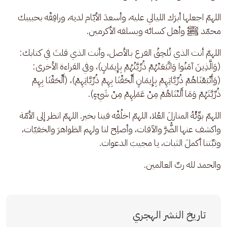
اللهمّ اجعلها أبرَك الليالي عليه، وأسعدَ الأيّام لديه، ورافِقْه بحبيبك 
محمّد ﷺ وأهل كسائه وبسلفه الأكرمين.
اللهمّ أنت الذي تُلحِقُ الفرع بالأصل، وأنت الذي قلتَ في كتابك: 
(وَالَّذِينَ آمَنُوا وَاتَّبَعَتْهُمْ ذُرِّيَّتُهُمْ بِإِيمَانٍ)، وفي القراءة الأخرى: 
(وَأَتْبَعْنَاهُمْ ذُرِّيَّاتِهِمْ بِإِيمَانٍ أَلْحَقْنَا بِهِمْ ذُرِّيَّاتِهِمْ)، (أَلْحَقْنَا بِهِمْ 
ذُرِّيَّتَهُمْ وَمَا أَلَتْنَاهُمْ مِنْ عَمَلِهِمْ مِنْ شَيْءٍ).
اللهمّ بوِّئْهُ المنازلَ العُلا، اللهمّ اخلُفْه فينا بخير. اللهمّ انظر إلى الأمّة 
واكشف عنها الضُّرَّ والآفات، وأصلِح لنا ولهم الظواهرَ والخفيّات، 
وثبِّتنا أكملَ الثبات، يا مجيبَ الدعوات.
والحمد لله ربِّ العالمين.
تاريخ النشر الهجري