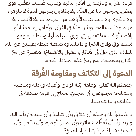
قراءة القرآن، وسرَّبت إلى أفكار أبنائهم وبناتهم ظُلُمات بعضُها فوق 
بعض، يخرجون بها عن الملّة، ولا يكادون يعرفون أسوةً لا بالزهراء 
ولا بالكبرى ولا بالسابقات الأُوَّلات من المهاجرات ولا الأنصار، ولا 
مريم ولا آسية المضروبتَين مثلًا في القرآن! وأمامها إما ممثّلة أو 
راقصة أو فاسقة! تعمل زيّها وزي بنتها مثلَها، وسط داره وهو 
مُسلم وفي وادي الخير! وإذا بالقدوة سَقَطة هَبَطة بعيدين عن الله، 
للظلام الذي حَلَّ في الأفكار والعقول بالانقطاع؛ الانقطاع عن سرِّ 
القرآن وتعظيمه، وعن سرِّ هذه الخلافة الكبيرة.
الدعوة إلى التكاتف ومقاومة الفُرقة
جمعكم الله تعالى! وعامة أئِمّة الوادي وأعيانه ورجاله ومناصبه 
ومشايخه مجموعون في المجمع، نحتاج إلى قَومةٍ صادقة في 
التكاتف والتآلف بيننا. 
يريدُ عدوُّ الله وجندُه أن نتفرَّقَ وأن نتباعدَ وأن نستهينَ بأمر الله، 
ويريد ربُّنا أن نُعظِّمَ شعائره وأن نمتثلَ أوامره، وأن نتآخى وأن 
نتحابَّ؛ فنتركُ مرادَ ربّنا لمراد العدوّ؟!