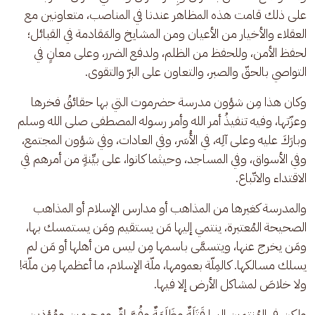
على ذلك قامت هذه المظاهر عندنا في المناصب، متعاونين مع 
العقلاء والأخيار من الأعيان ومن المشايخ والمَقادمة في القبائل؛ 
لحفظ الأمن، وللحفظ من الظلم، ولدفع الضرر، وعلى معانٍ في 
التواصي بالحقّ والصبر، والتعاون على البرّ والتقوى.
وكان هذا مِن شؤون مدرسة حضرموت التي بها حقائقُ فخرها 
وعزّتها، وفيه تنفيذُ أمر الله وأمر رسوله المصطفى صلى الله وسلم 
وبارَكَ عليه وعلى آلِه، في الأُسَر، وفي العادات، وفي شؤون المجتمع، 
وفي الأسواق، وفي المساجد، وحيثما كانوا، على بيِّنةٍ من أمرهم في 
الاقتداء والاتّباع.
والمدرسة كغيرها من المذاهب أو مدارس الإسلام أو المذاهب 
الصحيحة المُعتبرة، ينتمي إليها مَن يستقيم ومَن يستمسك بها، 
ومَن يخرج عنها، ويتسمَّى باسمها مِن ليس من أهلها أو مَن لم 
يسلك مسالكها. كالمِلّة بعمومها، ملّة الإسلام، ما أعظمها مِن ملّة! 
ولا خلاصَ لمشاكل الأرض إلا فيها. 
ولكن في المُنتمين إليها قَتَلَةٌ وظَلَمَةٌ وفُسَّاقٌ ومجرمين ومُؤذين 