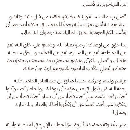
من المهاجرين والأنصار.
اتّصلَ بهذه السلسلة وارتبطَ بخلافةٍ خاصّة من قبل ثلاث وثلاثين 
سنة وثمانية أشهر، مرّت عليه رحمةُ الله تعالى في خلافة أبيه، بعد أن 
ودَّعنا تلكمُ الجوهرةَ العزيزة الغالية، عليه رضوان الله تعالى. 
بما حَوَوا من أوصاف: رحمةٍ بعباد الله، وشفقةٍ على خلق الله، بُعدٍ 
عن المقاطعة، بُعدٍ عن المدابرة، بُعدٍ عن الغفلة عن الحقّ سبحانه 
وتعالى، واتّصالٍ بالقرآن وتلاوةِ مصحفٍ بعد مصحف وختمةٍ بعد 
ختمة، واتّصالٍ بالأدب الباطنيّ القلبيّ مع الربِّ جلّ جلاله.
عرفتم والده، وعرفتم حبيبنا صالح بن عبد القادر الحامد، عليه 
رحمة الله، مَن يقول في مثل هؤلاء أنّ يومًا كسروا خاطرَ أحد، وآذَوا 
أحدًا، رفعوا يدَهم على أحد، فضلًا عن أن يسبُّوا أحدًا، فضلًا عن أن 
يتكبَّروا على أحد، فضلًا عن أن يُكفِّروا أحدًا، والعياذ بالله تبارك 
وتعالى! 
مدرسةٌ نبويّة محمّديّة، تُترجِمُ سرَّ الخطاب الإلهيّ في القيام به وأدائه 