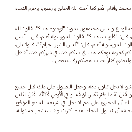
محمد وأقام الأمر كما أحبّ الله الخالق وارتضى، وحرم الدماء 
 الوداع والناس مجتمعون بمنى: "أيّ يوم هذا؟"، قالوا: الله 
، قال: "فأي بلد هذا؟"، قالوا: الله ورسوله أعلم، قال: "أليس 
وا: الله ورسوله أعلم، قال: "أليس الشهر الحرام؟"، قالوا: بلى، 
كم كحرمة يومكم هذا، في بلدكم هذا، في شهركم هذا، ألا هل 
رجعوا بعدي كفاراً يضرب بعضكم رقاب بعض".
ماء مِمّن لا يحل تناول دمه، وجعل التطاول على ذلك قتل جميع 
ن قَتَلَ نَفْسًا بِغَيْرِ نَفْسٍ أَوْ فَسَادٍ فِي الْأَرْضِ فَكَأَنَّمَا قَتَلَ النَّاسَ 
جَمِيعًا﴾، وذلك أن المجترئ على دم لا يحل في شريعة الله هو المؤجِّج 
يفة أن تتناول الدماء بعدم اكتراث ولا استشعار مسئولية، 