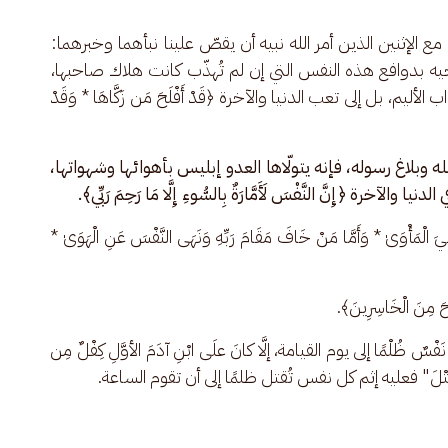
ع الإثنين الذين أمر الله نبيه أن يقصّ علينا نبأهما وخبرهما: 
 قتل هذا لأخيه بدوافع هذه النفس التي إن لم تُهذّب كانت هلاك صاحبها، 
م، بل إلى تعب الدنيا والآخرة ﴿قَدْ أَفْلَحَ مَن زَكَّاهَا * وَقَدْ 
 وبلاغ رسوله، فإنه يتولّاها العدو إبليس بأهوائها وشهواتها، 
ة ﴿إِنَّ النَّفْسَ لَأَمَّارَةٌ بِالسُّوءِ إِلَّا مَا رَحِمَ رَبِّي﴾.
ِيَ الْمَأْوَىٰ * وَأَمَّا مَنْ خَافَ مَقَامَ رَبِّهِ وَنَهَى النَّفْسَ عَنِ الْهَوَىٰ * 
حَ مِنَ الْخَاسِرِينَ﴾.
لْمًا إلى يوم القيامة، إلَّا كانَ علَى ابْنِ آدَمَ الأوَّلِ كِفْلٌ مِن 
 القَتْلَ" فعليه إثم كل نفس تُقتل ظلمًا إلى أن تقوم الساعة.