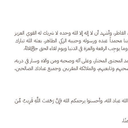
 الفاطر، وأشهد أن لا إله إلا الله وحده لا شريك له القوي العزيز 
بنا محمداً عبده ورسوله وحبيبه الزكي الطاهر، بعثه الله تبارك 
وما يوجِب الرفعة والعزة في الدنيا ويوم لقاء الحق ﷻ.
د المجتبى المختار، وعلى آله وصحبه ومن والاه وسار في دربه، 
حبهم وتابعيهم، والملائكة المقربين وجميع عبادك الصالحين، 
باد الله، وأحسنوا يرحمكم الله ﴿إِنَّ رَحْمَتَ اللَّهِ قَرِيبٌ مِّنَ 
ًا،