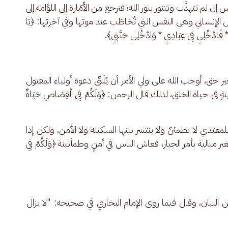
 تتهذَّب وتتنور بنور الله؛ فترجع من الأَمّارة إلى اللوَّامة إلى 
مال الإنساني وهي النفس التي تُخاطَب عند موتها وفي آخرتها: ﴿يَا 
ضِيَّةً * فَادْخُلِي فِي عِبَادِي * وَادْخُلِي جَنَّتِي﴾.
ر حق، أوجب الله على ولي الأمر أن يُلَبِّي دعوة أولياء المقتول 
ي حياة الخلق، لذلك قال الرحمن: ﴿وَلَكُمْ فِي الْقِصَاصِ حَيَاةٌ 
ي لا تطمئنّ ولا ينتشر بينها السكينة ولا الأمن، ولكن إذا 
لغير مبالية بأمر الجبار، فعاش الناس في أمنٍ وطمأنينة ﴿وَلَكُمْ فِي 
حسن البيان، وقال فيما روى الإمام البخاري في صحيحه: "لا يزال 