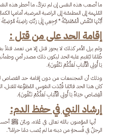
ما أصعب هذه النفس إن لم تتزكَّ، ما أخطر هذه النفس إن لم
المُلهمة إلى المطمئنة إلى الراضية المرضية، أمامها الك
أَيَّتُهَا النَّفْسُ الْمُطْمَئِنَّةُ * ارْجِعِي إِلَىٰ رَبِّكِ رَاضِيَةً مَّرْ
إقامة الحد على من قتل :
ولم يزل الأمر كذلك لا يجوز قتل إلا من تعمد قتلاً بغي
ظُلمًا ليُقيم عليه الحد ليكون ذلك مصدر أمنٍ وطمأنينةٍ ف
يَا أُولِي الْأَلْبَابِ لَعَلَّكُمْ تَتَّقُونَ﴾.
وذلك أن المجتمعات من دون إقامة حد القصاص للمعتد
كان هذا الحد قائمًا قُيِّدَت النفوس المُطَوِّعة للقتل، ا
الْقِصَاصِ حَيَاةٌ يَا أُولِي الْأَلْبَابِ لَعَلَّكُمْ تَتَّقُونَ﴾.
إرشاد النبي في حفظ الدم:
    أيها المؤمنون بالله تعالى في عُلاه، وبيَّنَ ﷺ أ
الرجلُ في فُسحةٍ من دينه ما لم يُصب دمًا حرامًا". 