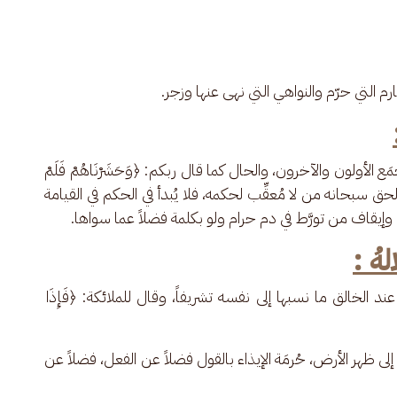
رم التي حرّم والنواهي التي نهى عنها وزجر.
ع الأولون والآخرون، والحال كما قال ربكم: ﴿وَحَشَرْنَاهُمْ فَلَمْ 
﴾، ويحكم الحق سبحانه من لا مُعقِّب لحكمه، فلا يُبدأ في الحكم في القيامة 
إيقاف من تورَّط في دم حرام ولو بكلمة فضلاً عما سواها.
ﷻ :
عند الخالق ما نسبها إلى نفسه تشريفاً، وقال للملائكة: ﴿فَإِذَا 
م إلى ظهر الأرض، حُرمَة الإيذاء بالقول فضلاً عن الفعل، فضلاً عن 