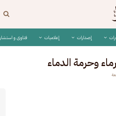
n
enu
رات
‫إصدارات
إعلاميات
فتاوى و استشار
رماء وحرمة الدماء
عة