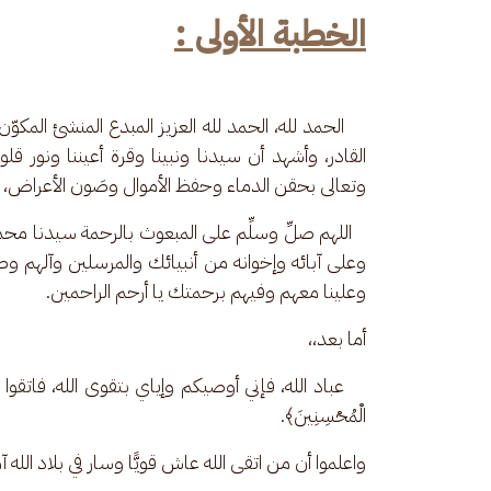
الخطبة الأولى :
    الحمد لله، الحمد لله العزيز المبدع المنشئ المكوّن
القادر، وأشهد أن سيدنا ونبينا وقرة أعيننا ونور قلو
وتعالى بحقن الدماء وحفظ الأموال وصَون الأعراض، 
   اللهم صلِّ وسلِّم على المبعوث بالرحمة سيدنا محم
وعلى آبائه وإخوانه من أنبيائك والمرسلين وآلهم وص
وعلينا معهم وفيهم برحمتك يا أرحم الراحمين.
أما بعد،،
    عباد الله، فإني أوصيكم وإياي بتقوى الله، فاتقوا الله ع
الْمُحْسِنِينَ﴾.
واعلموا أن من اتقى الله عاش قويًّا وسار في بلاد الله آمن