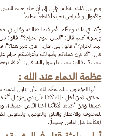
ولم يزل ذلك النظام الإلهي إلى أن جاء خاتم النبيين 
والأموال والأعراض تحريماً قاطعاً عظيماً.
وأكد في ذلك وعظَّم الأمر فيما هنالك، وقال في حجة
ورسوله أعلم، قال: "أليس اليوم الحرام؟"، قالوا: بلى
البلد الحرام؟"، قالوا: بلى، قال: "فأي شهر هذا؟"، قال
قال: "ألا فإن دماءكم وأموالكم وأعراضكم حرام علي
بلغت؟"، قالوا: بلغت يا رسول الله، قال: "ألا فلا ت
عظمة الدماء عند الله :
    أيها المؤمنون بالله، عظَّم الله شأن تناول الد
الخلائق، ﴿مِنْ أَجْلِ ذَلِكَ كَتَبْنَا عَلَىٰ بَنِي إِسْرَائِيلَ أَنَّهُ مَ
جَمِيعًا وَمَنْ أَحْيَاهَا فَكَأَنَّمَا أَحْيَا النَّاسَ 
للمخاوف والأخطار والقلق والفوضى، وللنفوس الضع
(فكأنما قتل الناس جميعاً).