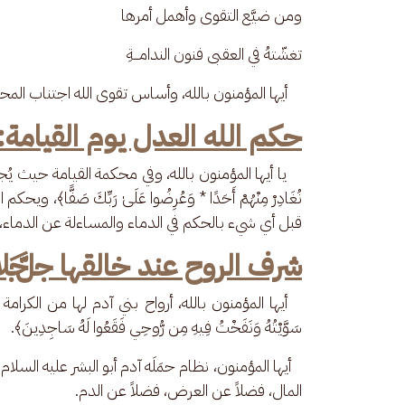
ومن ضيَّع التقوى وأهمل أمرها 
تغشّتهُ في العقبى فنون الندامـــةِ
    أيها المؤمنون بالله، وأساس تقوى الله اجتناب المحا
حكم الله العدل يوم القيامة:
    يا أيها المؤمنون بالله، وفي محكمة القيامة حيث يُجمَ
نُغَادِرْ مِنْهُمْ أَحَدًا * وَعُرِضُوا عَلَىٰ رَبِّكَ صَفًّا
قبل أي شيء بالحكم في الدماء والمساءلة عن الدماء، و
شرف الروح عند خالقها 
   أيها المؤمنون بالله، أرواح بني آدم لها من الكرامة 
سَوَّيْتُهُ وَنَفَخْتُ فِيهِ مِن رُّوحِي فَقَعُوا لَهُ سَاجِدِينَ﴾.
   أيها المؤمنون، نظام حمَلَه آدم أبو البشر عليه السلا
المال، فضلاً عن العرض، فضلاً عن الدم.