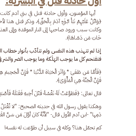
أول حادثة قتل في البشرية:
    أيها المؤمنون، وأول حادثة قتل في بني آدم كانت م
﴿وَاتْلُ عَلَيْهِمْ نَبَأَ ابْنَيْ آدَمَ بِالْحَقِّ﴾، وذكر
وكانت سبب ورود صاحبها إلى النار الموقدة وإلى العذاب الألي
خَابَ مَن دَسَّاهَا﴾.
إذا لم تتهذب هذه النفس ولم تتأدّب بأنوار خطاب الله
فتقتحم كل ما يوجب الهَلَكة وما يوجب الضر والشر في الدنيا والآخر
﴿فَأَمَّا مَن طَغَىٰ * وَآثَرَ الْحَيَاةَ الدُّنْيَا * فَإِنَّ الْجَحِيمَ ه
فَإِنَّ الْجَنَّةَ هِيَ الْمَأْوَىٰ﴾.
قال تعالى: ﴿فَطَوَّعَتْ لَهُ نَفْسُهُ قَتْلَ أَخِيهِ فَقَتَلَهُ فَأَصْبَ
وهكذا يقول رسول الله في حديثه الصحيح: "لا تُقْتَلُ نَفْسٌ ظُ
دَمِها" -ابن آدم الأول قال- "لأنَّهُ كانَ أوَّلَ مَن سَنَّ
كم تحمّل هذا؟ وكله في سبيل أن طوّعت له نفسه!