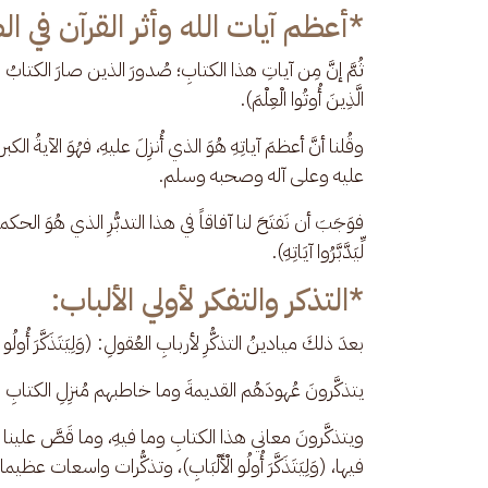
​*أعظم آيات الله وأثر القرآن في ا
​ثُمَّ إنَّ مِن آياتِ هذا الكتابِ؛ صُدورَ الذين صارَ الكتابُ مُند
الَّذِينَ أُوتُوا الْعِلْمَ). 
وقُلنا أنَّ أعظمَ آياتِهِ هُوَ الذي أُنزِلَ عليهِ، فهُوَ الآيةُ
عليه وعلى آله وصحبه وسلم. 
​فوَجَبَ أن نَفتَحَ لنا آفاقاً في هذا التدبُّرِ الذي هُوَ الحكمةُ الكب
لِّيَدَّبَّرُوا آيَاتِهِ).
​*التذكر والتفكر لأولي الألباب:
​بعدَ ذلكَ ميادينُ التذكُّرِ لأربابِ العُقولِ: (وَلِيَتَذَكَّرَ أُولُو الْ
يتذكَّرونَ عُهودَهُم القديمةَ وما خاطبهم مُنزِلِ الكتابِ في عالمِ
ويتذكَّرونَ معاني هذا الكتابِ وما فيهِ، وما قَصَّ علينا مِ
فيها، (وَلِيَتَذَكَّرَ أُولُو الْأَلْبَابِ)، وتذكُّرات واسعات ع