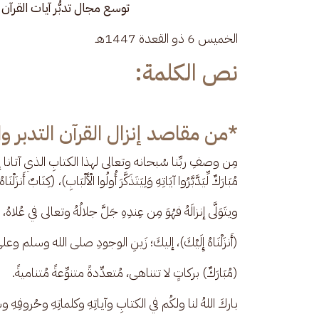
توسع مجال تدبُّر آيات القرآ
الخميس 6 ذو القعدة 1447هـ
نص الكلمة:
*من مقاصد إنزال القرآن التدبر وا
​مِن وصفِ ربِّنا سُبحانه وتعالى لهذا الكتابِ الذي آتانا إيَّاهُ 
مُبَارَكٌ لِّيَدَّبَّرُوا آيَاتِهِ وَلِيَتَذَكَّرَ أُولُوا الْأَلْبَابِ)، (كِتَابٌ أ
ويتَوَلَّى إنزالَهُ فهُوَ مِن عِندِهِ جَلَّ جلالُهُ وتعالى في 
​(أَنزَلْنَاهُ إِلَيْكَ)، إليكَ؛ زَينِ الوجودِ صلى الله وسلم وعل
(مُبَارَكٌ) بركاتٍ لا تتناهى، مُتعدِّدةً متنوِّعةً مُتناميةً. 
باركَ اللهُ لنا ولكُم في الكتابِ وآياتِهِ وكلماتِهِ وحُروفِهِ وس