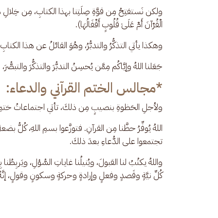
​ولكن نَستفتِحُ مِن قوَّةِ صِلَتِنا بهذا الكتابِ، مِن خِلالِ هذا ا
الْقُرْآنَ أَمْ عَلَىٰ قُلُوبٍ أَقْفَالُهَا).
​وهكذا يأتي التذكُّرُ والتدبُّرُ، وهُوَ القائلُ عن هذا الكتابِ: (وَلَقَدْ
جَعَلنا اللهُ وإيَّاكُم مِمَّن يُحسِنُ التدبُّرَ والتذكُّرَ والتبصُّرَ،
​*مجالس الختم القرآني والدعاء:
​ولأجلِ الحَظوةِ بنصيبٍ مِن ذلكَ، تأتي اجتماعاتُ ختمِ ا
اللهُ يُوفِّرُ حظَّنا مِن القرآنِ. فتوزَّعوا بسمِ اللهِ، كُلُّ بض
تجتمعوا على الدُّعاءِ بعدَ ذلكَ.
​واللهُ يكتُبُ لنا القبولَ، ويُنيلُنا غاياتِ السُّؤلِ، ويَربِطُنا
كُلِّ نيَّةٍ وقَصدٍ وفعلٍ وإرادةٍ وحركةٍ وسكونٍ وقولٍ، إنَّهُ