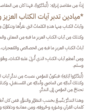
​إذاً؛ مِن مقاصدِ إنزالِهِ: (لِّيَدَّبَّرُوا)، فهذا كان مِن المقاصدِ الع
​*ميادين تدبر آيات الكتاب العزيز 
​وآياتُ الكتابِ مِنها هذهِ الكلماتُ التي نقرأُها وتتكوَّنُ مِنه
وكذلكَ مِن آياتِ الكتابِ العزيزِ ما فيهِ مِن المعاني والم
آياتُ الكتابِ العزيزِ ما فيهِ مِن الخصائصِ والمُعجزاتِ، التي
ومِن أعظمِ آياتِ الكتابِ؛ الذي أُنزِلَ عليهِ الكتابُ، وهُ
وسلم.
​(لِّيَدَّبَّرُوا آيَاتِهِ)؛ فيكونُ للمؤمنِ نصيبٌ مِن تدبُّرِ آياتِ 
وكذلكَ أنبائِهِ عن الماضي وأنبائِهِ عن المُستقبلِ، وكذلكَ
تحتاجُ مِن المؤمنِ إلى التدبُّرِ.
​وهذا التدبُّرُ يتَّسِعُ بحَسَبِ التطَهُّرِ والتنوُّرِ، فمَن كان أط
كلماتِ القرآنِ وسُوَرِهِ وحُروفِهِ، ومِن معانيهِ ودلالاتِهِ