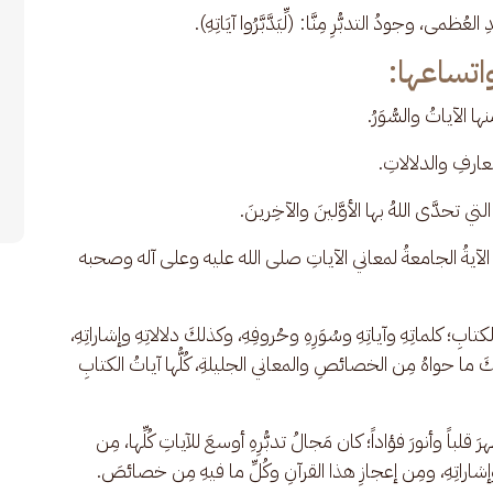
ُظمى، وجودُ التدبُّرِ مِنَّا: (لِّيَدَّبَّرُوا آيَاتِهِ).
واتساعها:
ا الآياتُ والسُّوَرُ.
عارفِ والدلالاتِ. 
 تحدَّى اللهُ بها الأوَّلينَ والآخِرينَ. 
وَ الآيةُ الجامعةُ لمعاني الآياتِ صلى الله عليه وعلى آله وصحبه 
الكتابِ؛ كلماتِهِ وآياتِهِ وسُوَرِهِ وحُروفِهِ، وكذلكَ دلالاتِهِ وإشاراتِهِ، 
 ما حواهُ مِن الخصائصِ والمعاني الجليلةِ، كُلُّها آياتُ الكتابِ 
هرَ قلباً وأنورَ فؤاداً؛ كان مَجالُ تدبُّرِهِ أوسعَ للآياتِ كُلِّها، مِن 
 وإشاراتِهِ، ومِن إعجازِ هذا القرآنِ وكُلِّ ما فيهِ مِن خصائصَ.