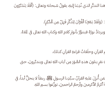
لتدبُّرِ الذي نُدِبَنا إليهِ، يقولُ سُبحانه وتعالى: (أَفَلَا يَتَدَبَّرُونَ 
 يَسَّرْنَا الْقُرْآنَ لِلذِّكْرِ فَهَلْ مِن مُّدَّكِرٍ). 
 ويزدادُ نورُهُ فيتنوَّرُ بأنوارِ كلامِ اللهِ وكتابِ اللهِ تعالى في عُلاهُ.
لقرآنِ وحلَقاتُ قراءةِ القرآنِ كذلكَ.
عةِ نفرٍ يتلونَ هذهِ السُّوَرَ مِن آياتِ اللهِ تعالى ويتدبَّرونَ، حتى 
 بِمَن أُنزِلَ عليهِ القرآنُ سيِّدِنا الرسولِ ﷺ، ربطاً لا ينحلُّ أبداً، في 
 أكرمُ الأكرمينَ وأرحمُ الراحمينَ، توزَّعوا بسمِ اللهِ.