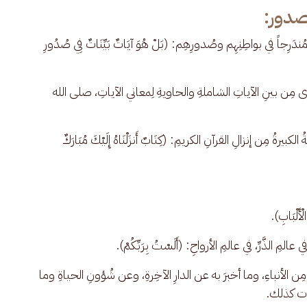
لصدور:
َرِجاً في بواطِنِهِم وصُدورِهِم: (بَلْ هُوَ آيَاتٌ بَيِّنَاتٌ فِي صُدُورِ 
 الكبرى مِن بينِ الآياتِ الشاملةِ والحاويةِ لِمعاني الآياتِ، صلى الله 
يرةُ مِن إنزالِ القرآنِ الكريمِ: (كِتَابٌ أَنزَلْنَاهُ إِلَيْكَ مُبَارَكٌ 
أَلْبَابِ).
 الذَّرِّ، في عالمِ الأرواحِ: (أَلَسْتُ بِرَبِّكُمْ).
ن الأنباءِ، وما أخبرَ به عن الدارِ الآخِرةِ، وعن شُؤونِ الحياةِ وما 
ظيمات كذلك.