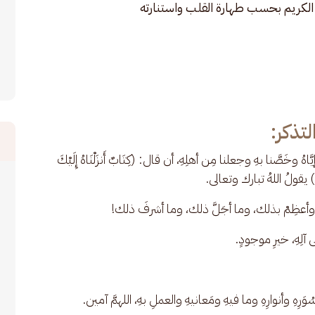
ن الكريم بحسب طهارة القلب واستنارته
لتذكر:
وخَصَّنا بهِ وجعلنا مِن أهلِهِ، أن قال: (كِتَابٌ أَنزَلْنَاهُ إِلَيْكَ 
َنزَلْنَاهُ) يقولُ اللهُ تبارك وتعالى.
عُلاهُ، وأعظِمْ بذلك، وما أجَلَّ ذلك، وما أشرفَ ذلك!
ى آلِهِ، خيرِ موجودٍ. 
ُوَرِهِ وأنوارِهِ وما فيهِ ومَعانيهِ والعملِ بهِ، اللهمَّ آمين.