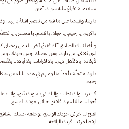
يا الله، اقبل صيامنا على ما فيه، واجعل صوم كل يوم م
عليه بما لا يَطَّلِعُ عليه سواك، آمين. 
يا ربنا، وقيامنا على ما فيه من تقصير اقبلهُ يا إلهنا، وضاع
يا كريم، يا رحيم، يا جواد، يا مُنعم، يا محسن، يا مُتفضِّل، يا
وبلَّغنا نبيك الصادق أنّك تَعْتِقُ آخر ليلة من رمضان
التي تَعْتقها من نارك، ومن غضبك، ومن طردك، ومن عذاب
لأولاده، ولا لأهل ديارنا ولا لقراباتنا، ولا أولادنا ولأصحاب
يا ربِّ لا تخلَّف أحداً منا ومنهم في هذه الليلة عن عتق
رحيم. 
أنت ربنا ولك نطلب وإليك نهرب، وبك نَثِق، وأنت عليك
أحوالنا، ما لنا غيرك فافتح خزائن جودك الواسع.
افتح لنا خزائن جودك الواسع، بوجاهة حبيبك الشافع، 
ارفعنا مراتب قربك الرافعة. 