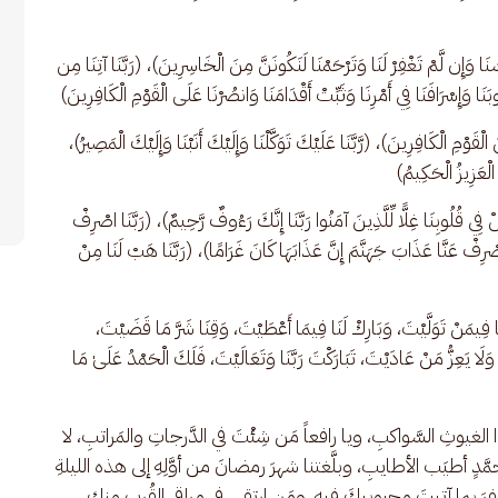
َا وَإِن لَّمْ تَغْفِرْ لَنَا وَتَرْحَمْنَا لَنَكُونَنَّ مِنَ الْخَاسِرِينَ)، (رَبَّنَا آتِنَا مِن 
وبَنَا وَإِسْرَافَنَا فِي أَمْرِنَا وَثَبِّتْ أَقْدَامَنَا وَانصُرْنَا عَلَى الْقَوْمِ الْكَافِرِينَ)
الْقَوْمِ الْكَافِرِينَ)، (رَّبَّنَا عَلَيْكَ تَوَكَّلْنَا وَإِلَيْكَ أَنَبْنَا وَإِلَيْكَ الْمَصِيرُ)، 
تَ الْعَزِيزُ الْحَكِيمُ)
َلْ فِي قُلُوبِنَا غِلًّا لِّلَّذِينَ آمَنُوا رَبَّنَا إِنَّكَ رَءُوفٌ رَّحِيمٌ)، (رَبَّنَا اصْرِفْ 
صْرِفْ عَنَّا عَذَابَ جَهَنَّمَ إِنَّ عَذَابَهَا كَانَ غَرَامًا)، (رَبَّنَا هَبْ لَنَا مِنْ 
ا فِيمَنْ تَوَلَّيْتَ، وَبَارِكْ لَنَا فِيمَا أَعْطَيْتَ، وَقِنَا شَرَّ مَا قَضَيْتَ، 
َلَا يَعِزُّ مَنْ عَادَيْتَ، تَبَارَكْتَ رَبَّنَا وَتَعَالَيْتَ، فَلَكَ الْحَمْدُ عَلَىٰ مَا 
 الغيوثِ السَّواكبِ، ويا رافعاً مَن شِئْتَ في الدَّرجاتِ والمَراتبِ، لا 
مَّدٍ أطيَب الأطايبِ، وبلَّغتنا شهرَ رمضانَ من أوَّلِهِ إلى هذه الليلةِ 
فرَ بما آتيتَ محبوبيكَ فيهِ، ومَن ارتقى في مراقي القُربِ منك 