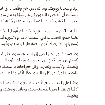
إلهنا وسيدنا ومولانا، وما كان من خيرٍ وفَّقْتَنا له في 
فنسألك أن تُخَلِّص ذلك مِن كل ما يُشابَهُ به من سوءٍ أ
وتبارك لنا فيه وتدَّخره لنا عندك، وتضاعفه وتُنَمِّيَه أبدا
يا الله، ما كان مِنا من حسنةٍ إلا وأنت المُوفِّق لها
علينا جميع الحسنات التي أعطيتنا إياها، ولا تُسيء أدب
يُشوبها بِما لا ترضاه، أتمِم النعمة علينا يا منعم، وأتمِم ا
وما قسمتَ مِن أول الشهر إلى ليلتنا هذه، وما تَقسِمُ 
تَقسِمُ من بعد لأحدٍ من محبوبيك من أهل أرضك و
ولُطفك، وتأييدك ونصرك، وكل خيرٍ أحاط به علمك، فإننا ن
بالنصيب الوافي من كل ذلك، والحظّ الأكبر مِمَّا هنالك، 
وقفنا على الباب فافتح الأبواب، وارفع واكشف عنا ا
أذِقنا في بقية أعمارنا لذّة مناجاتك، وحلاوة رحمتك، و
وطَولك.