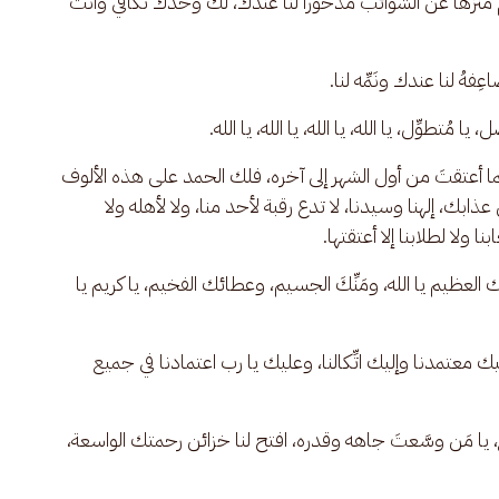
ُنَزَّهاً عن الشوائب مذخوراً لنا عندك، لك وحدك تُكافي وأنت 
ِفهُ لنا عندك ونَمِّه لنا. 
 مُتطوِّل، يا الله، يا الله، يا الله، يا الله.
 كما أعتقتَ من أول الشهر إلى آخره، فلك الحمد على هذه الألوف 
ك، إلهنا وسيدنا، لا تدع رقبة لأحد منا، ولا لأهله ولا 
نا ولا لطلابنا إلا أعتقتها.
ك العظيم يا الله، ومَنِّكَ الجسيم، وعطائك الفخيم، يا كريم يا 
 معتمدنا وإليك اتِّكالنا، وعليك يا رب اعتمادنا في جميع 
يا مَن وسَّعتَ جاهه وقدره، افتح لنا خزائن رحمتك الواسعة، 