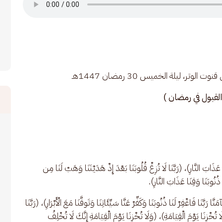
تر، ليلة الخميس 30 رمضان 1447هـ
لقبول في رمضان )
ذَابَ النَّارِ)، (رَبَّنَا لَا تُزِغْ قُلُوبَنَا بَعْدَ إِذْ هَدَيْتَنَا وَهَبْ لَنَا مِن 
ا ذُنُوبَنَا وَقِنَا عَذَابَ النَّارِ).
َا رَبَّنَا فَاغْفِرْ لَنَا ذُنُوبَنَا وَكَفِّرْ عَنَّا سَيِّئَاتِنَا وَتَوفَّنَا مَعَ الْأَبْرَارِ)، (رَبَّنَا 
تُخْزِنَا يَوْمَ الْقِيَامَةِ)، (وَلَا تُخْزِنَا يَوْمَ الْقِيَامَةِ إِنَّكَ لَا تُخْلِفُ 