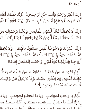
الْمِيعَادَ)
(رَبِّ اغْفِرْ وَارْحَمْ وَأَنتَ خَيْرُ الرَّاحِمِينَ)، (رَبَّنَا ظَلَمْنَا أَنفُسَن
لَّدُنكَ رَحْمَةً وَهَيِّئْ لَنَا مِنْ أَمْرِنَا رَشَدًا)، (رَبَّنَا اغْفِرْ لَنَا ذُنُ
(رَبَّنَا لَا تَجْعَلْنَا فِتْنَةً لِّلْقَوْمِ الظَّالِمِينَ وَنَجِّنَا بِرَحْمَتِكَ مِنَ 
(رَبَّنَا لَا تَجْعَلْنَا فِتْنَةً لِّلَّذِينَ كَفَرُوا وَاغْفِرْ لَنَا رَبَّنَا إِنَّكَ أَن
(رَبَّنَا اغْفِرْ لَنَا وَلِإِخْوَانِنَا الَّذِينَ سَبَقُونَا بِالْإِيمَانِ وَلَا تَجْع
عَنَّا عَذَابَ جَهَنَّمَ) (رَبَّنَا اصْرِفْ عَنَّا عَذَابَ جَهَنَّمَ) (رَبَّنَا ا
أَزْوَاجِنَا وَذُرِّيَّاتِنَا قُرَّةَ أَعْيُنٍ وَاجْعَلْنَا لِلْمُتَّقِينَ إِمَامًا)
اللَّهُمَّ اهْدِنَا فِيمَنْ هَدَيْتَ، وَعَافِنَا فِيمَنْ عَافَيْتَ، وَتَوَلَّنَ
فَإِنَّكَ تَقْضِي وَلَا يُقْضَىٰ عَلَيْكَ، وَإِنَّهُ لَا يَذِلُّ مَنْ وَالَيْتَ، و
قَضَيْتَ، نَسْتَغْفِرُكَ وَنَتُوبُ إِلَيْكَ.
اللَّهُمَّ يا واهبَ المواهبِ، ويا ذا العطاءِ العجائبِ، ويا ذا
إله إلا أنتَ يا جزيلَ المواهبِ، جعلتنا في أُمَّةِ حبيبِكَ مح
آخرِ لياليهِ، فاجعلنا عندكَ من خواصِّ أهليهِ، ومِمَّن ظ