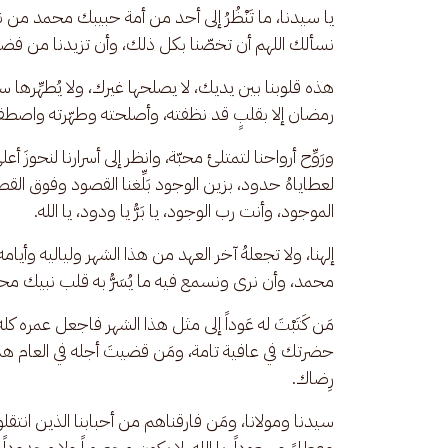
يا سيدنا، ما تَنْظُرُ إلى أحد من أمة حبيبك محمد من نظرة
نسألك اللهم أن تخصّنا بكل ذلك، وأن تزيدنا من فضلك ما 
هذه قلوبنا بين يديك، لا يصلحها غيرك، ولا يُطهِّرها سوا
رمضان إلا بقلبٍ قد نظفته، وأصلحته وطهّرته واصطفيته
ورَوِّح أرواحنا لتمتلئ محبّة، وانظر إلى أسرارنا لنحوزَ أع
لعطاياهُ حدود، بزين الوجود بَلِّغنا القصود وفوق ال
الموجود، وأنت رب الوجود، يا بَرُّ يا ودود، يا الله. 
إلهنا، ولا تجعلهُ آخر العهد من هذا الشهر ولياليه وأيام
محمد، وأن نرى ونسمع فيه ما يُسَرُّ به قلب نبيك محمد ي
مَن كَتَبْتَ له عَوداً إلى مثل هذا الشهر فاجعل عمر
حضرتك في عافية تامة، ومَن قضيتَ أجله في العام ه
رِضاك. 
سيدنا ومولانا، ومَن فارقناهم من أحبابنا الذين انتقلو
وعطاءً وسعوداً، يا الله، لا يكون محصوراً ولا محدوداً، و