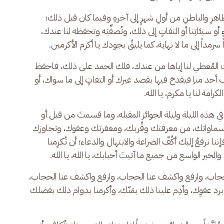
الظاهرِ والباطنِ من أولِ شهرٍ إلى آخرهِ وفيما كان قبل ذلك؛ 
و سيئاتِنا أو التفاتٍ إلى ذلك، وتُصفِّيَه وتحفظه لنا عندك، 
ً سرمداً إلى ما لا نهاية، كما يليقُ بجودك يا أكرم الأكرمين.
، وأنت المُعطي لنا إياها من عندك، فلك الحمد على ذلك، فاحفظ 
 أحد مناِ فيقدحَ فيها بقصد غيرك أو التفاتٍ إلى ما سواك، أو 
لكرامة لنا يا مكرم، يا الله.
في هذه الليلة وليلة الجوائز المقبله، وما قسمتَ من قبل أو 
سماواتك، من معرفتك وقُربك، ومغفرتك وعفوك، وتجاوزك 
رفعُ إليك أكُفّ الضراعة والابتهال والدعاء؛ أن تُكرِمنا 
والخير الواسع من جميع ما آتيتَ أحبابك، يا الله، يا الله.
لحجاب، وارفع واكشف عنا الحجاب، وارفع واكشف عنا الحجاب، 
برد عفوِك، وأدِم علينا ذلك بمَنّك، وأكرمنا بدوام ذلك بفضلك 