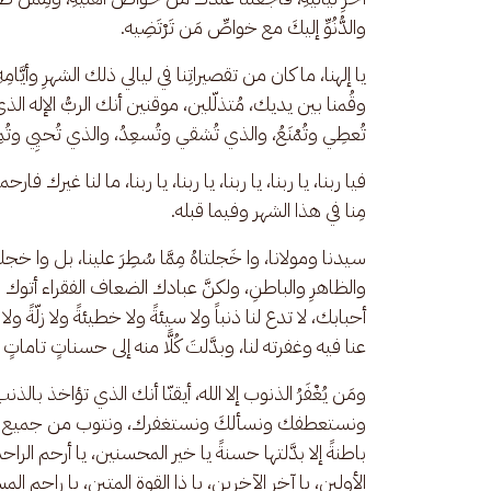
والدُّنُوِّ إليكَ مع خواصِّ مَن تَرْتَضِيه.
يا إلهنا، ما كان من تقصيراتِنا في ليالي ذلك الشهرِ وأيَّام
وقُمنا بين يديك، مُتذلّلين، موقنين أنك الربُّ الإله الذ
تُعطِي وتُمْنَعُ، والذي تُشقي وتُسعِدُ، والذي تُحيِي وتُمِ
فيا ربنا، يا ربنا، يا ربنا، يا ربنا، يا ربنا، ما لنا غيرك 
مِنا في هذا الشهر وفيما قبله. 
سيدنا ومولانا، وا خَجلتاهُ مِمَّا سُطِرَ علينا، بل وا خجلتا
والظاهرِ والباطنِ، ولكنَّ عبادك الضعاف الفقراء أتوك 
أحبابك، لا تدع لنا ذنباً ولا سيئةً ولا خطيئةً ولا زلّةً 
عنا فيه وغفرته لنا، وبدَّلتَ كُلًّا منه إلى حسناتٍ تاماتٍ مُو
ومَن يُغْفَرُ الذنوب إلا الله، أيقنّا أنك الذي تؤاخذ ب
ونستعطفك ونسألكَ ونستغفرك، ونتوب من جميع ما كان منا
باطنةً إلا بدَّلتها حسنةً يا خير المحسنين، يا أرحم الرا
الأولين، يا آخر الآخرين، يا ذا القوة المتين، يا راحم ال