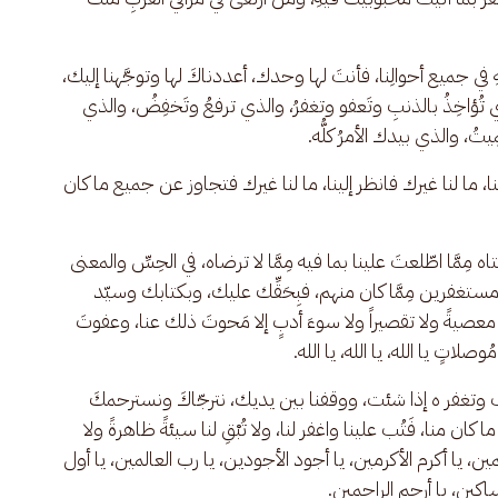
ِهِ في جميع أحوالِنا، فأنتَ لها وحدك، أعددناكَ لها وتوجَّهنا إليك، 
ي تُؤاخِذُ بالذنبِ وتَعفو وتغفرُ، والذي ترفعُ وتَخفِضُ، والذي 
يتُ، والذي بيدك الأمرُ كلُّه.
فارحمنا، ما لنا غيرك فانظر إلينا، ما لنا غيرك فتجاوز عن جميع ما كان 
ه مِمَّا اطّلعتَ علينا بما فيه مِمَّا لا ترضاه، في الحِسِّ والمعنى 
مستغفرين مِمَّا كان منهم، فبِحَقِّك عليك، وبكتابك وسيّد 
ولا معصيةً ولا تقصيراً ولا سوءَ أدبٍ إلا مَحوتَ ذلك عنا، وعفوتَ 
صلاتٍ يا الله، يا الله، يا الله. 
الذنب وتغفر ه إذا شئت، ووقفنا بين يديك، نترجّاكَ ونسترحمكَ 
، فَتُب علينا واغفر لنا، ولا تُبْقِ لنا سيئةً ظاهرةً ولا 
حمين، يا أكرم الأكرمين، يا أجود الأجودين، يا رب العالمين، يا أول 
مساكين، يا أرحم الراحمين.