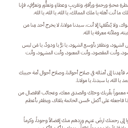
ِ محبةٍ ورحمةٍ ورأفةٍ، وتقريبٍ وعطاءٍ وتعلُّمٍ وتعرُّفٍ، فإنا 
أنت أهله يا ملك الممالك، يا الله، يا الله، يا الله.
ك، ولا يُنظّفها إلا أنت، سيدنا مولانا، لا يخرج أحد مِنا من 
، وملأته معرفة يا الله. 
لى الشهود، ونظفرَ بأوسع الشهود، يا بَرُّ يا ودودُ، يا مَن ليس 
قصود، وأنت المقصود، وأنت المعبود، وأنت المشهود، وأنت 
ه، فأعِدنا إلى أمثاله في صلاح أحوالنا، وصلاح أحوال أمة حبيبك 
ا الله، يا سيدنا، يا مولانا.
ه كله معموراً بقُربك وحبّك والصدق معك، وعجائب الافضال من 
ذا فاجعله على أكمل حُسن الخاتمة يلقاك، ويظفر بأعظم 
ا إلى رحمتك ارضَ عنهم وزِدهم منك إفضالاً وجوداً، وكرماً 
لا قليلاً ولا معدوداً، لائقاً بجودك يا أكرم الأكرمين.