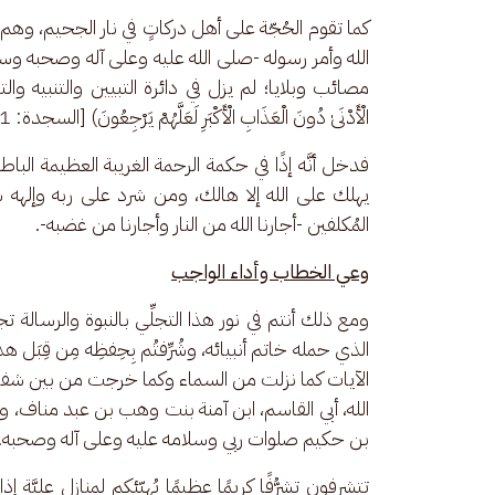
كما تقوم الحُجّة على أهل دركاتٍ في نار الجحيم، وهم ال
الله وأمر رسوله -صلى الله عليه وعلى آله وصحبه وس
مصائب وبلايا؛ لم يزل في دائرة التبيين والتنبيه والتوجيه 
الْأَدْنَىٰ دُونَ الْعَذَابِ الْأَكْبَرِ لَعَلَّهُمْ يَرْجِعُونَ) [السجدة: 21].
فدخل أنَّه إذًا في حكمة الرحمة الغريبة العظيمة الب
يهلك على الله إلا هالك، ومن شرد على ربه وإلهه شُر
المُكلفين -أجارنا الله من النار وأجارنا من غضبه-.
وعي الخطاب وأداء الواجب
ومع ذلك أنتم في نور هذا التجلِّي بالنبوة والرسالة
الذي حمله خاتم أنبيائه، وشُرِّفتُم بِحِفظِه مِن قِبَل ه
الآيات كما نزلت من السماء وكما خرجت من بين شفتي
الله، أبي القاسم، ابن آمنة بنت وهب بن عبد مناف،
بن حكيم صلوات ربي وسلامه عليه وعلى آله وصحبه.
تتشرفون تشرُّفًا كريمًا عظيمًا يُهيّئكم لمنازل عليَّة إ