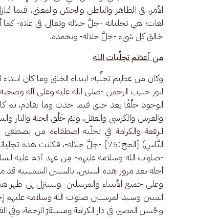
الأمر، في الظاهر والباطن والحسِّ والمعنى، فيما يُن
لغات؛ هي تجلياته -جلَّ جلاله وتعالى في علاه- كما أن
خالق كل شيء -جلَّ جلاله- ونحمده.
من أعظم تجلِّيات الله
وكان من عظيم تجلِّيه؛ ابتداء الخلق وما كان ابتداء ال
لنور حبيب الرحمن -صلى الله عليه وعلى آله وصحبه وسل
الوجود خلْقًا بعد خلق فيما حدث وما تقادم، ثم ك
والعرش والكرسي والعقل، وثمّ خَلْق الجنة والنار وال
الرِفعة والكرامة في تجلّيه اصطفاءه من يصطفي من الملائك
النَّاسِ) [الحج:75] -جلَّ جلاله-، فكانت 
-صلوات الله وسلامه عليهم- مِن عهد آدم عليه الس
أجله بعد مرور هذه السنين، بالسنين الشمسية قد مض
وعلى جميع الأنبياء والمرسلين- وسينزل إلى ظهر هذه ا
النبيين وسيد المرسلين صلوات الله وسلامه عليهم إ
وحُسن المصير، في دار الكرامة ومستقرّ الرحمة، وفي ا