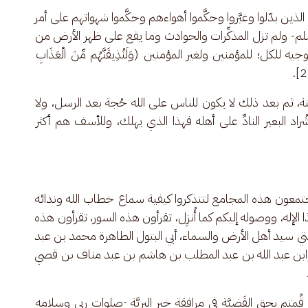
ذين بدّلوا وغيَّروا وحكَّموا أهواءهم وحكَّموا شهواتهم على أمر 
لم- ولم تزل المذكِّرات والحوادث وما يقع على ظهر الأرض من 
للكل؛ للمؤمنين ولغير المؤمنين (وَلَنُذِيقَنَّهُم مِّنَ الْعَذَابِ 
اطنة، ثم بعد ذلك لا يكون للناس على الله حُجة بعد الرسل، ولا 
اد البعير النادِّ على أهله فهذا الذي يهلك، وللأسف هم أكثر 
 تجتمعون هذه المجامع لتتذكروا كيفية سماع خطاب الله وندائه 
ذا الإله، ووصوله إليكم كما أُنزِل، تقرأون هذه السور، تقرأون هذه 
 سيد أهل الأرض والسماء، أبي البتول الطاهرة محمد بن عبد 
 وابن عبد الله بن عبد المطلب بن هاشم بن عبد مناف بن قصي 
ذا قُمتم بحق القَضيَّة في مرافقة خير البريَّة -صلوات ربي وسلامه 