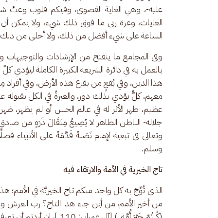
عليه-، وهي الغاية القصوى، وفيكم قلوب وعتْ شيئ
الغايات، وعزة ربي ما فوق ذلك شيء، ولا يمكن أن يَتَح
الساعة على شيء أفضل من ذلك، ولا أحلى من ذلك، و
وفي المجامع ما ينفتح من الإرشادات والتوجيهات وال
بالعمل به في دائرة الشريعة الكبيرة الكاملة ليؤدي كل
هذا الدين، وفي بُقعٍ من بقاع هذه الأرض، وفي أفراد 
معهم، كلٌّ يؤدي بذلك دور، والعبرةُ في الكل بقبوله عند
عظيم، ظهر الأثر له في عالم الحس أو لم يظهر، ظهر سر
جلاله- الباطن الظاهر لا يُضِيعُ مِثقَالَ ذَرَةٍ من صا
وتعالى في تبعية لإمام نَصَبهُ قَدَّمَهُ على الأنبي
وسلم.
تاج الخيرية في الأمة والارتقاء فيه
الذي تُوِّجَ به كل واحد منكم تاج الخيريَّة في الأمم؛ ه
من أخير الأمم، من أين جاء هذا التاج؟ رب العرش و
(كُنتُمْ خَيْرَ أُمَّةٍ..) [آل 