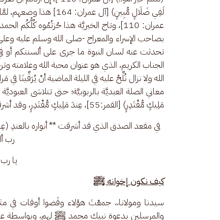
لَفِي ضَلَالٍ مُّبِينٍ) [آل عمرا
عمران: 110]، وتاج الخيريَّة هذا حُزتُمُوه كُل
بصاحب الإسراء والمعراج -صلى الله وسلم عليه وعلى آ
تحدثت عنه لسان النبوة ما جرى على ألسنتكم أو ف
الجناب الكريم، الذي هو عنوان محبة الله وعلامته وتر
الله ولا نزال نُلِّحُ عليه في الليلة الماضية أنْ يُرَقِّينَ
معاني الصلة العبديَّة بالربوبيَّة؛ حتى تتلاشى العبوديَّة في 
مَلِيكٍ مُّقْتَدِرٍ) [القمر:55]، عِندَ مَلِيكٍ مُّقْتَدِرٍ، وقد أشرقت أنوار مقعدِ الصدق بهذه العنديَّة:
في مقعد الصدق الذي قد أشرقت ** أنواره بالعندِ (عِندَ 
رب أل
 يا رب 
كيف نكون إخوانه ﷺ
سيدنا ومولانا،، جمعْتَ هؤلاء وقَضوا أوقات في مثل
والمرسلين بدعوة نبيك محمد ﷺ لهم، وبواسطة عبدك