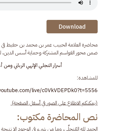
Audio Stream
Download
محاضرة العلامة الحبيب عمر بن محمد بن حفيظ في المج
ضمن محور القواسم المشتركة وحماية أسس الدين، ليلة الإثنين 9 شعبان 5
أسرار التجلي الإلهي الرباني ومن أع
للمشاهدة:
.youtube.com/live/c0VkVDEPDk0?t=5556
(يمكنكم الاطلاع على الصور في أسفل الصفحة) 
نص المحاضرة مكتوب:
الحمد لله المُتجلِّي، وما من شيء في الوجود إلا نتيجة تج