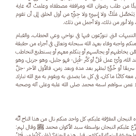
ًا من طلب رضوان الله ومرافقة مصطفاه وعلمتْ أنَّه غاية 
َصَّل مَلَكٌ ولا إِنسِيٌ ولا جِنّيٌ من أول الخلق إلى أن تقوم 
لا أنور من ذلك، ولا أجمل من ذلك.
تنبيهات التي تتوزّعون فيها في نواحي وعي الخطاب، والقيام 
ٌ منكم واجبه وفاء بعهد الله سبحانه وتعالى في أجزاء من حقيقة 
مِمَّن يخاطبهم أو يجالسهم أو يتكلم معهم أو يستطيع التخاطب 
 الله، وأيُ عمل قَلَّ أو كَثُر -قُبِل- فهو جليل، وهو جزيل، وهو 
يعًا أو خُبِّئَ ليظهر بعد مدة وبعد زمن، فالأول الآخر -جلَّ 
دقٍ معه كائنًا ما كان، في كل ما يصدق به ويقوم به مع الله تبارك 
اء فضلًا عمن سواهم اسمه محمد صلى الله عليه وعلى آله وصحبه 
ذه التيجان المفرَّقة عليكم، كل واحد منكم نال من هذا التاج أنَّه 
زَّع عليكم التيجان بواسطة سيد الأكوان محمد ﷺ وقال لهم: 
عمران: 110 ]، إن أردتم أن تعرفوا حقيقة البشريَّة المكلفين قبل هذه البعثة؟ (وَإِن كَانُوا مِن قَبْلُ 