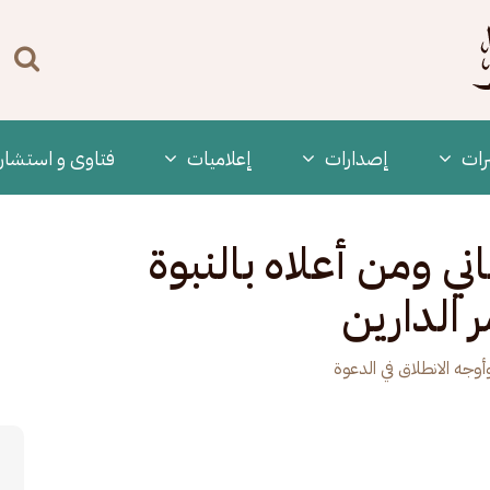
n
enu
رات
‫إصدارات
إعلاميات
فتاوى و استشار
اني ومن أعلاه بالنبوة
 الدارين
جه الانطلاق في الدعوة