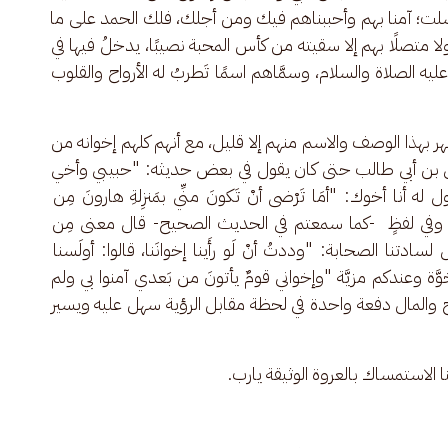
؛ آمنا بهم وأحببناهم فيك ومن أجلك، فلك الحمد على ما 
ًا ولا متصلًا بهم إلا سقيته من كأس المحبة نصيبًا، يدخلُ فيها في 
عليه الصلاة والسلام، وسمَّاهم اسمًا تَطربُ له الأرواح والقلوب 
تهر بهذا الوصف والاسم منهم إلا قليل، مع أنهم كلهم إخوانه من 
لي بن أبي طالب حتى كان يقول في بعض حديثه: "حبيبي وأخي 
ه أنا أخوك: "أمَا تَرْضى أنْ تَكونَ منِّي بمَنزِلةِ هارونَ مِن 
وفي لفظٍ  -كما سمعتم في الحديث الصحيح- قال معنى مِن 
دتنا الصحابة: "وددتُ أنْ لَو رأَينا إخوانَنا، قالوا: أولَسنا 
أخوَّة وعندكم مزيَّة "وإخواني قومٌ يأتونَ من بَعدي آمنوا بي ولم 
ليم الروح والمال دفعة واحدة في لحظة مقابل الرؤية سهل عليه ويسير 
زقنا الاستمساك بالعروة الوثيقة يارب.