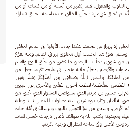
ازل القلوب والعقول، فيما يُظهر من ألْسنة أو من كلمات أو من 
َّه لم يُخلق شيء إلا بتجلّي الخالق عليه باسمه الخالق فتبارك 
خلق إلا بإبراز نور محمد، هكذا جاءنا، الأولية في العالم الخلقي 
م- فَنورُ هذا الحبيب أول مخلوق برز في العالم، ومنه تفرَّع 
ان من شؤون تجلّيات الرحمن ما قضى من خلْق اللوح والقلم 
سماوات والأرضين -جلَّ جلاله وتعالى في علاه-، ثمَّ ما جعل من 
ة والناس (اللَّهُ يَصْطَفِي مِنَ الْمَلَائِكَةِ رُسُلًا وَمِنَ 
هذه تجلياته العُظمى المقُتضية لعظيم أحوال العُقْبى والأخرى إبراز النبيين 
لام إلى عيسى بن مريم الذي سيواصل المشوار الذي خُلق من 
ى له ألفان وثلاث وعشرين سنة -صلوات الله على نبينا وعليه 
لأرض، وسيبرز من سرِّ التجلّي بالنبوة والرسالة في أمَّة خاتم 
حياء وتجديد؛ يكتب الله به طوائف لأعالي درجات حُسن المآب 
لفردوس الأعلى وفي ساحة النظر إلى وجهه الكريم.