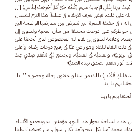
ن: 164] هذا وضعهم، لمَّا بُعِثْ وإذا بِثُلَلِ الإجابة منهم (كُنتُمْ خَيْرَ أُمَّةٍ أُخْرِجَتْ لِلنَّاسِ) [آل 
ُّكُم الحمد لله على ذلك، فبقي شرف الارتقاء في عظمةَ هذا التاج للاتصال 
له-؛ في حقيقة النصرة التي مَعرض مِن معارضها الواضحة التي 
ي خواطركم على درجات مختلفة من شأن المحبة والشوق إلى 
جمته، وعلامة الشوق إلى لقاء الله المخصوص الذي ألحَحنَا على 
ا في مَراقي ذلك اللقاء لنلقاه وهو راضٍ عنّا في رفيع درجات رضاه، وأعلى 
الربوبيَّة، والعبديِّة في العنديَّة، ونجتمع (فِي مَقْعَدِ صِدْقٍ عِندَ 
مَلِيكٍ مُّقْتَدِرٍ) يا لك من سنا والمتقون رجاله وحضوره **  يا 
حقنا بهم يا ربنا
ألحقنا بهم يا ربنا
 هذه الساحة بجوار هذا النبيّ، مؤمنين به وبجميع الأنبياء 
 محمد آمنا بكل نبيّ وآمنا بكل رسول، من قصصْتَ علينا 