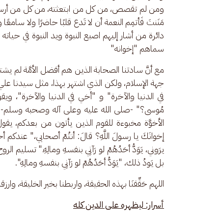
ومن لم تقصص، من كل من ابتعثته، من كل من أرسلت
مَنَنتَ فَأتمِم النعمة أن لا تَدع قلبًا حاضرًا ولا سامع
دائرة من أشار إليهم اصبع النبوة ويد النبوة في حياته 
سماهم "إخوانه" 
مع أنَّ سادتنا الصحابة الذين هم أفضل الأمَّة لم يش
جهة الإسلام، ولكن الذي اشتهر بهذا، مثل سيدنا ع
في الدنيا والآخرة" و "أخي في الدنيا والآخرة"، ويقول ل
مُوسى؟" -صلى الله عليه وعلى آله وصحبه وسلم- 
الأخوَّة مخبوءة للقوم الذين يأتون من بعدكم، يقول لسا
إخوانَكَ يا رسولَ اللَّهِ؟ قالَ: أنتُمْ أصحابي،" عندكم 
يرَوني، يَوَدُّ أحَدُهُمْ لو رَآنِي بنفسهِ ومالِهِ." تس
بل يَودُ ذلك، "يَوَدُّ أحَدُهُمْ لو رَآنِي بنفسهِ ومالِهِ".
اللهم حَقِّقنَا بهذه الحقيقة، واربطنا بخير الخليقة، وار
أسرار: ليظهره على الدين كله