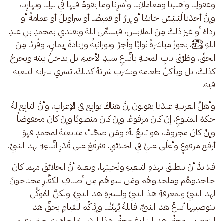
وعقولِنا وأهلينا ومعاملاتِنا وأُسَرِنا وما يقومُ فيها في ليلِنا ونهارِنا، 
وإنَّ أحدَنا لَيَلبَسُ خاتمًا أو إزارًا أو قميصًا أو سراويلَ أو عمامةً أو 
رداءً أو غيرَ ذلكَ مِنَ الملابس، فيسمِّي اللهَ ويقتدي بمحمدِ بنِ عبدِ 
اللهِ ﷺ، يحوزُ مباشرةً ثوابًا وأجرًا ونورانيةً وزيادةَ إيمانٍ، وقُربًا مِنَ 
الحقِّ، وطَرْقَ بابِ المحبةِ باتِّباعِ سيدِ الأحبةِ، بل يدخلُ بيته ويخرجُ 
كذلكَ، بل ويأكلُ طعامه ويشرب شرابَهُ كذلكَ، تسري سراية التبعية 
فيه.
وأهلُ العربيةِ عندَنا يقولونَ إنَّ هناكَ توابِع في الإعرابِ، وأنَّ التابِع لهُ 
حكمُ المتبوعِ، إنْ كانَ مرفوعًا وإنْ كانَ منصوبًا وإنْ كانَ مخفوضاً 
وإنْ كانَ مجزومًا، هو تابعٌ لهُ؛ ومَن صحَّتْ متابعتهُ لمحمدٍ فهوَ 
أرفع مرفوعٍ وأعلَى عليٍّ في الخلائقِ، فيُرفَعُ على قَدْرِ اتِّباعِهِ لهذا النبيِّ. 
فلا بدَّ أنْ ننطلقَ بهذهِ التبعيةِ ونُحييَها، ونعلمَ أنَّ الخلائقَ مهما كانَ 
جاحدوهُم وملحدوهُم ومَن سواهُم مِن أصنافِ الكفَّارِ محتاجونَ 
لهذا النبيِّ ولمعرفةِ هذا النبيِّ ولسيرةِ هذا النبيِّ، ولكنَّ المُوكَّل 
بتوصيلِها أتباعُ هذا النبيِّ، فاللهُ يُهيِّئُنا وإيَّاكُم للقيامِ بحقِّ هذا 
التوصيلِ وحقِّ هذا التبليغِ وحقِّ هذا النشرِ لِمَا جاءَ بهِ، حتى نفيَ 