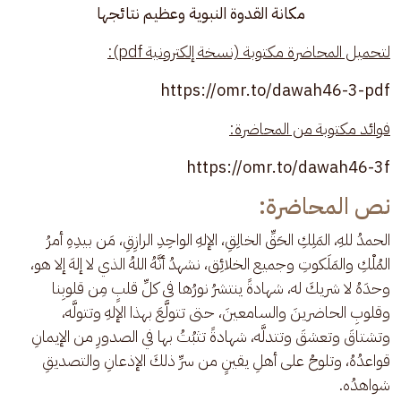
مكانة القدوة النبوية وعظيم نتائجها
لتحميل المحاضرة مكتوبة (نسخة إلكترونية pdf):
https://omr.to/dawah46-3-pdf
فوائد مكتوبة من المحاضرة:
https://omr.to/dawah46-3f
نص المحاضرة:
الحمدُ للهِ، المَلِكِ الحَقِّ الخالِقِ، الإلهِ الواحِدِ الرازِقِ، مَن بيدِهِ أمرُ 
المُلْكِ والمَلَكوتِ وجميع الخلائِق، نشهدُ أنَّهُ اللهُ الذي لا إلهَ إلا هو، 
وحدَهُ لا شريكَ له، شهادةً ينتشرُ نورُها في كلِّ قلبٍ مِن قلوبِنا 
وقلوبِ الحاضرينَ والسامعينَ، حتى تتولَّعَ بهذا الإلهِ وتتولَّه، 
وتشتاقَ وتعشقَ وتتدلَّه، شهادةً تثبُتُ بها في الصدورِ من الإيمانِ 
قواعدُهُ، وتلوحُ على أهلِ يقينٍ من سرِّ ذلكَ الإذعانِ والتصديقِ 
شواهدُه.