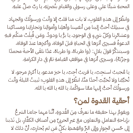
المحبةِ شيئًا علي وعلى رسولي والقيامِ بنُصرتِهِ، يا ربِّ صلِّ عليهِ. 
وانظُرْ إلى هذهِ القلوبِ، لا بات منا قلبٌ إلا وأنتَ ورسولُكَ والجهاد 
في سبيلِكَ أحبُّ إلينا مِن أنفسِنا وأهلِنا وأموالِنا وتجاراتِنا ومساكنِنا 
وعشائرِنا وكلّ شيءٍ في الوجودِ، يا برُّ يا ودودُ. ومَن قُبِلَتْ منكُم فيهِ 
الدعوةُ فسيرَى أثرَها في الحياةِ قبلَ الوفاة، وأكبرَها عندَ الوفاة، 
وسيتذكَّرُ قولَ بلالٍ: (وا طرباهْ، وا طرباهْ، غدًا نلقَى الأحبةَ محمدًا 
وحِزْبَهْ)، وسيرَى أثرَها في مواقفِ القيامةِ ثمَّ في دارِ الكرامةِ.
يا مُجيبُ استجِبْ، يا قريبُ أجِبْ، يا خيرَ مدعو، يا أكرمَ مرجو، لا 
تُخيِّبْنا ولا تُخيِّبْ أحدًا منَّا، انظُرْ إلى هذهِ القلوبِ؛ تَبيتُ الليلةَ وأنتَ 
ورسولُكَ أحبُّ إليها ممَّا سواكُما، يا الله يا الله يا الله.
أحقية القدوة لمن؟
ويقومُ بهذا حقيقة ما نعرفُ مِنَ القُدوةِ، أنَّنا مهما جاءَنا الشرعُ 
بإباحةِ التعاملِ والتعاون معَ غيرِ الحربيِّ مِن أصنافِ الكفَّارِ، بل نَدَبنا 
إلى حُسنِ الجِوارِ وإلى البرِّ والقِسْطِ بكلِّ مَن لم يُحارِبْ، أنَّ ذلكَ لا 