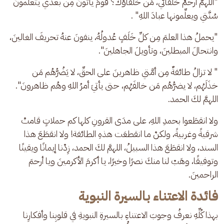
"اللهمَّ ارحمْ خلفائي، مَن خلفاؤكَ؟ قومٌ يأتونَ مِن بعدي يتعلَّمونَ 
سُنَّتي ويعلِّمونها عبادَ اللهِ" . 
"يحملُ هذا العلمَ مِن كلِّ خَلَفٍ عُدولُهُ، ينفونَ عنهُ تحريفَ الغالينَ، 
وانتحالَ المبطلينَ، وتأويلَ الجاهلينَ".
" لا تزالُ طائفةٌ مِن أمَّتي ظاهرينَ على الحقِّ، لا يَضُرُّهُم مَن 
خذَلَهُم، لا يضرُّهُم مَن خالفَهُم، حتى يأتيَ أمرُ اللهِ وهُم ظاهرونَ". 
اللهمَّ لكَ الحمد. 
ولا انقطَعوا بحمدِ اللهِ، على مدَى القرونِ كلها كم حملاتٍ قامتْ 
شرقيةً وغربيةً، ولكنْ ما انقطعَت هذهِ الطائفة! ولا انقطَعَ هذا 
السند، ولا انقطَعَ هذا السبيلُ، اللهمَّ لكَ الحمد، زِدْنا إيمانًا ويقينًا 
وتوفيقًا، وهَبْ لنا منكَ نصرًا وخيرًا، يا أكرمَ الأكرمينَ ويا أرحمَ 
الراحمينَ. 
فائدة الاعتناء بالسيرة النبوية
بهذا كُلِّهِ نعرفُ وجوبَ الاعتناءِ بالسيرةِ النبويةِ في قلوبِنا وأفكارِنا 