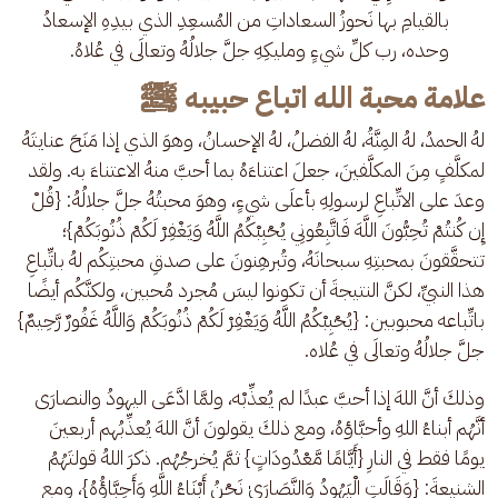
بالقيامِ بها نَحوزُ السعاداتِ من المُسعِدِ الذي بيدِهِ الإسعادُ 
وحده، رب كلِّ شيءٍ ومليكِهِ جلَّ جلالُهُ وتعالَى في عُلاهُ.
علامة محبة الله اتباع حبيبه ﷺ
لهُ الحمدُ، لهُ المِنَّةُ، لهُ الفضلُ، لهُ الإحسانُ، وهوَ الذي إذا مَنَحَ عنايتَهُ 
لمكلَّفٍ مِنَ المكلَّفينَ، جعلَ اعتناءَهُ بما أحبَّ منهُ الاعتناءَ به. ولقد 
وعدَ على الاتِّباعِ لرسولِهِ بأعلَى شيءٍ، وهوَ محبتُهُ جلَّ جلالُهُ: {قُلْ 
إِن كُنتُمْ تُحِبُّونَ اللَّهَ فَاتَّبِعُونِي يُحْبِبْكُمُ اللَّهُ وَيَغْفِرْ لَكُمْ ذُنُوبَكُمْ}؛ 
تتحقَّقونَ بمحبتِهِ سبحانَهُ، وتُبرهِنونَ على صدقِ محبتِكُم لهُ باتِّباعِ 
هذا النبيِّ، لكنَّ النتيجةَ أن تكونوا ليسَ مُجرد مُحبين، ولكنَّكُم أيضًا 
باتِّباعه محبوبين: {يُحْبِبْكُمُ اللَّهُ وَيَغْفِرْ لَكُمْ ذُنُوبَكُمْ وَاللَّهُ غَفُورٌ رَّحِيمٌ} 
جلَّ جلالُهُ وتعالَى في عُلاه.
وذلكَ أنَّ اللهَ إذا أحبَّ عبدًا لم يُعذِّبْه، ولمَّا ادَّعَى اليهودُ والنصارَى 
أنَّهُم أبناءُ اللهِ وأحبَّاؤهُ، ومع ذلكَ يقولونَ أنَّ اللهَ يُعذِّبُهم أربعينَ 
يومًا فقط في النارِ {أَيَّامًا مَّعْدُودَاتٍ} ثمَّ يُخرجُهُم. ذكرَ اللهُ قولتَهُمُ 
الشنيعةَ: {وَقَالَتِ الْيَهُودُ وَالنَّصَارَىٰ نَحْنُ أَبْنَاءُ اللَّهِ وَأَحِبَّاؤُهُ}، ومع 