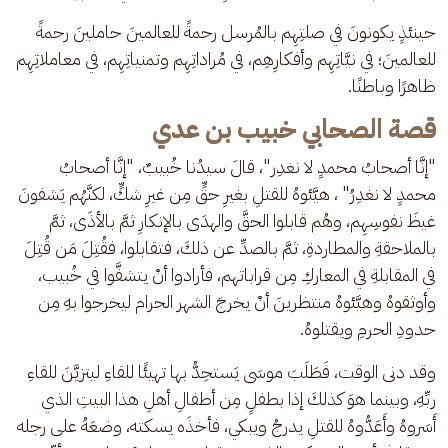
حينئذٍ يكونونَ في صلتِهِم بالمُرسل رحمةً للعالمينَ حاملينَ رحمةً 
للعالمينَ؛ في نيَّاتِهِم وأفكارِهِم، في مُراداتِهِم وتمنياتِهِم، في معاملاتِهِم 
ظاهرًا وباطنًا. 
قصة الصحابي خبيب بن عدي
"إنَّا أصحابُ محمدٍ لا نغدِر"، قالَ سيدُنا خُبيبٌ، "إنَّا أصحابُ 
محمدٍ لا نغدِرُ" ، هيَّئوهُ للقتلِ بغيرِ حقٍّ مِن غيرِ شكٍّ، لكنَّهُم يَشفونَ 
غيظَ نفوسِهِم، وهُم قابلوا الحقَّ والهدَى بالإنكارِ ثمَّ بالأذَى، ثمَّ 
بالملاحقةِ والمطاردةِ، ثمَّ بالصدِّ عن ذلكَ، فتقابلوا، فقُتِلَ مَن قُتِلَ 
في المقابلةِ في المعاركِ مِن قراباتهم، فأرادوا أنْ يتشفَّوا في خُبيب، 
وأوثقوهُ وهيَّئوهُ منتظرينَ أنْ يخرجَ الشهر الحرام ليخرجوا بهِ مِن 
حدودِ الحرمِ ويقتلوهُ.
وقد دنى الوقت، فَطَلَبَ موسَى يَستحِدُّ بها تهيئًا للقاءِ ليتزيَّنَ للقاءِ 
ربِّهِ، وبينما هوَ كذلكَ إذا بطفلٍ مِن أطفالِ أهلِ هذا البيتِ الذي 
أَسَروهُ وأَعَدُّوهُ للقتلِ يدرجُ ويبكي، فأخذَه يسكته، وضعَهُ على رجله 