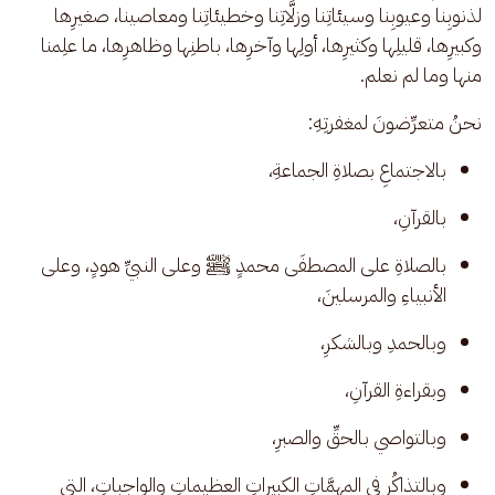
لذنوبِنا وعيوبِنا وسيئاتِنا وزلَّاتِنا وخطيئاتِنا ومعاصينا، صغيرِها 
وكبيرِها، قليلِها وكثيرِها، أولِها وآخرِها، باطنِها وظاهرِها، ما علِمنا 
منها وما لم نعلم.
نحنُ متعرِّضونَ لمغفرتِهِ: 
بالاجتماعِ بصلاةِ الجماعةِ، 
بالقرآنِ، 
بالصلاةِ على المصطفَى محمدٍ ﷺ وعلى النبيِّ هودٍ، وعلى 
الأنبياءِ والمرسلينَ، 
وبالحمدِ وبالشكرِ، 
وبقراءةِ القرآنِ، 
وبالتواصي بالحقِّ والصبرِ، 
وبالتذاكُرِ في المهمَّاتِ الكبيراتِ العظيماتِ والواجباتِ، التي 