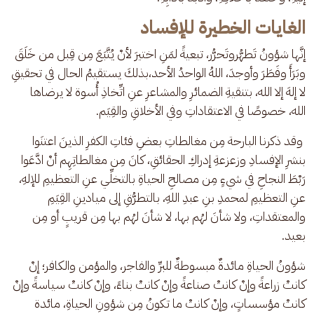
الغايات الخطيرة للإفساد
إنَّها شؤونُ تَطهُّروتَحرُّر، تبعيةً لمَنِ اختيرَ لأنْ يُتَّبَعَ مِن قِبل من خَلَقَ 
وبَرَأَ وفَطَرَ وأوجدَ، اللهُ الواحدُ الأحد،بذلكَ يستقيمُ الحال في تحقيقِ 
لا إلهَ إلا الله، بتنقيةِ الضمائرِ والمشاعرِ عنِ اتِّخاذِ أُسوة لا يرضاها 
الله، خصوصًا في الاعتقاداتِ وفي الأخلاقِ والقِيَم.
 وقد ذكرنا البارحة مِن مغالطاتِ بعضِ فئاتِ الكفرِ الذينَ اعتنَوا 
بنشرِ الإفسادِ وزعزعةِ إدراكِ الحقائقِ، كانَ مِن مغالطاتِهِم أنْ ادَّعَوا 
رَبْطَ النجاحِ في شيءٍ مِن مصالحِ الحياةِ بالتخلِّي عنِ التعظيمِ للإلهِ، 
عنِ التعظيمِ لمحمدِ بنِ عبدِ اللهِ، بالتطرُّقِ إلى ميادينِ القِيَمِ 
والمعتقداتِ، ولا شأنَ لهُم بها، لا شأنَ لهُم بها مِن قريبٍ أو مِن 
بعيد.
شؤونُ الحياةِ مائدةٌ مبسوطةٌ للبرِّ والفاجر، والمؤمن والكافر؛ إنْ 
كانتْ زراعةً وإنْ كانتْ صناعةً وإنْ كانتْ بناءً، وإنْ كانتْ سياسةً وإنْ 
كانتْ مؤسساتٍ، وإنْ كانتْ ما تكونُ مِن شؤونِ الحياةِ، مائدة 