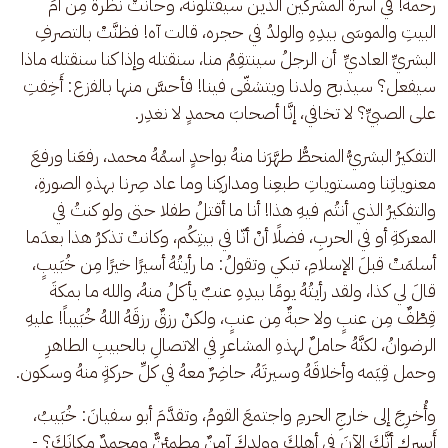
رحمة! في أسرة المشركين الذين سيقتلونه، وحانتْ نظرة مِن أمِّ 
البيتِ والموسَى بيدِهِ والولدُ في حجره، قالت آه! فظنَّتْ بالتصرفِ 
البشريِّ العاديِّ  أن الرجلُ سينتقِمُ منا، سنقتله وإذا كنا سنقتله ماذا 
سيفعل؟ سيذبح ولدنا ويتشفّى فينا! فأحسَّ منها بالفزع: أَخِفتِ 
على الصبيِّ؟ لا تخافي، إنَّا أصحابَ محمدٍ لا نغدِر.
التفكيرُ البشريُّ المنحطُّ طهَّرَنا منهُ بواحدٍ اسمُهُ محمد، رفعَنا ورفعَ 
معنوياتِنا ومستوياتِ طبعِنا ومداركِنا وما عاد صِرنا بهذهِ الصورةِ، 
والتفكيرُ الذي أنتُم فيهِ هذا! أنا ما أقتلُ طفلا حتى ولو كنتُ في 
المعركةِ أو في الحربِ، فضلًا أنْ أنّا في بيتِكُم، وكانتْ تذكرُ هذا بعدَما 
أسلمَتْ قبلَ الإسلامِ، تبكي وتقولُ: ما رأيتُهُ أسيرًا خيرًا مِن خُبَيبٍ، 
قالَ لي كذا، ولقد رأيتُهُ يومًا بيدِهِ عنبٌ يأكلُ منهُ، والله ما بمكةَ 
قِطْفٌ مِن عنبٍ ولا حبةٌ مِن عنبٍ، ولكنْ رزقٌ رزقَهُ اللهُ خُبَيباً! عليهِ 
الرضوانُ، لكنَّهُ حاملٌ لهذهِ المشاعرِ في الاتصالِ بالحبيبِ الطاهرِ 
وحمل قِيَمه وأخلاقَهُ وسيرتَهُ، حاضِرٌ معهُ في كلِّ حركةٍ منهُ وسكون.
وأُخرِجَ إلى خارجِ الحرمِ واجتمعَ القومُ، وتقدَّمَ أبو سفيانَ: خُبَيبُ، 
أَيسرك أنَّكَ الآنَ في أهلِكَ وولدِكَ آمِنٌ مطمئنٌّ ومحمدٌ مكانَكَ؟ - 