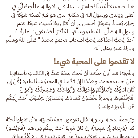
هنا نضعه نقتلُهُ بدلَكَ- اهتز سيدنا، قال: لا واللهِ، ما أُحِبُّ أنِّي في 
أهلي وولدي ورسولُ الله في مكانه الذي هو فيهِ تُصيبُه شوكةٌ في 
رجلِهِ، يُشاكُ بشوكةٍ، أحسن لي أن أُقتَل ولا تُصيبُ شوكة قدم 
رسولِ اللهِ صَلَّى اللهُ عليهِ وسَلَّمَ، اللهُ أكبَرُ! أخذ يقول: "ما رأيتُ 
أحدًا يُحبُّ أحدًا كما يُحبُّ أصحاب محمدٍ محمدًا" صَلَّى اللهُ وسَلَّمَ 
وباركَ عليهِ وعلى آله.
لا تقدموا على المحبة شيء!
ولنُحِبّه! فما أَذِنَ خلّاقنا أنْ نُحبَّ بعدَهُ شيئًا في الكائناتِ بأصنافِها 
مثلَ حبيبِه محمد، وهدَّدَنا إنْ قدَّمنا في المحبةِ شيئًا عليهِ: {قُلْ إِن 
كَانَ آبَاؤُكُمْ وَأَبْنَاؤُكُمْ وَإِخْوَانُكُمْ وَأَزْوَاجُكُمْ وَعَشِيرَتُكُمْ وَأَمْوَالٌ 
اقْتَرَفْتُمُوهَا وَتِجَارَةٌ تَخْشَوْنَ كَسَادَهَا وَمَسَاكِنُ تَرْضَوْنَهَا أَحَبَّ إِلَيْكُم 
مِّنَ اللَّهِ وَرَسُولِه.. }.
وترجمةُ المحبةِ لرسولِهِ: قال تقومون معهُ بنُصرتِهِ، لا أن تقولوا نُحبُّهُ 
كذا (وَجِهَادٍ فِي سَبِيلِه)، إنْ كانَ شيءٌ أحبَّ إليكُم مِن هذا (فَتَرَبَّصُوا) 
تربصوا! تهديد مِن قَويٍّ، تهديدٌ مِن قوي قديرٍ؛ قال لا تُقَدِّموا في 