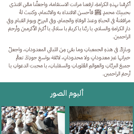
أكرِمْنا بهذهِ الكرامةِ، ارفعنا مراتبَ الاستقامة، واجعلْنا ممَّن اقتدَى 
بحبيبِكَ محمدٍ ﷺ فأحسنَ الاقتداءَ به والائتمام، وكتبتَ لهُ 
مرافقتهُ في الحياةِ وعندَ الوفاةِ والحِمامِ، وفي البرزخِ ويومَ القيامِ وفي 
دارِ الكرامةِ والسلامِ، يا ربَّنا يا كريمُ يا سلامُ، يا أكرمَ الأكرمينَ وأرحمَ 
الراحمينَ.
وبارِكْ في هذهِ الجمعياتِ وما بقيَ مِنَ الليالي المعدوداتِ، واجعلْ 
خيراتها غيرَ معدوداتٍ ولا محدوداتٍ، لائقة بواسعِ جودِكَ تعمُّ 
جميعَ البريَّاتِ والعوالمِ العُلوياتِ والسفلياتِ، يا مجيبَ الدعواتِ يا 
أرحمَ الراحمين.
ألبوم الصور