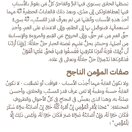
بَسَطَها الخلاق يستوي فيها البرُّ والفاجرُ، كلُّ مَن يقومُ بالأسبابِ 
فيها يُعطاهاولكن إلى مدًى، وبعدَ ذلكَ فالغاياتُ الخطيرةُ أنَّهُ مهما 
أخذَ هذهِ الأسبابَ وأتقنَها مَن لم يعرِفْ قدرَ المُسبِّبِ، أنَّهُ يسيءُ 
استعمالَها، فيتوصَّل بها إلى الظلمِ، وإلى الاعتداءِ على الغيرِ، وأخذِ 
حقِّ الغيرِ مِن غيرِ حقٍّ، وإلى الخروجِ عنِ القِيمِ والمروءةِ والإنسانيةِ 
مِن أصلِها، وحينئذٍ يحلُّ عليهِم غَضبَة الجبار جلَّ جلالُهُ: {وَإِذَا أَرَدْنَا 
أَن نُّهْلِكَ قَرْيَةً أَمَرْنَا مُتْرَفِيهَا فَفَسَقُوا فِيهَا فَحَقَّ عَلَيْهَا الْقَوْلُ 
فَدَمَّرْنَاهَا تَدْمِيرًا} جلَّ جلالُهُ وتعالى في علاه.
صفات المؤمن الناجح
ولا تكونُ الغايةُ مهما أُخِذَت الأسباب - فوافَت أو تَصَعَّبَت - لا تكونُ 
الغايةُ حسنةً وطيبةً إلا لمَن عرفَ قدرَ المسبِّبِ والخلاق، وأحسنَ 
صِلتَهُ به، وهذا الذي يعيشُ في النجاحِ في كلِّ الأحوالِ والظروفِ 
المختلفةِ: "عَجَبًا لِأَمْرِ الْمُؤْمِنِ إِنَّ أَمْرَهُ كُلَّهُ خَيْرٌ، إِنْ أَصَابَتْهُ سَرَّاءُ شَكَرَ 
فَكَانَ خَيْرًا لَهُ، وَإِنْ أَصَابَتْهُ ضَرَّاءُ صَبَرَ فَكَانَ خَيْرًا لَهُ، وَلَيْسَ ذَلِكَ إِلَّا 
لِلْمُؤْمِنِ" ؛