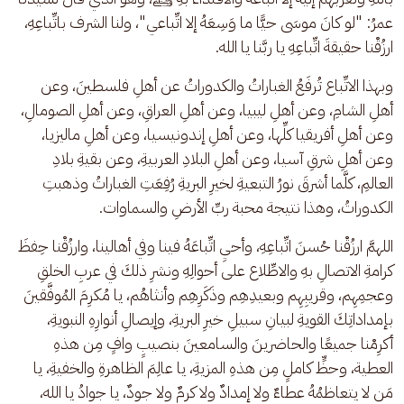
عمرُ: "لو كانَ موسَى حيًّا ما وَسِعَهُ إلا اتِّباعي"، ولنا الشرف باتِّباعِهِ، 
ارزُقْنا حقيقةَ اتِّباعِهِ يا ربَّنا يا الله. 
وبهذا الاتِّباع تُرفَعُ الغباراتُ والكدوراتُ عن أهلِ فلسطينَ، وعن 
أهلِ الشامِ، وعن أهلِ ليبيا، وعن أهلِ العراقِ، وعن أهلِ الصومالِ، 
وعن أهلِ أفريقيا كلِّها، وعن أهلِ إندونيسيا، وعن أهلِ ماليزيا، 
وعن أهلِ شرقِ آسيا، وعن أهلِ البلادِ العربيةِ، وعن بقيةِ بلادِ 
العالمِ، كلَّما أشرقَ نورُ التبعيةِ لخيرِ البريةِ رُفِعَتِ الغباراتُ وذهبتِ 
الكدوراتُ، وهذا نتيجة محبة ربِّ الأرضِ والسماوات. 
اللهمَّ ارزُقْنا حُسنَ اتِّباعِهِ، وأحيِ اتِّباعَهُ فينا وفي أهالينا، وارزُقْنا حِفظَ 
كرامةِ الاتصالِ بهِ والاطِّلاع على أحوالِهِ ونشرِ ذلكَ في عربِ الخلقِ 
وعجمِهِم، وقريبِهِم وبعيدِهِم وذَكَرِهِم وأنثاهُم، يا مُكرِمَ المُوفَّقينَ 
بإمداداتِكَ القويةِ لبيانِ سبيلِ خيرِ البريةِ، وإيصالِ أنوارِهِ النبويةِ، 
أكرِمْنا جميعًا والحاضرينَ والسامعينَ بنصيبٍ وافٍ مِن هذهِ 
العطية، وحظٍّ كاملٍ مِن هذهِ المزيةِ، يا عالِمَ الظاهرةِ والخفيةِ، يا 
مَن لا يتعاظمُهُ عطاءٌ ولا إمدادٌ ولا كرمٌ ولا جودٌ، يا جوادُ يا الله، 