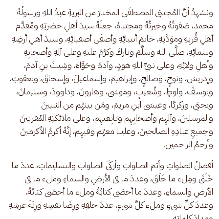
ونشهدُ أنَّ المُجتبَى المصطفَى المختارَ من البريةِ عبدُ اللهِ ورسولُهُ 
محمد، صَفوتُهُ وخيرتُهُ ومجتباهُ، جعلَهُ سيدَ أهلِ حضرتِهِ ومُقدَّم 
أهلِ قُربِهِ وموَدَّتِهِ، خاتمَ أنبيائِهِ وأصفَى أصفيائِهِ، وسيدَ أهلِ أرضِهِ 
وسمائِهِ، صلَّى الله وسلَّمَ وباركَ وكرَّمَ عليهِ وعلى آلِهِ وأصحابِهِ 
وأهلِ ولائِهِ، وعلى نبيِّ اللهِ هودٍ، وآدمَ وحَوَّاءَ، وشِيثَ بنِ آدمَ، 
وإدريسَ، ونوحٍ، وصالحٍ، وإبراهيمَ، وإسماعيلَ، وإسحاقَ، ويعقوبَ، 
ويوسفَ، ولوطٍ، وشُعيبٍ، وموسَى، وهارونَ، وداوودَ، وسليمانَ، 
ويحيَى، وزكريَّا، وعيسَى ابنِ مريمَ، ومَن بينهُم من النبيينَ 
والمرسلينَ، وآلهِم وأصحابِهِم وتابِعيهِم، وعلى ملائكتِهِ المُقربينَ 
وجميعِ عبادِهِ الصالحينَ، وعلينا معهُم وفيهِم، إنَّهُ أكرمُ الأكرمينَ 
وأرحمُ الراحمين. 
أفضلُ الصلواتِ وأتم الصلواتِ وأزكَى الصلواتِ والتسليماتِ، عددَ ما 
خَلَقَ ومِلء ما خَلَقَ، وعددَ ما في الأرضِ والسماءِ وملء ما في 
الأرضِ والسماءِ، وعددَ ما أحصَى كتابُهُ وملء ما أحصَى كتابُهُ، 
وعددَ كلِّ شيءٍ وملء كلَّ شيءٍ، عددَ خلقِهِ ورِضَا نفسِهِ وزِنَةَ عرشِهِ 
ومِدادَ كلماتِهِ.