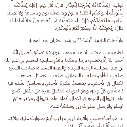
قولهم: {يُعَذِّبُنَا ثُمَّ يُخْرِجُنَا لِلْجَنَّةِ}، قالَ: قُل لهُم: {فَلِمَ يُعَذِّبُكُم 
بِذُنُوبِكُم}، لو كنتُم أحبَّاءهُ لا يومَ ولا نصفَ يومٍ ولا ساعةَ ولا نصفَ 
ساعةٍَ.. ما يُعذِّبُكُم، فإنَّ اللهَ لا يُعذِّبُ مَن أحبَّ جلَّ جلالُهُ، لذلكَ 
قالَ: {يُحْبِبْكُمُ اللَّهُ وَيَغْفِرْ لَكُمْ ذُنُوبَكُمْ}. 
وآيةُ حُبِّ اللهِ مِنا اتِّباعهُ ** بهِ وَعَدَ الغفرانَ بعدَ المحبةِ
العلامة على محبّتنا لهُ: متابعة هذا النبيِّ، فلا يَصدُق أحد في أنَّهُ 
أحبَّ اللهَ إلَّا بحَسَبِ ورتبةِ ومكانةِ وقَدْرِ متابعتِهِ لمحمدِ بنِ عبدِ اللهِ 
بنِ عبدِ المطلبِ، الرحمةِ المهداةِ والنعمةِ المسداةِ، صاحبِ السيرةِ، 
صاحبِ الخُلُقِ، صاحبِ الشمائلِ، صاحبِ الفضائلِ، صاحبِ 
الكمالِ في الأخلاقِ، واجتمعتْ مكارمُ الأخلاقِ ومحاسنُ الشِّيَم فيهِ 
كاملةً مِن كلِّ وجهٍ، وهوَ الذي لم يَحصُلْ لغيرِهِ مِنَ الكُمّل، كَمَلوا 
ولم ينتَهوا إلى الذروةِ في الكمالِ، كَملوا ولم ينتهوا إلى مرتبةِ خاتمِ 
الإنباءِ والإرسالِ صلواتُ ربي وسلامُهُ عليهِ.
لذا هوَ أحبُّ حبيبٍ وأقربُ قريبٍ، يا رب أدِمْ صلواتِكَ عليهِ، وقرِّبْنا 
إليهِ، وخلِّقْنا بأخلاقِهِ، وأدِّبْنا بآدابِهِ.