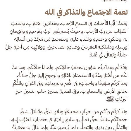
نعمة الاجتماع والتذاكر في الله
وبعدُ: أيُّها الأحبابُ في فسيحِ الرِّحاب، وميادينِ الاقترابِ، والغيثِ 
الصَّبَّاب من ربِّ الأرباب، وحيثُ يُسترضَى الربُّ بتوحيدِهِ والإيمانِ 
به، وشكرِهِ وحمدِهِ والثناءِ عليهِ، وبتمجيدِ مَن مَجَّدَ مِن أنبيائِهِ 
ورسلِهِ وملائكتِهِ المقربينَ وعبادِهِ الصالحينَ، وولائِهِم مِن أجلِهِ جلَّ 
جلالُهُ وتعالَى في عُلاهُ.
وَفَدْتُم وتذاكرتُم شؤونَ عظمةِ خالقِكم، ولماذا خلقَكُم، وما مَدَّ 
لكُم من أُهْبَةِ وعُدَّةِ الاستعدادِ للقائِهِ والرجوعِ إليهِ جلَّ جلالُهُ، 
وتذاكرتُم شؤونًا وواجباتٍ؛ في الأُسَرِ والتربياتِ، وفي القرآنِ والذِّكْرِ 
لخالقِ الأرضِ والسماواتِ، وفي العنايةِ بسيرةِ خاتمِ النبيينَ خيرِ 
البريَّاتِ ﷺ.
وتذاكرتُم وأنتُم مِن جهاتٍ مختلفةٍ وبلادٍ شتَّى وقبائلَ شتَّى، 
جمعتْكُم عنايةُ الحقِّ تعالَى وسابق إرادتِهِ في حضراتِ التقرُّبِ إليهِ، 
والتذلُّلِ بينَ يديهِ، والتطلُّب لما يُرضيهِ عنَّا، ولِما ننالُ به مغفرتَهُ 