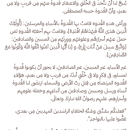
يُبيحُ لنا أنْ نتَّخذَ في الخُلُقِ والاعتقادِ قُدوةً منهُم مِن قريبٍ ولا مِن 
بعيدٍ، وأنَّ القُدوةَ حبيبه المصطفَى.
ورأسُ هذهِ القُدوة قامتْ بها القُدوةُ بالأنبياءِ والمرسلينَ: {أُولَٰئِكَ 
الَّذِينَ هَدَى اللَّهُ فَبِهُدَاهُمُ اقْتَدِهْ}، وقامتْ بهِم أحقيّة القُدوةِ لمَن 
حملَ عنهُم أسرارَهُم وعلومَهُم وورِثَهُم مِنَ المنيبينَ والصادقينَ: 
{وَاتَّبِعْ سَبِيلَ مَنْ أَنَابَ إِلَيَّ}، و {يَا أَيُّهَا الَّذِينَ آمَنُوا اتَّقُوا اللَّهَ وَكُونُوا مَعَ 
الصَّادِقِينَ}.
غير الأنبياءِ، غير المنيبينَ، غير الصادقينَ، لا يجوز أنْ يكونوا قُدوةً 
لمسلمٍ، في فِكرٍ ولا في خُلُقٍ أبدًا، مِن قريبٍ ولا مِن بعيدٍ، هؤلاءِ 
القُدوة المرتضاة مِن قِبَلِ ربِّ الأرضِ والسماءِ، ارتضَى لنا القُدوةَ 
أنبياءَ ورسل ومنيبينَ وصادقينَ مِن أتباعِهِم وحَمَلة علومِهِم 
وأسرارِهِم، عليهِم رضوانُ اللهِ تباركَ وتعالَى.
"فعليكُم بسُنَّتي وسُنَّةِ الخلفاءِ الراشدينَ المهديينَ مِن بعدي، 
عَضُّوا عليها بالنواجذِ". 