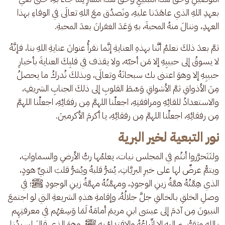
بعهدِ اللهِ الذي عاهَدَنا عليهِ، ونَصدُق معَ اللهِ تعالَى في الوفاءِ بهذا 
العهدِ، وننالَ منهُ المحبةَ، بهِ وَعَدَ الغفرانَ بعدَ المحبةِ.
ثمَّ بعدَ ذلكَ نعلمُ أنَّنا بهذهِ العنايةِ إنَّما نقرأُ عنوانَ عنايةِ اللهِ بنا، فإنَّهُ 
لا يسوقُ إلى حبيبِهِ إلا مَن أحبّه، ولا يقذف في قلبِكَ العنايةَ بأخبارِ 
حبيبِهِ إلا وهوَ اعتنى بك سبحانَهُ وتعالَى، وبذلكَ نُدركُ ما يحصلُ 
مِنَ الأذواقِ ثمَّ الأشواقِ وَسْطَ القلوبِ إلى ذلكَ الجنابِ الشريفِ، 
والاستعدادُ للقائِهِ ومرافقتِهِ، اجعلْنا اللهمَّ مِن رفقائِهِ، اجعلْنا اللهمَّ 
مِن رفقائِهِ، اجعلْنا اللهمَّ مِن رفقائِهِ، يا أكرمَ الأكرمينَ.
نور التبعية لخير البرية
ولتَتَحرَّروا أنتُم في المجلس نيات، يعلمُها ربُّ الأرضِ والسماواتِ، 
ويتمُّ عرضٌ لها على خيرِ البريَّاتِ، يُسَرُّ قلبهُ ويُسَرُّ قلبَ النبيِّ هودٍ، 
الذي هِمَّتُهُ همَّةُ زينِ الوجودِ، ومهمَّتُهُ مهمَّةُ زينِ الوجودِ ﷺ؛ في 
وصلِ الخلقِ بالخالقِ جلَّ جلالُهُ، وإقامةِ هذهِ الشريعةِ التي لو اجتمعَ 
النبيونَ مِن آدمَ إلى عيسَى ابنِ مريمَ أمامَهُ لَمَا وَسِعَهُم في معرفتِهِم 
باللهِ وتقرُّبهم إليه إلا اتِّباعُهُ والاقتداءُ بهِ ﷺ، وهوَ الذي قالَ لسيدُنا 