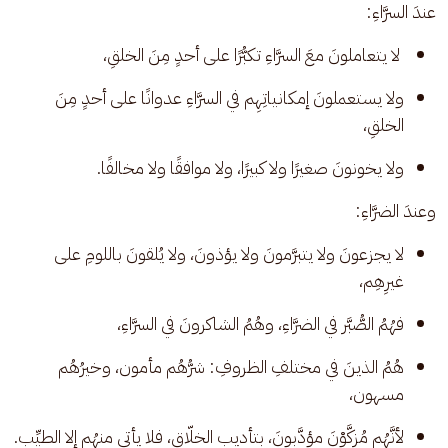
عندَ السرَّاءِ:
 لا يتعاملونَ معَ السرَّاءِ تكبُّرًا على أحدٍ مِنَ الخلقِ، 
ولا يستعملونَ إمكانياتِهِم في السرَّاءِ عدوانًا على أحدٍ مِنَ 
الخلقِ، 
ولا يخونونَ صغيرًا ولا كبيرًا، ولا موافقًا ولا مخالفًا. 
وعندَ الضرَّاءِ: 
لا يجزعونَ ولا يتبرَّمونَ ولا يؤذونَ، ولا يُلقونَ باللومِ على 
غيرِهِم، 
فهُمُ الصُّبَّر في الضرَّاءِ، وهُمُ الشاكرونَ في السرَّاءِ، 
هُمُ الذينَ في مختلفِ الظروفِ: شرُّهُم مأمون، وخيرُهُم 
مسهون، 
لأنَّهُم مُزكَّوْنَ مؤدَّبونَ، بتأديبِ الخلّاق، فلا يأتي منهُم إلا الطيِّب.