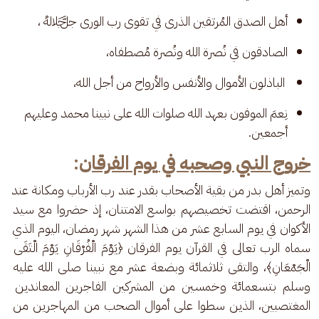
أهل الصدق المُرتقين الذرى في تقوى رب الورى ﷻ ، 
الصادقون في نُصرة الله ونُصرة مُصطفاه،
 الباذلون الأموال والأنفس والأرواح من أجل الله، 
نِعمَ الموفون بعهد الله صلوات الله على نبينا محمد وعليهم 
أجمعين.
خروج النبي وصحبه في يوم الفرقان
:
وتميز أهل بدر من بقية الأصحاب بقدر عند رب الأرباب ومكانة عند 
الرحمن، اقتضت تخصيصهم بواسع الامتنان، إذ حضروا مع سيد 
الأكوان في يوم السابع عشر من هذا الشهر شهر رمضان، اليوم الذي 
سماه الرب تعالى في القرآن يوم الفرقان ﴿يَوْمَ الْفُرْقَانِ يَوْمَ الْتَقَى 
الْجَمْعَانِ﴾، والتقى ثلاثمائة وبضعة عشر مع نبينا صلى الله عليه 
وسلم بتسعمائة وخمسين من المشركين الفاجرين المعاندين 
المغتصبين، الذين سطوا على أموال الصحب من المهاجرين من 