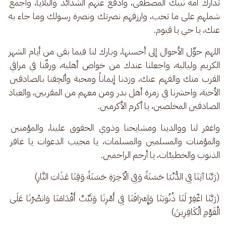
تدارك أمة نبيك المصطفى، وادفع عنهم الشدائد والبلايا، واجمع 
شملهم على ما تحب، وارزقهم نصرتك ونصرة رسولك وما جاء به 
عنك، يا حي يا قيوم.
اللهم حوِّل الأحوال إلى أحسنها، وبارك لنا فيما بقي من أيام الشهر 
الكريم ولياليه، واجعلنا عندك من خواص أهليه، ورقّنا في مراقي 
القرب منك والفهم عنك، وزدنا إيماناً ومحبة وألحِقنا بالصادقين 
الأحبة، واحشرنا في زمرة أهل بدر ومن معهم من المقربين، والعباد 
الصادقين المخلصين، يا أكرم الأكرمين.
واغفر لنا ووالدينا ومشايخنا وذوي الحقوق علينا، والمؤمنين 
والمؤمنات والمسلمين والمسلمات، يا مجيب الدعوات يا غافر 
الذنوب والخطيئات، يا أرحم الراحمين.
(رَبَّنَا آتِنَا فِي الدُّنْيَا حَسَنَةً وَفِي الْآخِرَةِ حَسَنَةً وَقِنَا عَذَابَ النَّارِ)
(رَبَّنَا اغْفِرْ لَنَا ذُنُوبَنَا وَإِسْرَافَنَا فِي أَمْرِنَا وَثَبِّتْ أَقْدَامَنَا وَانصُرْنَا عَلَى 
الْقَوْمِ الْكَافِرِينَ)