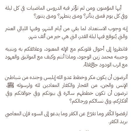
    أيها المؤمنون ومن لم تؤّثر فيه الدروس الماضيات في كل ليلة 
وفي كل يوم فمتى يتأثر؟ ومتى يتطهر؟ ومتى يتنور؟ 
إنه وجوب الاستعداد لما بقي من أيام الشهر، وفيها الليالي العشر 
والتي يُتوقع فيها ليلة القدر، التي هي خير من ألف شهر. 
فانظروا إلى أحوال قلوبكم مع الإله المعبود، وعلائقكم به وبنبيه 
وحبيبه محمد زين الوجود، وماذا أنتم وكيف مع المواثيق والعهود 
مع الرب الودود ﷻ.
أترضون أن يكون مكر وخطط عدو الله إبليس وجنده من شياطين 
الإنس والجن، من الفجار والكفار المعادين لله ولرسوله ﷺ، 
ترضون أن تكون خططهم سائرة في بيوتكم وفي جوالاتكم وفي 
أفكاركم، وفي نسائكم ورجالكم؟
ارفضوا الكُفر وما تفرّع عن الكفر وما يدعو إلى السوء فإن المعاصي 
بريد الكفر.