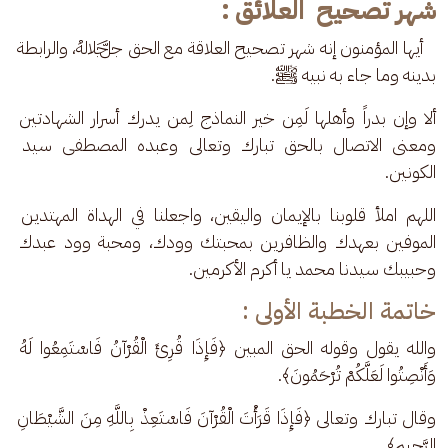
شهر تصحيح العلائق :
   أيها المؤمنون إنه شهر تصحيح العلاقة مع الحق ﷻ، والرابطة 
بدينه وما جاء به نبيه ﷺ. 
ألا وإن بدراً وأهلها لَمِن خير النماذج لِمن يدرك أسرار الشهادتين 
ومعنى الاتصال بالحق تبارك وتعالى وعبده المصطفى سيد 
الكونين. 
اللهم املأ قلوبنا بالإيمان واليقين، واجعلنا في الهداة المهتدين 
الموفين بعهدك والظافرين بمحبتك وودك، ومحبة وود عبدك 
وحبيبك سيدنا محمد يا أكرم الأكرمين.
خاتمة الخطبة الأولى :
والله يقول وقوله الحق المبين ﴿فَإِذَا قُرِئَ الْقُرْآنُ فَاسْتَمِعُوا لَهُ 
وَأَنْصِتُوا لَعَلَّكُمْ تُرْحَمُونَ﴾. 
وقال تبارك وتعالى ﴿فَإِذَا قَرَأْتَ الْقُرْآنَ فَاسْتَعِذْ بِاللَّهِ مِنَ الشَّيْطَانِ 
الرَّجِيمِ﴾. 