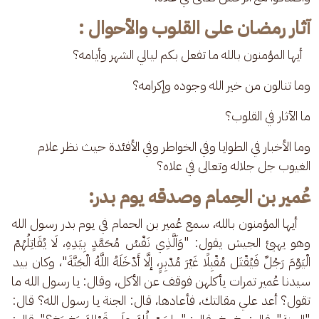
آثار رمضان على القلوب والأحوال :
   أيها المؤمنون بالله ما تفعل بكم ليالي الشهر وأيامه؟ 
وما تنالون من خير الله وجوده وإكرامه؟ 
ما الآثار في القلوب؟ 
وما الأخبار في الطوايا وفي الخواطر وفي الأفئدة حيث نظر علام 
الغيوب جل جلاله وتعالى في علاه؟ 
عُمير بن الحِمام وصدقه يوم بدر:
    أيها المؤمنون بالله، سمع عُمير بن الحمام في يوم بدر رسول الله 
وهو يهيئ الجيش يقول: "وَاَلَّذِي نَفْسُ مُحَمَّدٍ بِيَدِهِ، لَا يُقَاتِلُهُمْ 
الْيَوْمَ رَجُلٌ فَيُقْتَل مُقْبِلًا غَيْرَ مُدْبِرٍ، إلَّا أَدْخَلَهُ اللَّهُ الْجَنَّةَ"، وكان بيد 
سيدنا عُمير تمرات يأكلهن فوقف عن الأكل، وقال: يا رسول الله ما 
تقول؟ أعد علي مقالتك، فأعادها، قال: الجنة يا رسول الله؟ قال: 