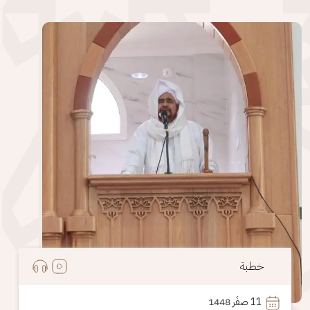
الصورة
خطبة
11
 صفَر 1448