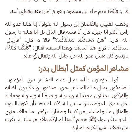
قال: فأثخَناه ثم جاء ابن مسعود وهو في آخر رَمقه وقطع رأسه.
وذهب الفتيان والغُلامان إلى رسول الله يقولوا: إنا قتلنا عدو الله 
رأس الكفر أبا جهل، قال أنا قتلته قال الثاني بل أنا قتلته يا رسول 
الله، قال: "هلْ مَسَحْتُما سَيْفَيْكُمَا؟" قالا لا، قال: "فأرياني 
سيفيكما"، فرأى هذا السيف وهذا السيف، فقال: "كِلَاكُما قَتَلَهُ"، 
بالإثنين كان مقتل عدو الله جل جلال الله وتعالى في علاه.
مشاعر المؤمن كمثل أبطال بدر:
    أيها المؤمنون بالله، بمثل هذه المشاعر يتربى المؤمنون 
الصادقون، بمثل هذه المشاعر يحيى الصائمون والمقيمون للصّلاة 
والمُزكّون، يمتلئون محبة لله ورسوله، ونصرة لله ورسوله ومعاداة 
لمن عادى الله وصد عن سبيل الله، فكذلك يجب أن تكون البيوت 
والمنازل منا والمشاعر من كبارنا وصغارنا، نرفض ما خالف منهج 
الله وسنة رسوله ﷺ ونغنم أيامنا المباركة، ولقد مر علينا ما يقرب 
من نصف الشهر الكريم المبارك.