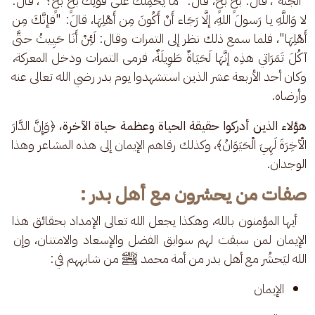
"الجنة"، قال: بخٍ بخٍ، قال: "ما يَحْمِلُكَ علَى قَوْلِكَ بَخٍ بَخٍ؟"، قال: 
لا وَاللَّهِ يا رَسولَ اللهِ، إلَّا رَجَاء أَنْ أَكُونَ مِن أَهْلِهَا، قالَ: "فإنَّكَ مِن 
أَهْلِهَا"، فلما سمع ذلك نظر إلى التمرات وقال: لَئِنْ أَنَا حَيِيتُ حتَّى 
آكُلَ تَمَرَاتي هذِه إنَّهَا لَحَيَاةٌ طَوِيلَةٌ، فرمى التمرات ودخل المعركة، 
وكان أحد الأربعة عشر الذين استشهدوا يوم بدر رضي الله تعالى عنه 
وأرضاه.
هؤلاء الذين أدركوا حقيقة الحياة وعظمة حياة الآخرة،
 ﴿وَإِنَّ الدَّارَ 
الْآخِرَةَ لَهِيَ الْحَيَوَانُ﴾، وكذلك رقاهم الإيمان إلى هذه المشاعر وهذا 
الوجدان.
صفات من يحشرون مع أهل بدر :
   أيها المؤمنون بالله، وهكذا يجعل الله تعالى الإمداد بحقائق هذا 
الإيمان لمن سبقت لهم سوابق الفضل والإسعاد والامتنان، وإن 
الله ليَحشُر مع أهل بدر من أمة محمد ﷺ من شابههم في: 
الإيمان 