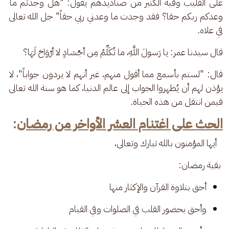
على القليب وفيه الكثير من صناديدهم يقول: "هل وجدتم ما 
وعدكم ربكم حقا؟ فقد وجدت ما وعدني ربي حقاً" جل الله تعالى 
في علاه.
قال سيدنا عمر: يا رَسولَ اللَّهِ، ما تُكَلِّمُ مِن أجْسَادٍ لا أرْوَاحَ لَهَا؟ 
قال: "لستم بأسمع مما أقول منهم، غير أنهم لا يردون جواباً"، لا 
يؤذن لهم أن يُظهروا الجواب إلى عالم الدنيا، كما هو سنة الله تعالى 
فيمن انتقل من هذه الحياة.
الحث على اغتنام العشر الأواخر من رمضان
:
   أيها المؤمنون بالله تبارك وتعالى،
 بقية رمضان: 
أحق بتلاوة القرآن والإكثار منها 
وأحق بحضور القلب في الصلوات وفي القيام 