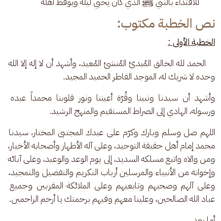
للاقتداء بالنبي ﷺ الذي كان يحيي ليله ويوقظ أهله
نص الخطبة مكتوب:
الخطبة الأولى :
    الحمد لله الخالق المُبدئ المُنشئ المُعيد، وأشهد أن لا إله إلا الله 
وحده لا شريك له، الموجد الفاطر الحميد المجيد. 
وأشهد أن سيدنا ونبينا وقُرّة أعيننا ونور قلوبنا محمداً عبده 
ورسوله، الهادي إلى الصراط المستقيم والمنهج الرشيد. 
اللهم صل وسلم وبارك وكرّم على عبدك المجتبى المختار، سيدنا 
محمد إمام أهل حقيقة التوحيد، وعلى آله الأطهار وأصحابه الأخيار، 
ومن والاه واتبع مسلكه السديد، إلى يوم الوعد والوعيد، وعلى آبائه 
وإخوانه من الأنبياء والمرسلين أرباب التكريم والتفضيل والتمجيد، 
وعلى آلهم وصحبهم وتابعيهم وعلى الملائكة المقربين وجميع 
عباد الله الصالحين، وعلينا معهم وفيهم برحمتك يا أرحم الراحمين.
أما بعد،، 