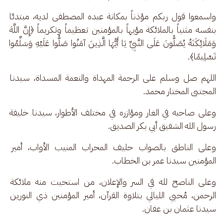
واسمعوا قول ربكم مؤذناً بمكانة عبده المصطفى لديه، مبتدئا 
بنفسه مثنياً بالملائكة مؤيهاً بالمؤمنين تعظيماً وتكريماً ﴿إِنَّ اللَّهَ 
وَمَلَائِكَتَهُ يُصَلُّونَ عَلَى النَّبِيِّ يَا أَيُّهَا الَّذِينَ آمَنُوا صَلُّوا عَلَيْهِ وَسَلِّمُوا 
تَسْلِيمًا﴾. 
اللهم صل وسلم على الرحمة المهداة والنعمة المسداة، سيدنا 
المجتبى المختار محمد. 
وعلى صاحبه في الغار ومؤازره في مختلف الأطوار، سيدنا خليفة 
رسول الله الشفيق أبي بكر الصديق. 
وعلى الناطق بالصواب حليف المحراب المنيب الأواب، أمير 
المؤمنين سيدنا عمر بن الخطاب. 
وعلى الناصح لله في السر والإعلان، من استحيت منه ملائكة 
الرحمن، مُحيي الليالي بتلاوة القرآن، أمير المؤمنين ذي النورين 
سيدنا عثمان بن عفان.