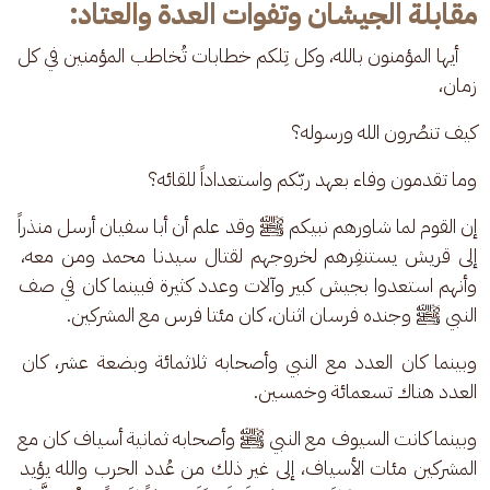
مقابلة الجيشان وتفوات العدة والعتاد:
    أيها المؤمنون بالله، وكل تِلكم خطابات تُخاطب المؤمنين في كل 
زمان، 
كيف تنصُرون الله ورسوله؟ 
وما تقدمون وفاء بعهد ربّكم واستعداداً للقائه؟ 
إن القوم لما شاورهم نبيكم ﷺ وقد علم أن أبا سفيان أرسل منذراً 
إلى قريش يستنفِرهم لخروجهم لقتال سيدنا محمد ومن معه، 
وأنهم استعدوا بجيش كبير وآلات وعدد كثيرة فبينما كان في صف 
النبي ﷺ وجنده فرسان اثنان، كان مئتا فرس مع المشركين.
وبينما كان العدد مع النبي وأصحابه ثلاثمائة وبضعة عشر، كان 
العدد هناك تسعمائة وخمسين. 
وبينما كانت السيوف مع النبي ﷺ وأصحابه ثمانية أسياف كان مع 
المشركين مئات الأسياف، إلى غير ذلك من عُدد الحرب والله يؤيد 