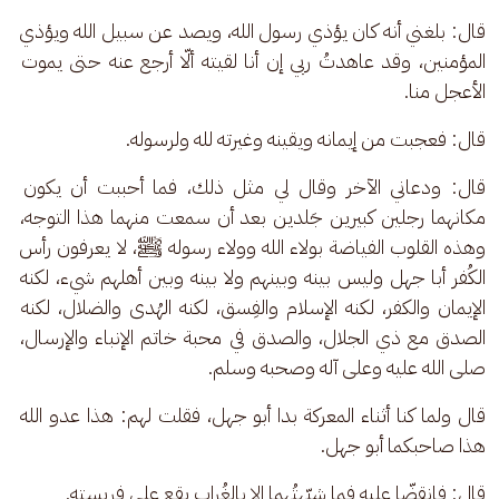
قال: بلغني أنه كان يؤذي رسول الله، ويصد عن سبيل الله ويؤذي 
المؤمنين، وقد عاهدتُ ربي إن أنا لقيته ألّا أرجع عنه حتى يموت 
الأعجل منا. 
قال: فعجبت من إيمانه ويقينه وغيرته لله ولرسوله. 
قال: ودعاني الآخر وقال لي مثل ذلك، فما أحببت أن يكون 
مكانهما رجلين كبيرين جَلدين بعد أن سمعت منهما هذا التوجه، 
وهذه القلوب الفياضة بولاء الله وولاء رسوله ﷺ، لا يعرفون رأس 
الكُفر أبا جهل وليس بينه وبينهم ولا بينه وبين أهلهم شيء، لكنه 
الإيمان والكفر، لكنه الإسلام والفِسق، لكنه الهُدى والضلال، لكنه 
الصدق مع ذي الجلال، والصدق في محبة خاتم الإنباء والإرسال، 
صلى الله عليه وعلى آله وصحبه وسلم.
قال ولما كنا أثناء المعركة بدا أبو جهل، فقلت لهم: هذا عدو الله 
هذا صاحبكما أبو جهل.
قال: فانقضّا عليه فما شبّهتُهما إلا بالغُراب يقع على فريسته.