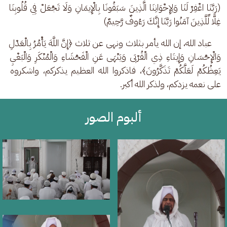
(رَبَّنَا اغْفِرْ لَنَا وَلِإِخْوَانِنَا الَّذِينَ سَبَقُونَا بِالْإِيمَانِ وَلَا تَجْعَلْ فِي قُلُوبِنَا 
غِلًّا لِّلَّذِينَ آمَنُوا رَبَّنَا إِنَّكَ رَءُوفٌ رَّحِيمٌ)
    عباد الله، إن الله يأمر بثلاث ونهى عن ثلاث ﴿إِنَّ اللَّهَ يَأْمُرُ بِالْعَدْلِ 
وَالْإِحْسَانِ وَإِيتَاءِ ذِي الْقُرْبَى وَيَنْهَى عَنِ الْفَحْشَاءِ وَالْمُنْكَرِ وَالْبَغْيِ 
يَعِظُكُمْ لَعَلَّكُمْ تَذَكَّرُونَ﴾، فاذكروا الله العظيم يذكركم، واشكروه 
على نعمه يزدكم، ولذكر الله أكبر.
ألبوم الصور