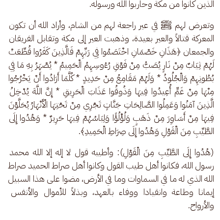
الذين كانوا من مكة وحاربوا الله ورسوله.
وتعرض لهم ﷺ في عير راجعة لهم من الشام، وأراد الله أن تكون 
المعركة قتالاً والعير بعيدة، وذهبت العير إلى مكة وتقابل الفريقان 
والجمعان ﴿هَذَانِ خَصْمَانِ اخْتَصَمُوا فِي رَبِّهِمْ فَالَّذِينَ كَفَرُوا قُطِّعَتْ 
لَهُمْ ثِيَابٌ مِنْ نَارٍ يُصَبُّ مِنْ فَوْقِ رُءُوسِهِمُ الْحَمِيمُ * يُصْهَرُ بِهِ مَا فِي 
بُطُونِهِمْ وَالْجُلُودُ * وَلَهُمْ مَقَامِعُ مِنْ حَدِيدٍ * كُلَّمَا أَرَادُوا أَنْ يَخْرُجُوا 
مِنْهَا مِنْ غَمٍّ أُعِيدُوا فِيهَا وَذُوقُوا عَذَابَ الْحَرِيقِ * إِنَّ اللَّهَ يُدْخِلُ 
الَّذِينَ آمَنُوا وَعَمِلُوا الصَّالِحَاتِ جَنَّاتٍ تَجْرِي مِنْ تَحْتِهَا الْأَنْهَارُ يُحَلَّوْنَ 
فِيهَا مِنْ أَسَاوِرَ مِنْ ذَهَبٍ وَلُؤْلُؤًا وَلِبَاسُهُمْ فِيهَا حَرِيرٌ * وَهُدُوا إِلَى 
الطَّيِّبِ مِنَ الْقَوْلِ وَهُدُوا إِلَى صِرَاطِ الْحَمِيدِ﴾.
(هُدُوا إِلَى الطَّيِّبِ مِنَ الْقَوْلِ): وأطيبه قول لا إله إلا الله محمد 
رسول الله، فكانوا أهل طيب القول وكانوا أهل صراط الحميد صراط 
الله الذي له ما في السماوات وما في الأرض، مضوا على هذا السبيل 
إيمانا وطاعة وانقيادا ووفاء بالعهد، وبذلاً للأموال والأنفس 
والأرواح.