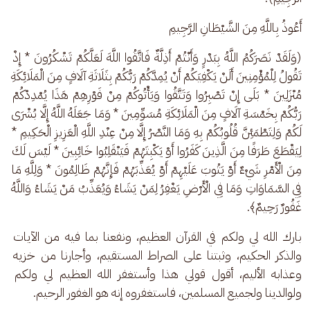
أَعُوذُ بِاللَّهِ مِنَ الشَّيْطَانِ الرَّجِيمِ 
(وَلَقَدْ نَصَرَكُمُ اللَّهُ بِبَدْرٍ وَأَنْتُمْ أَذِلَّةٌ فَاتَّقُوا اللَّهَ لَعَلَّكُمْ تَشْكُرُونَ * إِذْ 
تَقُولُ لِلْمُؤْمِنِينَ أَلَنْ يَكْفِيَكُمْ أَنْ يُمِدَّكُمْ رَبُّكُمْ بِثَلَاثَةِ آلَافٍ مِنَ الْمَلَائِكَةِ 
مُنْزَلِينَ * بَلَى إِنْ تَصْبِرُوا وَتَتَّقُوا وَيَأْتُوكُمْ مِنْ فَوْرِهِمْ هَذَا يُمْدِدْكُمْ 
رَبُّكُمْ بِخَمْسَةِ آلَافٍ مِنَ الْمَلَائِكَةِ مُسَوِّمِينَ * وَمَا جَعَلَهُ اللَّهُ إِلَّا بُشْرَى 
لَكُمْ وَلِتَطْمَئِنَّ قُلُوبُكُمْ بِهِ وَمَا النَّصْرُ إِلَّا مِنْ عِنْدِ اللَّهِ الْعَزِيزِ الْحَكِيمِ * 
لِيَقْطَعَ طَرَفًا مِنَ الَّذِينَ كَفَرُوا أَوْ يَكْبِتَهُمْ فَيَنْقَلِبُوا خَائِبِينَ * لَيْسَ لَكَ 
مِنَ الْأَمْرِ شَيْءٌ أَوْ يَتُوبَ عَلَيْهِمْ أَوْ يُعَذِّبَهُمْ فَإِنَّهُمْ ظَالِمُونَ * وَلِلَّهِ مَا 
فِي السَّمَاوَاتِ وَمَا فِي الْأَرْضِ يَغْفِرُ لِمَنْ يَشَاءُ وَيُعَذِّبُ مَنْ يَشَاءُ وَاللَّهُ 
غَفُورٌ رَحِيمٌ﴾.
بارك الله لي ولكم في القرآن العظيم، ونفعنا بما فيه من الآيات 
والذكر الحكيم، وثبتنا على الصراط المستقيم، وأجارنا من خزيه 
وعذابه الأليم، أقول قولي هذا وأستغفر الله العظيم لي ولكم 
ولوالدينا ولجميع المسلمين، فاستغفروه إنه هو الغفور الرحيم.