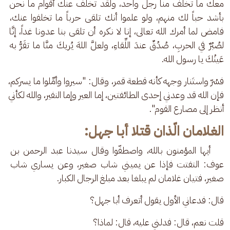
معك ما تخلف منا رجل واحد، ولقد تخلف عنك أقوام ما نحن 
بأشد حباً لك منهم، ولو علموا أنك تلقى حرباً ما تخلفوا عنك، 
فامض لما أمرك الله تعالى، إنا لا نكره أن تلقى بنا عدونا غداً، إنَّا 
لصُبُرٌ في الحربِ، صُدُقٌ عندَ اللِّقاءِ، ولعلَّ اللهَ يُريكَ منَّا ما تقَرُّ به 
عَينُكَ يا رسول الله. 
فسُرّ واستَنار وجهه كأنه قطعة قمر، وقال: "سيروا وأمِّلوا ما يسركم، 
فإن الله قد وعدني إحدى الطائفتين، إما العير وإما النفير، والله لكأني 
أنظر إلى مصارع القوم".
الغلامان الّذان قتلا أبا جهل:
    أيها المؤمنون بالله، واصطفّوا وقال سيدنا عبد الرحمن بن 
عوف: التفتت فإذا عن يميني شاب صغير، وعن يساري شاب 
صغير، فتيان غلامان لم يبلغا بعد مبلغ الرجال الكبار. 
قال: فدعاني الأول يقول أتعرف أبا جهل؟
قلت نعم، قال: فدلني عليه، قال: لماذا؟