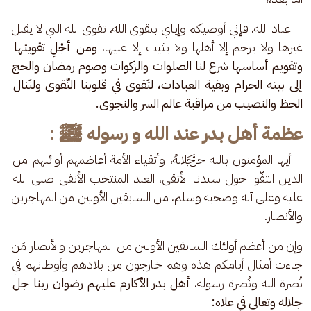
    عباد الله، فإني أوصيكم وإياي بتقوى الله، تقوى الله التي لا يقبل 
غيرها ولا يرحم إلا أهلها ولا يثيب إلا عليها، 
ومن أجْلِ تقويتها 
وتقويم أساسها شرع لنا الصلوات والزكوات وصوم رمضان والحج 
إلى بيته الحرام وبقية العبادات، لتَقوى في قلوبنا التّقوى ولنَنال 
الحظ والنصيب من مراقبة عالم السر والنجوى.
عظمة أهل بدر عند الله و رسوله ﷺ
:
   أيها المؤمنون بالله ﷻ، وأتقياء الأمة أعاظمهم أوائلهم من 
الذين التفّوا حول سيدنا الأتقى، العبد المنتخب الأنقى صلى الله 
عليه وعلى آله وصحبه وسلم، من السابقين الأولين من المهاجرين 
والأنصار.
وإن من أعظم أولئك السابقين الأولين من المهاجرين والأنصار مَن 
جاءت أمثال أيامكم هذه وهم خارجون من بلادهم وأوطانهم في 
نُصرة الله ونُصرة رسوله، 
أهل بدر الأكارم عليهم رضوان ربنا جل 
جلاله وتعالى في علاه: