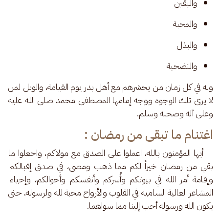
واليقين 
والمحبة 
والبذل 
والتضحية 
وله في كل زمان من يحشرهم مع أهل بدر يوم القيامة، والويل لمن 
لا يرى تلك الوجوه ووجه إمامها المصطفى محمد صلى الله عليه 
وعلى آله وصحبه وسلم.
اغتنام ما تبقى من رمضان :
    أيها المؤمنون بالله، اعملوا على الصدق مع مولاكم، واجعلوا ما 
بقي من رمضان خيراً لكم مما ذهب ومضى، في صدق إقبالكم 
وإقامة أمر الله في بيوتكم وأُسركم وأنفسكم وأحوالكم، وإحياء 
المشاعر العالية السامية في القلوب والأرواح محبة لله ولرسوله، حتى 
يكون الله ورسوله أحب إلينا مما سواهما.