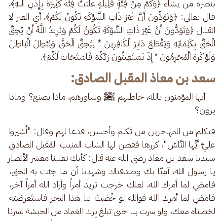
بنصره من يشاء ﴿وَكَمْ مِنْ فِئَةٍ قَلِيلَةٍ غَلَبَتْ فِئَةً كَثِيرَةً بِإِذْنِ اللَّهِ﴾، 
قال تعالى: ﴿وَتَوَدُّونَ أَنَّ غَيْرَ ذَاتِ الشَّوْكَةِ تَكُونُ لَكُمْ﴾، أي العير لا 
القتال ﴿وَتَوَدُّونَ أَنَّ غَيْرَ ذَاتِ الشَّوْكَةِ تَكُونُ لَكُمْ وَيُرِيدُ اللَّهُ أَنْ يُحِقَّ 
الْحَقَّ بِكَلِمَاتِهِ وَيَقْطَعَ دَابِرَ الْكَافِرِينَ * لِيُحِقَّ الْحَقَّ وَيُبْطِلَ الْبَاطِلَ 
وَلَوْ كَرِهَ الْمُجْرِمُونَ * إِذْ تَسْتَغِيثُونَ رَبَّكُمْ فَاسْتَجَابَ لَكُمْ﴾.
سعد بن معاذ المقبل الصادق:
    أيها المؤمنون بالله، خاطبهم ﷺ وشاورهم، ماذا يصنع؟ وماذا 
يرون؟ 
فتكلم من المهاجرين من تكلم وأحسن، فدعا لهم وقال: "أَشيروا 
عليَّ أيُّها النَّاسُ"، كررها ففطن لها الشاب المنيب المُقبل الصادق 
سيدنا سعد بن معاذ رضي الله عنه قال: كأنك تعنينا معشر الأنصار 
يا رسول الله، آمنّا بك وصدقناك وشهدنا أن ما جئت به الحق، 
فامضِ لما أمرك الله، لعلك خرجت تريد أمراً وأراد الله أمراً آخر، 
فامضِ لما أمرك الله فوالله لو خُضتَ بنا هذا البحر فاستَعرضته 
لخضناه معك، ولو سرت بنا حتى تبلغ بِرك الغماد من الحبشة لسرنا 