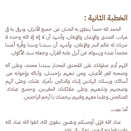
الخطبة الثانية :
     الحمد لله حمداً يتطهّر به الجنان عن جميع الأدران، ونرقى به في 
مراتب الصدق والإيمان والإيقان، وأشهد أن لا إله إلا الله وحده لا 
شريك له عالم السر والإعلان، وأشهد أن سيدنا ونبينا وقُرة أعيننا 
محمداً عبده ورسوله، مَن أنزل عليه القرآن، وجعله سيد الأكوان.
اللهم أدِم صلواتك على المُجتبى المختار سيدنا محمد، وعلى آله 
وصحبه الغر الأعيان، ومن تبعهم بإحسان، وآبائه وإخوانه من 
أنبيائك ورسلك الهادين إليك والدالين بأمرك عليك، وعلى آلهم 
وصحبهم وتابعيهم وعلى ملائكتك المقربين، وجميع عبادك 
الصالحين وعلينا معهم وفيهم برحمتك يا أرحم الراحمين.
أما بعد،،، 
    عباد الله فإني أوصيكم ونفسي بتقوى الله، اتقوا الله عباد الله 
واصدقوا مع الرحمن تعالى في علاه. 