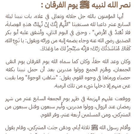
نصر الله لنبيه ﷺ يوم الفرقان :
    أيها المؤمنون بالله جل جلاله وتعالى في علاه، بات نبينا ليلة 
السابع عشر داعيا لله مستغيثا "اللَّهمَّ إنَّكَ إنْ تُهلِكْ هذهِ العِصابةَ، 
فلا تُعْبَدُ في الأرضِ" ، وحتى في اليوم الثاني، وأشفق عليه أبو بكر 
الصديق رضي الله عنه وجاء يضمه إليه من ورائه ويقول: يا نَبِيَّ اللهِ، 
كَفَاكَ مُنَاشَدَتُكَ رَبَّكَ؛ فإنَّه سَيُنْجِزُ لكَ ما وَعَدَكَ.
وكان وعد الله حقاً، وكان كما سماه الله يوم الفرقان يوم التقى 
الجمعان، وهُزم الجمع وولوا مدبرين بعد أن حمل نبينا بكفه 
حصباء ورماها في وجوه القوم، يقول: "شاهَتِ الوجوهُ" وما بقيت 
عين منهم إلا دخلها شيء من تلك الرمية.
ووقعت عليهم الهزيمة في ظهر يوم الجمعة السابع عشر من شهر 
رمضان عند الزوال، وولوا مدبرين، وأُسِر سبعون وقتل سبعون من 
المشركين، ومن المسلمين أربعة عشر، وفر القوم. 
وأقام رسول الله ﷺ ثلاثة أيام، ودفن جثث المشركين، وقام يقول 