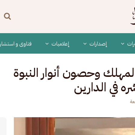
n
enu
رات
‫إصدارات
إعلاميات
فتاوى و استشار
لمهلك وحصون أنوار النبوة
ره في الدارين
عة