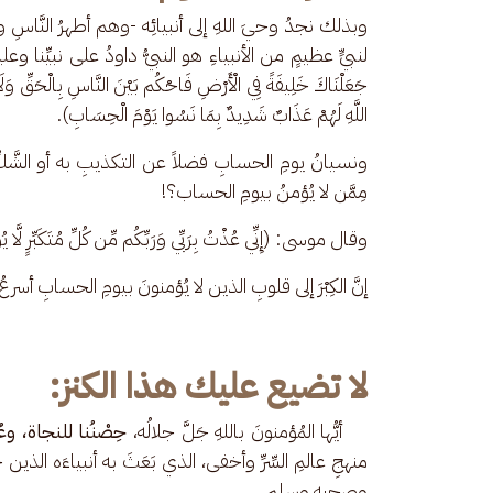
وبذلك نجدُ وحيَ اللهِ إلى أنبيائِه -وهم أطهرُ النَّاسِ و
لنبيٍّ عظيمٍ من الأنبياءِ هو النبيُّ داودُ على نبيِّنا وعليه
جَعَلْنَاكَ خَلِيفَةً فِي الْأَرْضِ فَاحْكُم بَيْنَ النَّاسِ بِالْحَقِّ وَلَا
اللَّهِ لَهُمْ عَذَابٌ شَدِيدٌ بِمَا نَسُوا يَوْمَ الْحِسَابِ).
ونسيانُ يومِ الحسابِ فضلاً عن التكذيبِ به أو الشَّكِّ 
مِمَّن لا يُؤمنُ بيومِ الحساب؟!
وقال موسى: (إِنِّي عُذْتُ بِرَبِّي وَرَبِّكُم مِّن كُلِّ مُتَكَبِّرٍ لَّا يُ
إنَّ الكِبْرَ إلى قلوبِ الذين لا يُؤمنونَ بيومِ الحسابِ أسر
لا تضيع عليك هذا الكنز:
    أيُّها المُؤمنونَ باللهِ جَلَّ جلالُه، 
حِصْنُنا للنجاة، وعُد
منهجِ عالمِ السِّرِّ وأخفى، الذي بَعَثَ به أنبياءَه الذين
وصحبه وسلم.