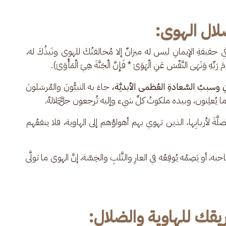
لال الهوى:
 في حقيقةِ الإيمانِ ليس له ميزانٌ إلا مُخالفتُكَ للهوى ونَبذُكَ له، 
وَنَهَى النَّفْسَ عَنِ الْهَوَىٰ * فَإِنَّ الْجَنَّةَ هِيَ الْمَأْوَىٰ).
ِ وسببُ السَّعادةِ العُظمى الأبديَّة،
 جاءَ به النبيُّونَ والمُرسَلونَ 
َ وما يُعلِنون، وبيده ملكوتُ كلِّ شيء وإليه تُرجعون ﷻ.
مُضلَّةَ لأربابِها، الذين تهوي بهم أهواؤهم إلى الهاوية، فلا ينفعُهم 
 أو يَصِمُه يُوقِعُه في العارِ والثَّلبِ والخِسَّة، إنَّ الهوى ما تولَّى 
قك للهاوية والضلال: