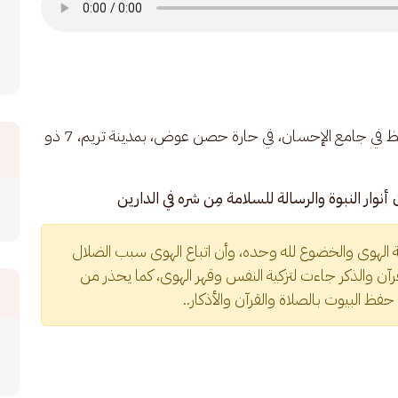
خطبة الجمعة للعلامة الحبيب عمر بن محمد بن حفيظ في جامع الإحسان، في حارة حصن عوض، بمدينة تريم، 7 ذو 
ار النبوة والرسالة للسلامة مِن شره في الدارين
 الهوى والخضوع لله وحده، وأن اتباع الهوى سبب الضلال 
قرآن والذكر جاءت لتزكية النفس وقهر الهوى، كما يحذر من 
حفظ البيوت بالصلاة والقرآن والأذكار..