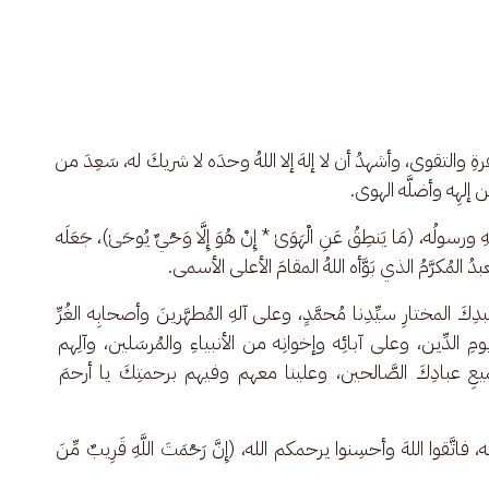
غفرةِ والتقوى، وأشهدُ أن لا إلهَ إلا اللهُ وحدَه لا شريكَ له، سَعِدَ من 
لهِه وأضلَّه الهوى.
هِ ورسولُه، (مَا يَنطِقُ عَنِ الْهَوَىٰ * إِنْ هُوَ إِلَّا وَحْيٌ يُوحَىٰ)، جَعَلَه 
ُ المُكرَّمُ الذي بَوَّأه اللهُ المقامَ الأعلى الأسمى.
ِكَ المختارِ سيِّدِنا مُحمَّدٍ، وعلى آلهِ المُطهَّرينَ وأصحابِه الغُرِّ 
 الدِّين، وعلى آبائِه وإخوانِه من الأنبياءِ والمُرسَلين، وآلِهم 
يعِ عبادِكَ الصَّالحين، وعلينا معهم وفيهم برحمتِكَ يا أرحمَ 
فاتَّقوا اللهَ وأحسِنوا يرحمكم الله، (إِنَّ رَحْمَتَ اللَّهِ قَرِيبٌ مِّنَ 