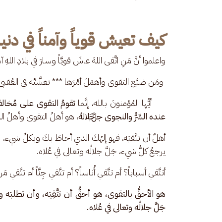
كيف تعيش قوياً وآمناً في دن
واعلموا أنَّ مَنِ اتَّقى اللهَ عاشَ قويَّاً وسارَ في بلادِ اللهِ آمِ
 ومَن ضيَّع التقوى وأهمَلَ أمْرَها *** تغشَّتْه في العُقبى
     أيُّها المُؤمنونَ بالله، إنَّما 
تقومُ التقوى على مُخالف
عنده السِّرُّ والنجوى ﷻ
، هو أهلُ التقوى وأهلُ ال
أهلٌ أن تتَّقيَه، فهو إلهُكَ الذي أحاطَ بكَ وبكلِّ شيء،
يرجعُ كلُّ شيء، جَلَّ جلالُه وتعالى في عُلاه.
أتتَّقي أسباباً؟ أم تتَّقي أُناساً؟ أم تتَّقي جِنَّاً أم تتَّقي
هو الأحقُّ بالتقوى، هو أحقُّ أن تتَّقِيَه، وأن تطلبَه
جَلَّ جلالُه وتعالى في عُلاه.