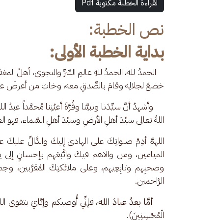
لقراءة الخطبة مكتوبة Pdf
نص الخطبة:
بداية الخطبة الأولى:
    الحمدُ لله، الحمدُ للهِ عالمِ السِّرِّ والنجوى، أهلُ الم
خضعَ لجلالِه وقامَ بالصِّدقِ معه، وخابَ من أعرضَ عن إ
     وأشهدُ أنَّ سيِّدَنا ونبيَّنا وقُرَّةَ أعيُنِنا مُحمَّداً عبدُ الل
اللهُ تعالى سيِّدَ أهلِ الأرضِ وسيِّدَ أهلِ السَّماء، فهو العبد
اللهمَّ أدِمْ صلواتِكَ على الهادي إليكَ والدَّالِّ عليكَ عبد
الميامين، ومن والاهم فيكَ واتَّبَعَهم بإحسانٍ إلى يومِ
وصحبِهم وتابِعِيهم، وعلى ملائكتِكَ المُقرَّبين، وجم
الرَّاحمين.
أمَّا بعدُ عبادَ الله،
 فإنِّي أُوصيكم وإيَّايَ بتقوى الله، 
الْمُحْسِنِينَ).