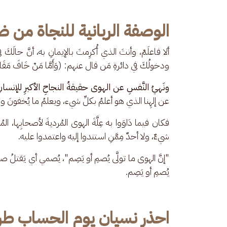
الوصفة الربانية للنجاة من ض
ألا فاعلَمْ، وأنتَ الذي أُكرِمتَ بالإيمانِ به، أنَّ حالَكَ
ودخولُكَ في دائرةِ مَن قال عنهم: (وَأَمَّا مَنْ خَافَ مَقَامَ رَبِّهِ 
ونَهيُ النَّفسِ عن الهوى حقيقةُ النجاحِ الأكبرِ للإنسان
عن إلهِنا الذي هو أعلمُ بكلِّ شيء، ويعلمُ ما يُخفون
فكان فيما دَاوَوا به عِلَّةَ الهوى المُرديةَ لأصحابِها، ال
شيءٌ، ولا أحدٌ مِمَّنِ استندوا إليه واعتمدوا عليه.
"إنَّ الهوى ما تولَّى يُصمِ أو يَصِم"، يُصمي أي يَقتلُ صاحبه،
يُصمِ أو يَصِم.
احذر نسيان يوم الحساب طري