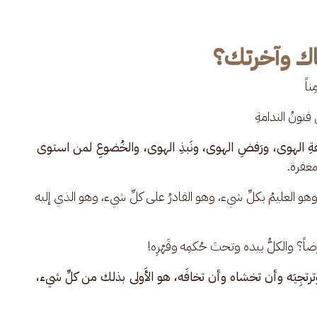
ياك وآخرتك؟
ناً
 فنونُ الندامةِ
ةِ الهوى، ورَفضِ الهوى، ونَبذِ الهوى، والخُضوعِ لمن استوى 
مغفرة.
 وهو العليمُ بكلِّ شيء، وهو القادرُ على كلِّ شيء، وهو الذي إليه 
 مَرضاً؟ والكلُّ بيده وتحتَ حُكمِه وقَهْرِه! 
 وترتجِيَه وأن تخشاه وأن تخافَه، هو الأَولى بذلك من كلِّ شيء، 