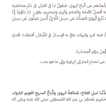
أبعدُهم عن اتِّباعِ الهوى- فيقولُ لنا في القرآنِ في ذكرِ مخاطبتِه 
 أفضلُ الصَّلاةِ والسَّلامِ وآلِهم وصحبِهم، يقول: (يَا دَاوُودُ إِنَّا 
 تَتَّبِعِ الْهَوَىٰ فَيُضِلَّكَ عَن سَبِيلِ اللَّهِ إِنَّ الَّذِينَ يَضِلُّونَ عَن سَبِيلِ 
فيه؛ مُردٍ ومُهلِك، يقعُ به الإنسانُ في الضَّلال. أفتطلبُ هُدىً 
ؤْمِنُ بِيَوْمِ الْحِسَابِ).
عُ من انحدارِ الماءِ إلى الهاويةِ وإلى ما هو تحت.
َّتُنا لنيلِ الفلاح؛ مُخالفةُ الهوى واتِّباعُ المنهجِ القويمِ السَّواء
، 
 خَتَمَهم بمُحمَّدِ بنِ عبدِ اللهِ المُصطفى صلى الله عليه وعلى آله 