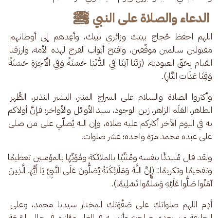
الدعاء والصلاة على النبي ﷺ
اللهم احفظ حُجاج بيتك وزائري نبيك، وأعِدهم إلى أوطانهم 
مقبولين سالمين موفّقين، وافتح أبواب الفرج لهذه الأمة، وارزقنا 
القيام بِحَقّ العبودية، (رَبَّنَا آتِنَا فِي الدُّنْيَا حَسَنَةً وَفِي الْآخِرَةِ حَسَنَةً 
وَقِنَا عَذَابَ النَّارِ).
وأكثروا الصلاة والسلام على السراج المنير، البشير النذير، الطُّهر 
الطاهر، العَلَم الزاهر، زين الوجود، سيد الأوائل والأواخر؛ فإنَّ أولاكم 
به في اليوم الآخر أكثركم عليه صلاة، وإن الله يُصلّي على من صلى 
على عبده محمد مرّة واحدة؛ عشر صلوات.
ولقد قال مُبتدئًا بنفسه ومُثنِّيًا بالملائكة ومُؤيِّهًا بالمؤمنين تعظيمًا 
وتفخيمًا وتكريمًا: (إِنَّ اللَّهَ وَمَلَائِكَتَهُ يُصَلُّونَ عَلَى النَّبِيِّ يَا أَيُّهَا الَّذِينَ 
آمَنُوا صَلُّوا عَلَيْهِ وَسَلِّمُوا تَسْلِيمًا).
أدِم اللهم صلواتك على صَفْوَتك المختار سيدنا محمد، وعلى 
الخليفة من بعده، صاحبه وأنيسه في الغار، مؤازرهِ في حالي السَّعَة 