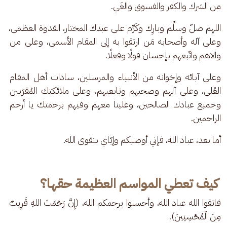
من الشرك والكفر والفسوق والغَي.
اللهم صلّ وسلِّم وبارِك وكَرِّم على عبدك المختار، القدوة العظمى، 
وعلى آله وأصحابه مَن ارتقوا به إلى المقام الأسمى، وعلى من 
والاهم واتّبعهم بإحسان قولًا وفعلًا.
وعلى آبائه وإخوانه من الأنبياء والمرسلين، سادات أهل المقام 
العُلى، وعلى آلهم وصحبهم وتابعيهم، وعلى ملائكتك المُقرّبين 
وجميع عبادك الصالحين، وعلينا معهم وفيهم برحمتك يا أرحم 
الراحمين.
أما بعد، عباد الله، فإني أوصيكم وإيّاي بتقوى الله.
كيف تعطي المواسم العظيمة حقها؟
فاتقوا الله عباد الله، وأحسنوا يرحمكم الله، (إِنَّ رَحْمَتَ اللهِ قَرِيبٌ 
مِنَ الْمُحْسِنِينَ). 