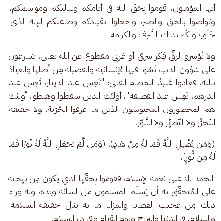
أيها المؤمنون، قوموا بِحَقّ الله في أيامكم ولياليكم ومواسمكم، 
وتواصوا بالحق والصبر، واجعلوا انقيادكم وطاعتكم للإله الذي 
خَلَق؛ ولكُم بذلك الشَّرف والكرامة.
ولا تُؤسروا لرقِّ فِكر شرقي أو غربي مقطوع عن الله تعالى، يتنازعون 
على شؤون الدنيا، نَسُوا فيها الإنسانية والفضيلة مِن أصلها والعياذ 
بالله، فعادوا عَبيدًا للحطام الفاني؛ "تَعِس عبد الدينار، تَعِس عبد 
الدرهم، تَعِس عبد القطيفة"، أولئك الذين سقطوا وهبطوا، أولئك 
هم المحصورون المحبوسون الذين ما عرفوا الحُرّية، ولا حقيقة 
التّحرُّر ولا التّطهُّر ولا التَّنوّر.
(وَمَن يُضْلِلِ اللَّهُ فَمَا لَهُ مِنْ هَادٍ)، (وَمَن لَّمْ يَجْعَلِ اللَّهُ لَهُ نُورًا فَمَا 
لَهُ مِن نُّورٍ)،
 الحمد لله على نعمة الإسلام، فقوموا بِحقّها الذي يكون مِن بهجته 
على المُتحقّق به أن يَسلَم المسلمون من لسانه ويده، وله وراء 
ذلك مِن عجيب العطايا والمزايا ما به ينال حقيقة السلامة 
والسلام، في الدنيا والبرزخ ويوم القيام وفي دار السلام.