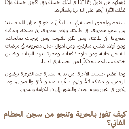
(وَمِنْهُم مَن يَقُولُ رَبَّنَا آتِنَا فِي الدُّنْيَا حَسَنَةً وَفِي الْآخِرَةِ حَسَنَةً وَقِنَا 
عَذَابَ النَّارِ)، ألِحّوا على الله بها واسألوها.
استحضروا معنى الحسنة في الدنيا بِكُلّ ما هو في ميزان الله حسنة: 
مِن سَمع مصروف في طاعته، وبَصَر مصروف في طاعته، وعافية 
مصروفة في طاعته، ومن طُهْر للقلوب، ومن زوجات صالحات، 
ومِن أولاد طَيِّبين مباركين، ومن أموال حلال مصروفة في مرضات 
الله جل جلاله، ومن علوم نافعات، ومعارف بِرَبّ البريات، وحُسن 
خاتمة عند الممات؛ فكلّها من الحسنة في الدنيا.
وما أعظم حسنات الآخرة! من بداية البشارة عند الغرغرة برضوان 
الرحمن، والملائكة يُبَشِّرونهم بالقُرب منه والدُّنوّ والرضوان، وما 
يكون في القبور ويوم البعث والنشور، إلى دار الكرامة والسرور.
كيف تفوز بالحرية وتنجو من سجن الحطام
الفاني؟