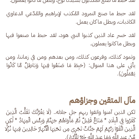
لقد حبط ما صنع النمرود المُكذب لإبراهيم والمُدّعي الدعاوي 
الكاذبات، وبطل ما كان يعمل. 
لقد خسر عاد الذين كذبوا النبي هود، لقد حبط ما صنعوا فيها 
وبطل ما كانوا يعملون. 
وثمود كذلك، وفرعون كذلك، ومن بعدهم ومن في زماننا، ومن 
يأتي على هذا المنوال: (حَبِطَ مَا صَنَعُوا فِيهَا وَبَاطِلٌ مَّا كَانُوا 
يَعْمَلُونَ).
مآل المتقين وجزاؤهم
لكن الذين آمنوا واتقوا ربهم جل جلاله.. (لَا يَغُرَّنَّكَ تَقَلُّبُ الَّذِينَ 
كَفَرُوا فِي الْبِلَادِ * مَتَاعٌ قَلِيلٌ ثُمَّ مَأْوَاهُمْ جَهَنَّمُ وَبِئْسَ الْمِهَادُ * لَٰكِنِ 
الَّذِينَ اتَّقَوْا رَبَّهُمْ لَهُمْ جَنَّاتٌ تَجْرِي مِن تَحْتِهَا الْأَنْهَارُ خَالِدِينَ فِيهَا نُزُلًا 
مِّنْ عِندِ اللَّهِ وَمَا عِندَ اللَّهِ خَيْرٌ لِلْأَبْرَارِ).