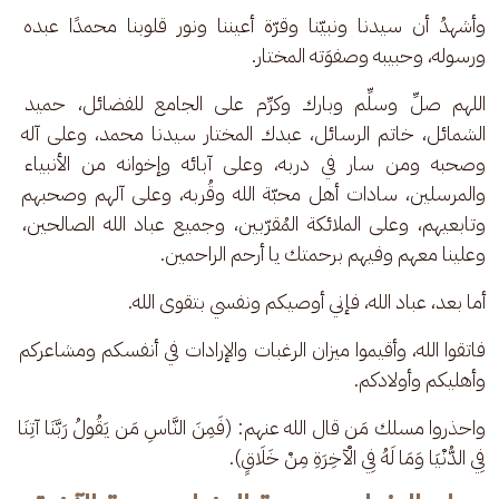
وأشهدُ أن سيدنا ونبيّنا وقرّة أعيننا ونور قلوبنا محمدًا عبده 
ورسوله، وحبيبه وصفوَته المختار.
اللهم صلِّ وسلِّم وبارك وكرِّم على الجامع للفضائل، حميد 
الشمائل، خاتم الرسائل، عبدك المختار سيدنا محمد، وعلى آله 
وصحبه ومن سار في دربه، وعلى آبائه وإخوانه من الأنبياء 
والمرسلين، سادات أهل محبّة الله وقُربه، وعلى آلهم وصحبهم 
وتابعيهم، وعلى الملائكة المُقرّبين، وجميع عباد الله الصالحين، 
وعلينا معهم وفيهم برحمتك يا أرحم الراحمين.
أما بعد، عباد الله، فإني أوصيكم ونفسي بتقوى الله.
فاتقوا الله، وأقيموا ميزان الرغبات والإرادات في أنفسكم ومشاعركم 
وأهليكم وأولادكم. 
واحذروا مسلك مَن قال الله عنهم: (فَمِنَ النَّاسِ مَن يَقُولُ رَبَّنَا آتِنَا 
فِي الدُّنْيَا وَمَا لَهُ فِي الْآخِرَةِ مِنْ خَلَاقٍ).