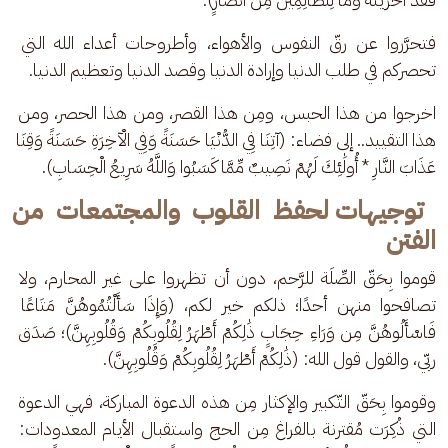
فتحرَّروا عن رقّ النفوس والأهواء، وأطروحات أعداء الله التي 
تحصركم في طلب الدنيا وإرادة الدنيا وقصد الدنيا وتعظيم الدنيا.
اخرجوا من هذا الحبس، ومِن هذا القصر، ومن هذا الحصر، ومن 
هذا التقييد.. إلى فضاء: (آتِنَا فِي الدُّنْيَا حَسَنَةً وَفِي الْآخِرَةِ حَسَنَةً وَقِنَا 
عَذَابَ النَّارِ * أُولَٰئِكَ لَهُمْ نَصِيبٌ مِّمَّا كَسَبُوا وَاللَّهُ سَرِيعُ الْحِسَابِ).
توجيهات لحفظ القلوب والمجتمعات من
الفتن
قوموا بِحَقّ الصِّلَة للرَّحم، دون أن تظهروا على غير المحارم، ولا 
تصافحوا منهن أحدًا؛ ذلكم خير لكم، (وَإِذَا سَأَلْتُمُوهُنَّ مَتَاعًا 
فَاسْأَلُوهُنَّ مِن وَرَاءِ حِجَابٍ ذَٰلِكُمْ أَطْهَرُ لِقُلُوبِكُمْ وَقُلُوبِهِنَّ)؛ صَدَق 
ربّي، والقول قول الله: (ذَٰلِكُمْ أَطْهَرُ لِقُلُوبِكُمْ وَقُلُوبِهِنَّ).
وقوموا بِحَقّ التّكبير والإكثار مِن هذه الدعوة المباركة، فهي الدعوة 
التي ذُكِرَت مُقترنة بالفراغ مِن الحج واستقبال الأيام المعدودات: 