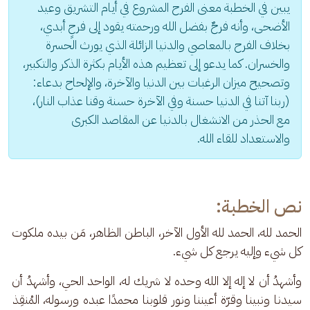
يبين في الخطبة معنى الفرح المشروع في أيام التشريق وعيد 
الأضحى، وأنه فرحٌ بفضل الله ورحمته يقود إلى فرحٍ أبدي، 
بخلاف الفرح بالمعاصي والدنيا الزائلة الذي يورث الحسرة 
والخسران. كما يدعو إلى تعظيم هذه الأيام بكثرة الذكر والتكبير، 
وتصحيح ميزان الرغبات بين الدنيا والآخرة، والإلحاح بدعاء: 
(ربنا آتنا في الدنيا حسنة وفي الآخرة حسنة وقنا عذاب النار)، 
مع الحذر من الانشغال بالدنيا عن المقاصد الكبرى 
والاستعداد للقاء الله.
نص الخطبة:
الحمد لله، الحمد لله الأول الآخر، الباطن الظاهر، مَن بيده ملكوت 
كل شيء وإليه يرجع كل شيء.
وأشهدُ أن لا إله إلا الله وحده لا شريك له، الواحد الحي، وأشهدُ أن 
سيدنا ونبينا وقرّة أعيننا ونور قلوبنا محمدًا عبده ورسوله، المُنقِذ 