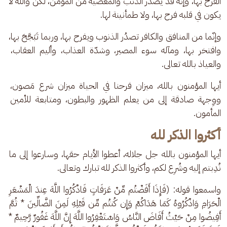
الفرح بها، وإنهُ قد يصدُر الذنب والمعصية من المؤمن، لكن والله لا 
يكون في قلبه فرح بها، ولا طمأنينة لها.
وإنّما من المنافق والكافر تصدُر الذنوب ويفرح بها، وربما تَبَجَّحَ بها، 
وافتخر بها، ومآله سوء المصير، وشدّة العذاب، وأليم العقاب، 
والعياذ بالله تعالى.
أيها المؤمنون بالله، ميزان فرحنا في الحياة ميزان شرع مَصون، 
ووِجهة صادقة إلى من يعلم الظهور والبطون، ومتابعة للأمين 
المأمون.
أكثروا الذكر لله
أيها المؤمنون بالله جل جلاله، أعطوا الأيام حقها، وسارعوا إلى ما 
نُدِبتم إليه وشُرِع لكم، وأكثروا الذكر لله تبارك وتعالى. 
واسمعوا قوله: (فَإِذَا أَفَضْتُم مِّنْ عَرَفَاتٍ فَاذْكُرُوا اللَّهَ عِندَ الْمَشْعَرِ 
الْحَرَامِ وَاذْكُرُوهُ كَمَا هَدَاكُمْ وَإِن كُنتُم مِّن قَبْلِهِ لَمِنَ الضَّالِّينَ * ثُمَّ 
أَفِيضُوا مِنْ حَيْثُ أَفَاضَ النَّاسُ وَاسْتَغْفِرُوا اللَّهَ إِنَّ اللَّهَ غَفُورٌ رَّحِيمٌ * 