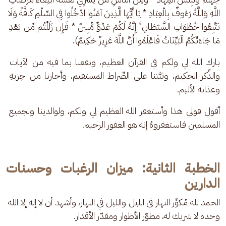
اللَّهِ وَاللَّهُ رَءُوفٌ بِالْعِبَادِ * يَا أَيُّهَا الَّذِينَ آمَنُوا ادْخُلُوا فِي السِّلْمِ كَافَّةً وَلَا 
تَتَّبِعُوا خُطُوَاتِ الشَّيْطَانِ ۚ إِنَّهُ لَكُمْ عَدُوٌّ مُّبِينٌ * فَإِن زَلَلْتُم مِّن بَعْدِ 
مَا جَاءَتْكُمُ الْبَيِّنَاتُ فَاعْلَمُوا أَنَّ اللَّهَ عَزِيزٌ حَكِيمٌ).
بارك الله لي ولكم في القرآن العظيم، ونفعنا بما فيه من الآيات 
والذِّكر الحكيم، وثبَّتنا على الصِّراط المستقيم، وأجارنا من خِزيهِ 
وعذابه الأليم.
أقول قولي هذا وأستغفر الله العظيم لي ولكم، ولوالدينا ولجميع 
المسلمين فاستغفروهُ إنه هو الغفور الرحيم.
الخطبة الثانية: ميزان الرغبات وحسنات
الدارين
الحمد لله مُكوِّر النهار في الليل والليل في النهار، وأشهد أن لا إله إلا الله 
وحده لا شريك له، مطوّر الأطوار ومقدّر الأقدار.