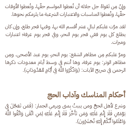
وإنّ مِن تَقواهُ جل جلاله أن تُعطوا المواسم حقّها، وتُعطوا الأوقات 
حقّها، وتُعطوا المناسبات والاعتبارات الشرعية ما يلزمكم نحوها.
لقد مرَّت عليكم ليالٍ عشر أقسم الله بها، وفيها فجر طلع، وإن كان 
يطلع كل يوم ففي فجر يوم النحر، وفي فجر يوم عرفة؛ اعتبارات 
وميزات.
ومرَّ عليكم مِن مظاهر الشفع: يوم النحر، يوم عيد الأضحى. ومِن 
مظاهر الوتر: يوم عرفة، وها أنتم في وسط أيام معدودات ذكرها 
الرحمن في صريح الآيات: (وَاذْكُرُوا اللَّهَ فِي أَيَّامٍ مَّعْدُودَاتٍ).
أحكام المناسك وآداب الحج
وشرع لأهل الحجّ ومن يبيتُ بِمنى ويرمي الجمار: (فَمَن تَعَجَّلَ فِي 
يَوْمَيْنِ فَلَا إِثْمَ عَلَيْهِ وَمَن تَأَخَّرَ فَلَا إِثْمَ عَلَيْهِ لِمَنِ اتَّقَىٰ وَاتَّقُوا اللَّهَ 
وَاعْلَمُوا أَنَّكُمْ إِلَيْهِ تُحْشَرُونَ).