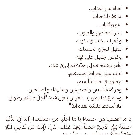
نجاة من العذاب،
مرافقة للأحباب،
دنو واقتراب،
ستر للمعاصي والعيوب،
وغَفر للسيئات والذنوب،
تثقيل لميزان الحسنات،
وعَرض جميل على الإله،
وأمر بالانصراف إلى جنّته تعالى في علاه،
ثبات على الصراط المستقيم،
وخلود في جنات النعيم،
ومرافقة للنبيين والصديقين والشهداء والصالحين.
وسماع نداء من رب العرش يقول فيه: "أُحِلّ عليكم رضواني
فلا أسخط عليكم بعده أبدًا".
يا ما أعظمها مِن حسنة! يا ما أجلّها من حسنات! (آتِنَا فِي الدُّنْيَا 
حَسَنَةً وَفِي الْآخِرَةِ حَسَنَةً وَقِنَا عَذَابَ النَّارِ)؛ (إِنَّكَ مَن تُدْخِلِ النَّارَ 
فَقَدْ أَخْزَيْتَهُ وَمَا لِلظَّالِمِينَ مِنْ أَنصَارٍ).