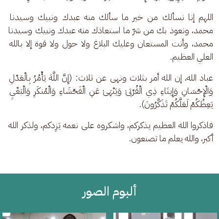
اللهم إنا نسألك من خير ما سألك منه عبدك ونبيك وسيدنا 
محمد، ونعوذ بك من شرّ ما استعاذك منه عبدك ونبيك وسيدنا 
محمد، وأنت المستعان وعليك البلاغ ولا حول ولا قوة إلا بالله 
العلي العظيم.
عباد الله، إن الله أمر بثلاث ونهى عن ثلاث: (إِنَّ اللَّهَ يَأْمُرُ بِالْعَدْلِ 
وَالْإِحْسَانِ وَإِيتَاءِ ذِي الْقُرْبَىٰ وَيَنْهَىٰ عَنِ الْفَحْشَاءِ وَالْمُنكَرِ وَالْبَغْيِ 
يَعِظُكُمْ لَعَلَّكُمْ تَذَكَّرُونَ).
فاذكروا الله العظيم يذكركم، واشكروه على نعمه يَزِدكم، ولذكر الله 
أكبر، والله يعلم ما تصنعون.
ألبوم الصور