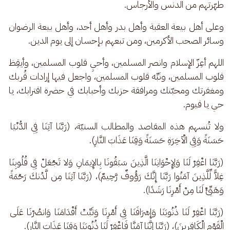
طهّرتهم من الدنس والأرجاس.
وعلى أهل بيعة العقبة وأهل بدر وأهل أحد، وأهل بيعة الرضوان 
وسائر الصحب الأكرمين، ومن تبعهم بإحسان إلى يوم الدين.
اللهم أعِزّ الإسلام وانصر المسلمين، وأحيِ قلوب المسلمين، وأيقِظ 
قلوب المسلمين، ونَبِّه قلوب المسلمين، واجعل فيها إرادات قُربك 
ومغفرتك ومحبّتك ومرافقة حزبك وأحبابك في حضرة اقترابك، يا 
حي يا قيوم. 
ولا تُنسهم هذه المقاصد والمطالب السنيّة، (رَبَّنَا آتِنَا فِي الدُّنْيَا 
حَسَنَةً وَفِي الْآخِرَةِ حَسَنَةً وَقِنَا عَذَابَ النَّارِ).
(رَبَّنَا اغْفِرْ لَنَا وَلِإِخْوَانِنَا الَّذِينَ سَبَقُونَا بِالإِيمَانِ وَلا تَجْعَلْ فِي قُلُوبِنَا 
غِلاًّ لِّلَّذِينَ آمَنُوا رَبَّنَا إِنَّكَ رَؤُوفٌ رَّحِيمٌ)، (رَبَّنَا آتِنَا مِن لَّدُنكَ رَحْمَةً 
وَهَيِّئْ لَنَا مِنْ أَمْرِنَا رَشَدًا). 
(رَبَّنَا اغْفِرْ لَنَا ذُنُوبَنَا وَإِسْرَافَنَا فِي أَمْرِنَا وَثَبِّتْ أَقْدَامَنَا وَانصُرْنَا عَلَى 
الْقَوْمِ الْكَافِرِينَ)، (رَبَّنَا إِنَّنَا آمَنَّا فَاغْفِرْ لَنَا ذُنُوبَنَا وَقِنَا عَذَابَ النَّارِ).