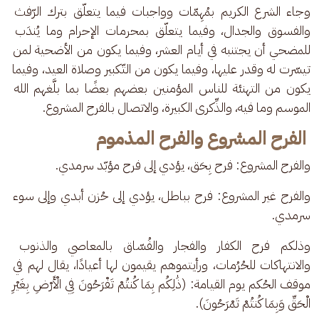
وجاء الشرع الكريم بمُهِمّات وواجبات فيما يتعلّق بترك الرّفث 
والفسوق والجدال، وفيما يتعلّق بمحرمات الإحرام وما يُندَب 
للمضحي أن يجتنبه في أيام العشر، وفيما يكون من الأضحية لمن 
تيسّرت له وقدر عليها، وفيما يكون من التّكبير وصلاة العيد، وفيما 
يكون من التهنئة للناس المؤمنين بعضهم بعضًا بما بلَّغهم الله 
الموسم وما فيه، والذِّكرى الكبيرة، والاتصال بالفرح المشروع.
الفرح المشروع والفرح المذموم
والفرح المشروع: فرح بِحَق، يؤدي إلى فرح مؤبّد سرمدي. 
والفرح غير المشروع: فرح بباطل، يؤدي إلى حُزن أبدي وإلى سوء 
سرمدي.
وذلكم فرح الكفار والفجار والفُسّاق بالمعاصي والذنوب 
والانتهاكات للحُرُمات، ورأيتموهم يقيمون لها أعيادًا، يقال لهم في 
موقف الحُكم يوم القيامة: (ذَٰلِكُم بِمَا كُنتُمْ تَفْرَحُونَ فِي الْأَرْضِ بِغَيْرِ 
الْحَقِّ وَبِمَا كُنتُمْ تَمْرَحُونَ).