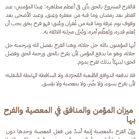
فالفرح المشروع بالحق يأتي في أعظم مظاهره: عِيدَا المؤمنين؛ عيد 
الفطر بعد رمضان وما فيه من مغفرة وعِتق، وعيد الأضحى بعد 
وقوف يوم عرفة وما فيه من غُفران وعُتق؛ فهو فرح بِحَق يجب أن 
يُعلم قدره، ويُعظِّم أمره، ويُنزَل منزلته اللائقة به.
أيها المؤمنون بالله جل جلاله، وهذا الفرح بفضل الله وبرحمته جل 
جلاله، وهو ما يدفع المؤمن لأن يفرح بالحق ورحمة الحق وفضل 
الحق؛ ليتهيّأ بذلك لفرح يدوم.
فلا تدفعه الدوافع الطّبعية المُجرّدة، ولا الساقطة الهابطة السُّفلية؛ 
لأن يفرح بسوء، ولا بضُر، ولا بمعصية ولا بفِسق.
ميزان المؤمن والمنافق في المعصية والفرح
بها
وإنّ الفرح بالمعصية إثمه أشدّ مِن فعل المعصية وحدها دون 