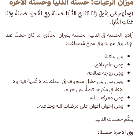
ميزان الرغبات: حسنة الدنيا وحسنة الآخرة
(وَمِنْهُم مَّن يَقُولُ رَبَّنَا آتِنَا فِي الدُّنْيَا حَسَنَةً وَفِي الْآخِرَةِ حَسَنَةً وَقِنَا 
عَذَابَ النَّارِ).
أرادوا الحَسنة في الدنيا، الحسنة بميزان الخلّاق، ما كان حَسَنًا عند 
الإله، وفي ميزانه وفي شرع مُصطفاه:
مِن عافية،
ومِن علم نافع،
ومِن زوجة صالحة،
ومِن مال مِن حلال مصروف في الطاعات، لا شُبهة فيه ولا
نفقة في مكروه فضلًا عن حرام،
ومن معرفة بالله،
ومن إخوان أعوان على مرضات الله وطاعته..
تِلكُم حسنات الدنيا.
وفي الآخرة حسنة: 