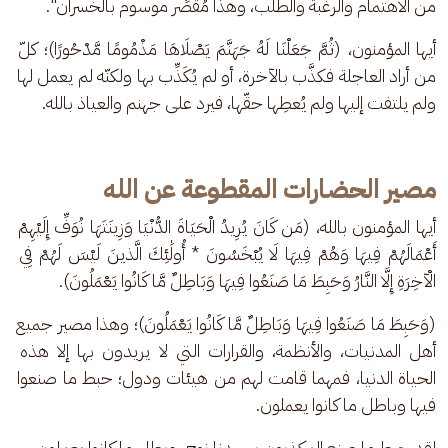
من الاهتمام والرغبة والطلب، وهذا مُقصِّر موسوم بالخسران".
أيها المؤمنون، (ثُمَّ جَعَلْنَا لَهُ جَهَنَّمَ يَصْلَاهَا مَذْمُومًا مَّدْحُورًا)؛ كلّ 
من أراد العاجلة فكذَّب بالآخرة، أو لم يُكَذِّب بها ولكنّه لم يعمل لها 
ولم يلتفت إليها ولم يُعطِها حقّها، فيرد على جهنم والعياذ بالله.
مصير الحضارات المقطوعة عن الله
أيها المؤمنون بالله، (مَن كَانَ يُرِيدُ الْحَيَاةَ الدُّنْيَا وَزِينَتَهَا نُوَفِّ إِلَيْهِمْ 
أَعْمَالَهُمْ فِيهَا وَهُمْ فِيهَا لَا يُبْخَسُونَ * أُولَٰئِكَ الَّذينَ لَيْسَ لَهُمْ فِي 
الْآخِرَةِ إِلَّا النَّارُ وَحَبِطَ مَا صَنَعُوا فِيهَا وَبَاطِلٌ مَّا كَانُوا يَعْمَلُونَ).
(وَحَبِطَ مَا صَنَعُوا فِيهَا وَبَاطِلٌ مَّا كَانُوا يَعْمَلُونَ)؛ وهذا مصير جميع 
أهل المدنيات، والأنظمة، والقرارات التي لا يريدون بها إلا هذه 
الحياة الدنيا، فمهما قامت لهم من هيئات ودول؛ حبط ما صنعوا 
فيها وباطل ما كانوا يعملون.
لقد حبط ما صنع المكذبون بسيدنا نوح، وبطل ما كانوا يعملون. 