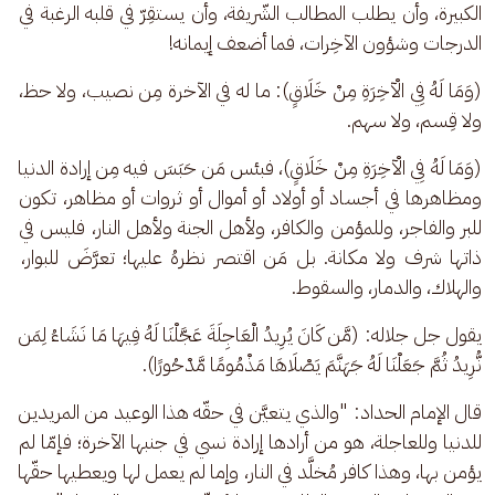
الكبيرة، وأن يطلب المطالب الشّريفة، وأن يستقِرّ في قلبه الرغبة في 
الدرجات وشؤون الآخِرات، فما أضعف إيمانه! 
(وَمَا لَهُ فِي الْآخِرَةِ مِنْ خَلَاقٍ): ما له في الآخرة مِن نصيب، ولا حظ، 
ولا قِسم، ولا سهم. 
(وَمَا لَهُ فِي الْآخِرَةِ مِنْ خَلَاقٍ)، فبئس مَن حَبَسَ فيه مِن إرادة الدنيا 
ومظاهرها في أجساد أو أولاد أو أموال أو ثروات أو مظاهر، تكون 
للبر والفاجر، وللمؤمن والكافر، ولأهل الجنة ولأهل النار، فليس في 
ذاتها شرف ولا مكانة. بل مَن اقتصر نظرهُ عليها؛ تعرَّضَ للبوار، 
والهلاك، والدمار، والسقوط.
يقول جل جلاله: (مَّن كَانَ يُرِيدُ الْعَاجِلَةَ عَجَّلْنَا لَهُ فِيهَا مَا نَشَاءُ لِمَن 
نُّرِيدُ ثُمَّ جَعَلْنَا لَهُ جَهَنَّمَ يَصْلَاهَا مَذْمُومًا مَّدْحُورًا).
قال الإمام الحداد: "والذي يتعيَّن في حقّه هذا الوعيد من المريدين 
للدنيا وللعاجلة، هو من أرادها إرادة نسي في جنبها الآخرة؛ فإمّا لم 
يؤمن بها، وهذا كافر مُخلَّد في النار، وإما لم يعمل لها ويعطيها حقّها 