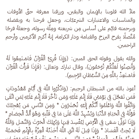
ملأ الله قلوبنا بالإيمان واليقين، ورزقنا معرفة حقّ الأوقات 
والمناسبات والاعتبارات الشرعيّات، وجعل فرحنا به وبفضله 
وبرحمته قائِم على أساس مِن شريعته ومِلّة رسوله، وجعلهُ فرحًا 
مُتَّصلًا بِفرح البرزخ والقيامة ودار الكرامة، إنهُ أكرم الأكرمين وأرحم 
الراحمين.
والله يقول وقوله الحق المبين: (وَإِذَا قُرِئَ الْقُرْآنُ فَاسْتَمِعُوا لَهُ 
وَأَنصِتُوا لَعَلَّكُمْ تُرْحَمُونَ)، وقال تبارك وتعالى: (فَإِذَا قَرَأْتَ الْقُرْآنَ 
فَاسْتَعِذْ بِاللَّهِ مِنَ الشَّيْطَانِ الرَّجِيمِ).
أعوذ بالله من الشيطان الرجيم: (وَاذْكُرُوا اللَّهَ فِي أَيَّامٍ مَّعْدُودَاتٍ 
فَمَن تَعَجَّلَ فِي يَوْمَيْنِ فَلَا إِثْمَ عَلَيْهِ وَمَن تَأَخَّرَ فَلَا إِثْمَ عَلَيْهِ لِمَنِ اتَّقَىٰ 
وَاتَّقُوا اللَّهَ وَاعْلَمُوا أَنَّكُمْ إِلَيْهِ تُحْشَرُونَ * وَمِنَ النَّاسِ مَن يُعْجِبُكَ 
قَوْلُهُ فِي الْحَيَاةِ الدُّنْيَا وَيُشْهِدُ اللَّهَ عَلَىٰ مَا فِي قَلْبِهِ وَهُوَ أَلَدُّ الْخِصَامِ * 
وَإِذَا تَوَلَّىٰ سَعَىٰ فِي الْأَرْضِ لِيُفْسِدَ فِيهَا وَيُهْلِكَ الْحَرْثَ وَالنَّسْل وَاللَّهُ 
لَا يُحِبُّ الْفَسَادَ * وَإِذَا قِيلَ لَهُ اتَّقِ اللَّهَ أَخَذَتْهُ الْعِزَّةُ بِالْإِثْمِ فَحَسْبُهُ 
جَهَنَّمُ وَلَبِئْسَ الْمِهَادُ * وَمِنَ النَّاسِ مَن يَشْرِي نَفْسَهُ ابْتِغَاءَ مَرْضَاتِ 