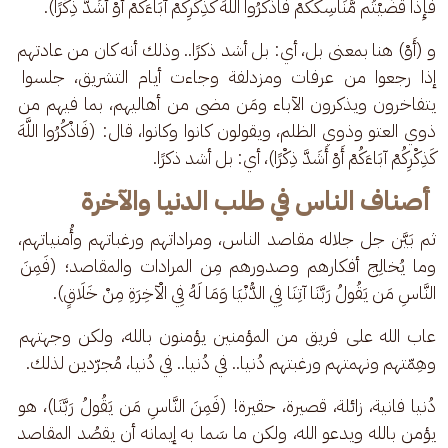
فَإِذَا قَضَيْتُم مَّنَاسِكَكُمْ فَاذْكُرُوا اللَّهَ كَذِكْرِكُمْ آبَاءَكُمْ أَوْ أَشَدَّ ذِكْرًا).
و (أَوْ) هنا بمعنى بل، أي: بل أشد ذكرًا.. وذلك أنه كان من عادتهم 
إذا رجعوا من عرفات ومزدلفة وجاءت أيام التشريق، جلسوا 
يتفاخرون ويذكرون الآباء ومَن مضى من أهاليهم، بما فيهم من 
ذوي العتو وذوي الظلم، ويقولون كانوا وكانوا، قال: (فَاذْكُرُوا اللَّهَ 
كَذِكْرِكُمْ آبَاءَكُمْ أَوْ أَشَدَّ ذِكْرًا)، أي: بل أشد ذكرًا.
أصناف الناس في طلب الدنيا والآخرة
ثم بَيَّن جل جلاله مقاصد الناس، ومراداتهم ورغباتهم وأُمنياتهم، 
وما يُخالِج أفكارهم وصدورهم مِن المرادات والمقاصد؛ (فَمِنَ 
النَّاسِ مَن يَقُولُ رَبَّنَا آتِنَا فِي الدُّنْيَا وَمَا لَهُ فِي الْآخِرَةِ مِنْ خَلَاقٍ).
عاب الله على فريق من المؤمنين يؤمنون بالله، ولكن وجهتهم 
وهِمّتهم ونهمتهم ورغبتهم دُنيا.. في دُنيا.. في دُنيا، مُجرّدين لذلك. 
دُنيا فانية، زائلة، قصيرة، حقيرة! (فَمِنَ النَّاسِ مَن يَقُولُ رَبَّنَا)، هو 
يؤمن بالله ويدعو الله، ولكن ما سَما به إيمانه أن يقصُد المقاصد 