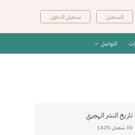
User Logi
Search M
التسجيل
تسجيل الدخول
ات
التواصل
تاريخ النشر الهجري
30 شَعبان 1425