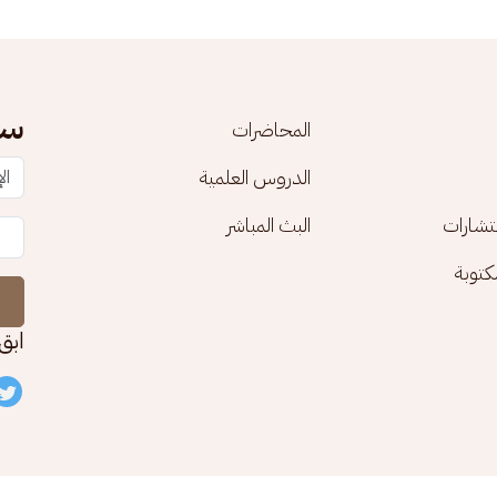
سج
المحاضرات
الدروس العلمية
تشارات
البث المباشر
توبة
ابق