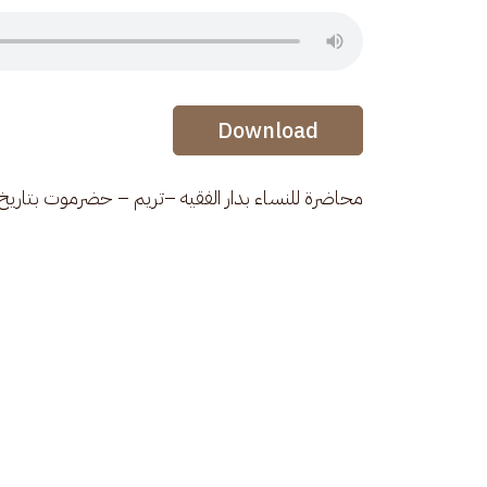
Audio Stream
Audio Stream
Download
محاضرة للنساء بدار الفقيه –تريم – حضرموت بتاريخ 29/8/1425ه