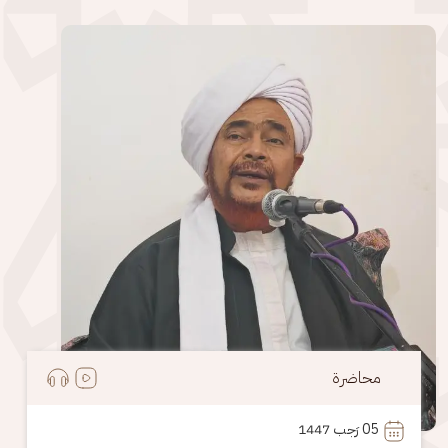
الصورة
محاضرة
05
 رَجب 1447