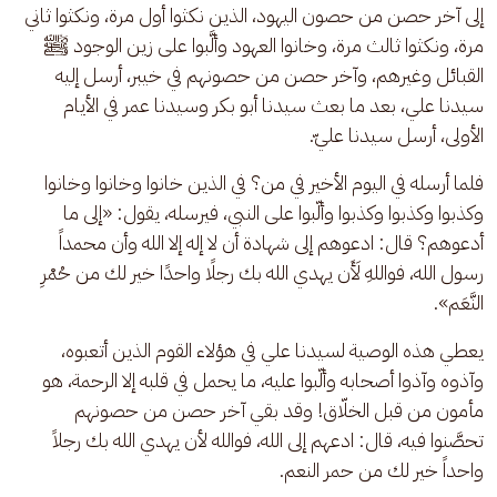
إلى آخر حصن من حصون اليهود، الذين نكثوا أول مرة، ونكثوا ثاني 
مرة، ونكثوا ثالث مرة، وخانوا العهود وألَّبوا على زين الوجود ﷺ 
القبائل وغيرهم، وآخر حصن من حصونهم في خيبر، أرسل إليه 
سيدنا علي، بعد ما بعث سيدنا أبو بكر وسيدنا عمر في الأيام 
الأولى، أرسل سيدنا عليّ. 
فلما أرسله في اليوم الأخير في من؟ في الذين خانوا وخانوا وخانوا 
وكذبوا وكذبوا وكذبوا وألّبوا على النبي، فيرسله، يقول: «إلى ما 
أدعوهم؟ قال: ادعوهم إلى شهادة أن لا إله إلا الله وأن محمداً 
رسول الله، فواللهِ لَأَن يهدي الله بك رجلًا واحدًا خير لك من حُمْرِ 
النَّعَم».
يعطي هذه الوصية لسيدنا علي في هؤلاء القوم الذين أتعبوه، 
وآذوه وآذوا أصحابه وألّبوا عليه، ما يحمل في قلبه إلا الرحمة، هو 
مأمون من قبل الخلّاق! وقد بقي آخر حصن من حصونهم 
تحصَّنوا فيه، قال: ادعهم إلى الله، فوالله لأن يهدي الله بك رجلاً 
واحداً خير لك من حمر النعم.