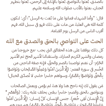
بالصدق، بُعثوا بالتواضع، بُعثوا بالإنابة إلى الرحمن، بُعثوا بتطهير 
الجنان، بعثوا بالأدب صلوات الله وسلامه عليهم. 
قال: "وأما الشهداء فماتوا على ما بُعث به الرسل"؛ أي: لتكون 
كلمة الله هي العليا، من مات على ذلك فهو في سبيل الله، فهم 
أقرب الناس من الرسل يوم القيامة.
الحث على التواصي بالحق والصدق مع الله
كل ذلك يوقفنا على هذه الحقائق التي يجب -مع خروجنا من 
رمضان والشهر الكريم المبارك، واستقبالنا لأشهر الحج ثم الأشهر 
الحُرُم- أن نغنم تواصينا بالصبر والحقّ، فإنه صفة الناجين من 
الخُسر في سورة العصر: (إِلَّا الَّذِينَ آمَنُوا وَعَمِلُوا الصَّالِحَاتِ وَتَوَاصَوْا 
بِالْحَقِّ وَتَوَاصَوْا بِالصَّبْرِ)، وسواهم خاسر! خاسر، لا تُصدّق الخيال! 
مَن يقول لك إنه ناجح هنا ولا هنا، لم يؤمن ويعمل الصالحات 
ويتواصى بالحق والصبر؛ خاسر! بيقين يحلف عليه ربك: (وَالْعَصْرِ * 
إِنَّ الْإِنسَانَ لَفِي خُسْرٍ). جنس الإنسان، كلّ إنسان: (إِلَّا الَّذِينَ آمَنُوا 
وَعَمِلُوا الصَّالِحَاتِ وَتَوَاصَوْا بِالْحَقِّ وَتَوَاصَوْا بِالصَّبْرِ) هم وحدهم.