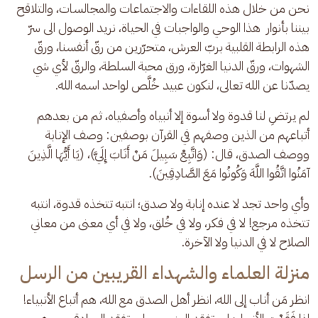
نحن من خلال هذه اللقاءات والاجتماعات والمجالسات، والتلاقح 
بيننا بأنوار  هذا الوحي والواجبات في الحياة، نريد الوصول الى سرّ 
هذه الرابطة القلبية بربّ العرش، متحرّرين من رقّ أنفسنا، ورقّ 
الشهوات، ورقّ الدنيا الغرّارة، ورق محبة السلطة، والرقّ لأي شي 
يصدّنا عن الله تعالى، لنكون عبيد خُلَّص لواحد اسمه الله.
لم يرتضِ لنا قدوة ولا أسوة إلا أنبياه وأصفياه، ثم من بعدهم 
أتباعهم من الذين وصفهم في القرآن بوصفين: وصف الإنابة 
ووصف الصدق، قال: (وَاتَّبِعْ سَبِيلَ مَنْ أَنَابَ إِلَيَّ)، (يَا أَيُّهَا الَّذِينَ 
آمَنُوا اتَّقُوا اللَّهَ وَكُونُوا مَعَ الصَّادِقِينَ). 
وأي واحد تجد لا عنده إنابة ولا صدق؛ انتبه تتخذه قدوة، انتبه 
تتخذه مرجع! لا في فكر، ولا في خُلق، ولا في أي معنى من معاني 
الصلاح لا في الدنيا ولا الآخرة.
منزلة العلماء والشهداء القريبين من الرسل
انظر مَن أناب إلى الله، انظر أهل الصدق مع الله، هم أتباع الأنبياء! 