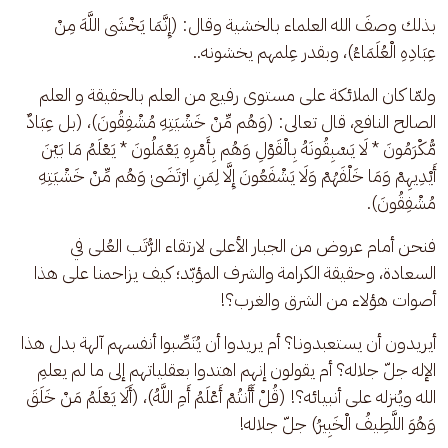
بذلك وصفَ الله العلماء بالخشية وقال: (إِنَّمَا يَخْشَى اللَّهَ مِنْ 
عِبَادِهِ الْعُلَمَاءُ)، وبقدر عِلمهم يخشونه.. 
ولمّا كان الملائكة على مستوى رفيع من العلم بالحقيقة و العلم 
الصالح النافع، قال تعالى: (وَهُم مِّنْ خَشْيَتِهِ مُشْفِقُونَ)، (بل عِبَادٌ 
مُّكْرَمُونَ * لَا يَسْبِقُونَهُ بِالْقَوْلِ وَهُم بِأَمْرِهِ يَعْمَلُونَ * يَعْلَمُ مَا بَيْنَ 
أَيْدِيهِمْ وَمَا خَلْفَهُمْ وَلَا يَشْفَعُونَ إِلَّا لِمَنِ ارْتَضَىٰ وَهُم مِّنْ خَشْيَتِهِ 
مُشْفِقُونَ). 
فنحن أمام عروض من الجبار الأعلى لارتقاء الرُّتَب العُلى في 
السعادة، وحقيقة الكرامة والشرف المؤبّد؛ كيف يزاحمنا على هذا 
أصوات هؤلاء من الشرق والغرب؟!
أيريدون أن يستعبدونا؟ أم يريدوا أن يُنَصِّبوا أنفسهم آلهة بدل هذا 
الإله جلّ جلاله؟ أم يقولون إنهم اهتدوا بعقلياتهم إلى ما لم يعلمِ 
الله ويُنزله على أنبيائه؟! (قُلْ أَأَنتُمْ أَعْلَمُ أَمِ اللَّهُ)، (أَلَا يَعْلَمُ مَنْ خَلَقَ 
وَهُوَ اللَّطِيفُ الْخَبِيرُ) جلّ جلاله!