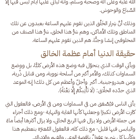
الله عليه وعلى آله وصحبه وسلم، وأنه ليأتي عليها أيام ليس فيها إلا 
السِّباع والوحوش.
وذلك أنَّ شِرار الخَلْق الذين تقوم عليهم الساعة بعيدون عن تلك 
المناطق وتلك الأماكن، وهم شرُّ هذا الخلق، شرُّ هذا الصنف من 
المخلوقين إنسًا وجنًّا، هم الذين تقوم عليهم الساعة. 
حقيقة الدنيا أمام عظمة الخالق
ويأتي الوقت الذي يتحوّل فيه وضع هذه الأرض كليًّا، بل ووضع 
السماوات كذلك، والأمر أكبر من أسلحة نووية، ومن قنابل ذُرية، 
ومن هيدروجينية.. أكبر  وأجلّ وأعظم من كل ذلك! إنه الموعد 
الذي حدّده الخلّاق: (لَا تَأْتِيكُمْ إِلَّا بَغْتَةً).
يأتي الناس فيُصْعَق من في السماوات ومن في الأرض، فالعقول التي 
كبَّرت الأرض تكبيرًا وجعلتها كأنها الغاية والنهاية -ومع ذلك أجزاء 
من جملة الأرض ولا يزال فيها الربع الخالي، ولا يزال أكثرها أيضاً ماءً 
واليابس فيها قليل- مع ذلك كله، فالعقول المُغترّة بتعظيم هذا 
وكأنها كل شيء؛ عقولٌ ناقصة الوعي والفهم والإدراك.