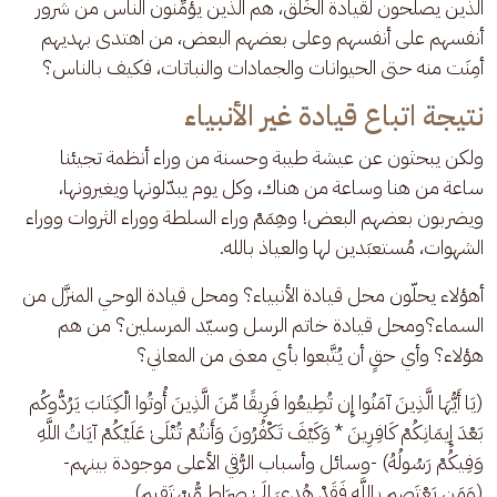
الذين يصلحون لقيادة الخَلْق، هم الذين يؤمِّنون الناس من شرور 
أنفسهم على أنفسهم وعلى بعضهم البعض، من اهتدى بهديهم 
أمِنَت منه حتى الحيوانات والجمادات والنباتات، فكيف بالناس؟
نتيجة اتباع قيادة غير الأنبياء
ولكن يبحثون عن عيشة طيبة وحسنة من وراء أنظمة تجيئنا 
ساعة من هنا وساعة من هناك، وكل يوم يبدّلونها ويغيرونها، 
ويضربون بعضهم البعض! وهِمَمْ وراء السلطة ووراء الثروات ووراء 
الشهوات، مُستعبَدين لها والعياذ بالله. 
أهؤلاء يحلّون محل قيادة الأنبياء؟ ومحل قيادة الوحي المنزَّل من 
السماء؟ومحل قيادة خاتم الرسل وسيّد المرسلين؟ من هم 
هؤلاء؟ وأي حقٍ أن يُتَّبعوا بأي معنى من المعاني؟
(يَا أَيُّهَا الَّذِينَ آمَنُوا إِن تُطِيعُوا فَرِيقًا مِّنَ الَّذِينَ أُوتُوا الْكِتَابَ يَرُدُّوكُم 
بَعْدَ إِيمَانِكُمْ كَافِرِينَ * وَكَيْفَ تَكْفُرُونَ وَأَنتُمْ تُتْلَىٰ عَلَيْكُمْ آيَاتُ اللَّهِ 
وَفِيكُمْ رَسُولُهُ) -وسائل وأسباب الرُّقي الأعلى موجودة بينهم- 
(وَمَن يَعْتَصِم بِاللَّهِ فَقَدْ هُدِيَ إِلَىٰ صِرَاطٍ مُّسْتَقِيمٍ). 