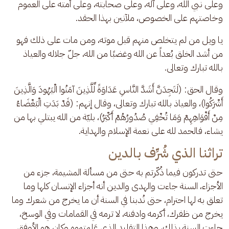
وعلى نبي الله، وعلى آله، وعلى صحابته، وعلى أمته على العموم 
وخاصتهم على الخصوص، ملآنين بهذا الحقد. 
يا ويل من لم يتخلص منهم قبل موته، ومن مات على ذلك فهو 
من أشد الخلق بُعداً عن الله وغضبًا من الله، جلّ جلاله والعياذ 
بالله تبارك وتعالى.
وقال الحق: (لَتَجِدَنَّ أَشَدَّ النَّاسِ عَدَاوَةً لِّلَّذِينَ آمَنُوا الْيَهُودَ وَالَّذِينَ 
أَشْرَكُوا)، والعياذ بالله تبارك وتعالى، وقال إنهم: (قَدْ بَدَتِ الْبَغْضَاءُ 
مِنْ أَفْوَاهِهِمْ وَمَا تُخْفِي صُدُورُهُمْ أَكْبَرُ)، بليّة من الله يبتلي بها من 
يشاء، فالحمد لله على نعمة الإسلام والهداية.
تراثنا الذي شُرِّف بالدين
حتى تدركون فيما ذُكّرتم به حتى من مسألة المشيمة، جزء من 
الأجزاء، السنة جاءت والهدى والدين أنه أجزاء الإنسان كلها وما 
تعلق به لها احترام، حتى نُدبنا في السنة أن ما يخرج من شعرك وما 
يخرج من ظفرك، أكرمه وادفنه، لا ترمه في القمامات وفي الوسخ، 
جاءت السنة بذلك، وهذا التقليد الذي عَلِمتموه وكان هو الأوفق 