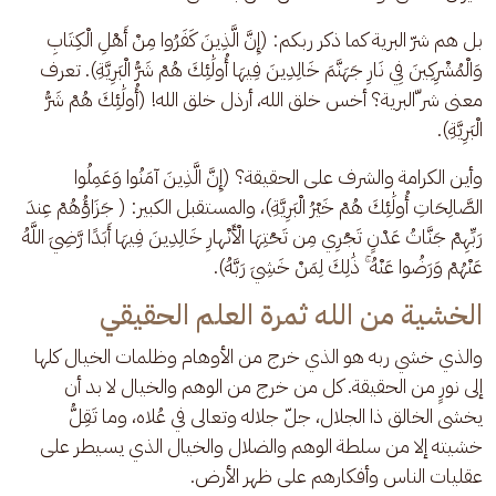
بل هم شرّ البرية كما ذكر ربكم: (إِنَّ الَّذِينَ كَفَرُوا مِنْ أَهْلِ الْكِتَابِ 
وَالْمُشْرِكِينَ فِي نَارِ جَهَنَّمَ خَالِدِينَ فِيهَا أُولَٰئِكَ هُمْ شَرُّ الْبَرِيَّةِ). تعرف 
معنى شر ّالبرية؟ أخس خلق الله، أرذل خلق الله! (أُولَٰئِكَ هُمْ شَرُّ 
الْبَرِيَّةِ). 
وأين الكرامة والشرف على الحقيقة؟ (إِنَّ الَّذِينَ آمَنُوا وَعَمِلُوا 
الصَّالِحَاتِ أُولَٰئِكَ هُمْ خَيْرُ الْبَرِيَّةِ)، والمستقبل الكبير: ( جَزَاؤُهُمْ عِندَ 
رَبِّهِمْ جَنَّاتُ عَدْنٍ تَجْرِي مِن تَحْتِهَا الْأَنْهارِ خَالِدِينَ فِيهَا أَبَدًا رَّضِيَ اللَّهُ 
عَنْهُمْ وَرَضُوا عَنْهُ ۚ ذَٰلِكَ لِمَنْ خَشِيَ رَبَّهُ).
الخشية من الله ثمرة العلم الحقيقي
والذي خشي ربه هو الذي خرج من الأوهام وظلمات الخيال كلها 
إلى نورٍ من الحقيقة. كل من خرج من الوهم والخيال لا بد أن 
يخشى الخالق ذا الجلال، جلّ جلاله وتعالى في عُلاه، وما تَقِلُّ 
خشيته إلا من سلطة الوهم والضلال والخيال الذي يسيطر على 
عقليات الناس وأفكارهم على ظهر الأرض.