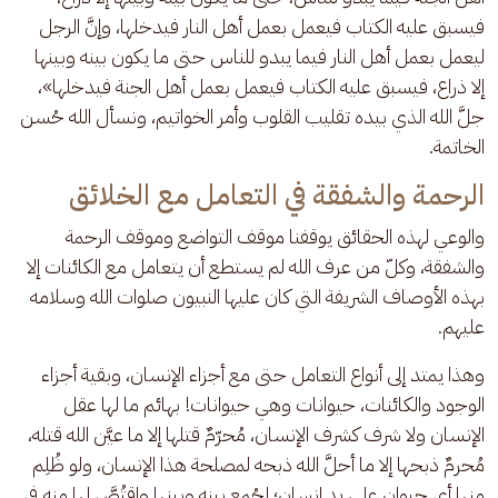
فيسبق عليه الكتاب فيعمل بعمل أهل النار فيدخلها، وإنَّ الرجل 
ليعمل بعمل أهل النار فيما يبدو للناس حتى ما يكون بينه وبينها 
إلا ذراع، فيسبق عليه الكتاب فيعمل بعمل أهل الجنة فيدخلها»، 
جلَّ الله الذي بيده تقليب القلوب وأمر الخواتيم، ونسأل الله حُسن 
الخاتمة.
الرحمة والشفقة في التعامل مع الخلائق
والوعي لهذه الحقائق يوقفنا موقف التواضع وموقف الرحمة 
والشفقة، وكلّ من عرف الله لم يستطع أن يتعامل مع الكائنات إلا 
بهذه الأوصاف الشريفة التي كان عليها النبيون صلوات الله وسلامه 
عليهم. 
وهذا يمتد إلى أنواع التعامل حتى مع أجزاء الإنسان، وبقية أجزاء 
الوجود والكائنات، حيوانات وهي حيوانات! بهائم ما لها عقل 
الإنسان ولا شرف كشرف الإنسان، مُحرّمٌ قتلها إلا ما عيَّن الله قتله، 
مُحرمٌ ذبحها إلا ما أحلَّ الله ذبحه لمصلحة هذا الإنسان، ولو ظُلِم 
منها أي حيوان على يدِ إنسان؛ لجُمِع بينه وبينها واقتُصَّ لها منه في 