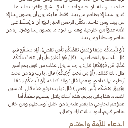
صاحب الرسالة: لو اجتمع أعداء الله في الشرق والغرب علينا ما 
قدروا علينا إلا بعناصر من بيننا، فقط! ما يقدرون أن يصلون إلينا إلا 
من بيننا ومن داخلنا، تكفَّل الرحمن الجبّار لنبيّه أن لا يُسلّط على 
الأمة عدوّاً من خارجها، وهم الى اليوم ما يصلون إلينا وضرّنا  إلا من 
عناصر وسطنا ومن بيننا.
(أَوْ يَلْبِسَكُمْ شِيَعًا وَيُذِيقَ بَعْضَكُم بَأْسَ بَعْضٍ)، أراد يتشفّع فيها 
قال الله سبق القضاء بهذا، (قلْ هُوَ الْقَادِرُ عَلَىٰ أَن يَبْعَثَ عَلَيْكُمْ 
عَذَابًا مِّن فَوْقِكُمْ) قال: يا رب ما ينزل عذاب من فوق يعم أمتي 
قال: لك كذلك، (أَوْ مِن تَحْتِ أَرْجُلِكُمْ) قال: يا رب ولا من تحت 
أرجلهم يهلك أمتي ويعمها قال: ولك كذلك، (أَوْ يَلْبِسَكُمْ شِيَعًا 
وَيُذِيقَ بَعْضَكُم بَأْسَ بَعْضٍ ) قال: يا رب ترفع هذه قال: لا، سبق 
القضاء، هذا يبقى بينهم، هذه أمتك يقتل بعضهم بعضاً، أما 
عدوّهم الخارجي ما يقدر عليه إلا من خلال أوساطهم ومن خلال 
عناصر فيهم، أعوذ بالله تبارك وتعالى.
الدعاء للأمة والختام