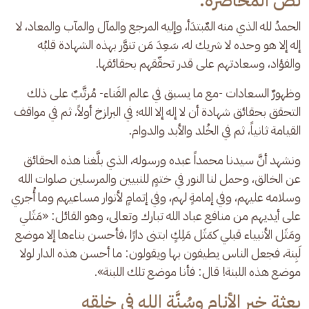
نص المحاضرة:
الحمدُ لله الذي منه المٌبتدَأ، وإليه المرجع والمآل والمآب والمعاد، لا 
إله إلا هو وحده لا شريك له، سَعِدَ مَن تنوَّر بهذه الشهادة قلبُه 
والفؤاد، وسعادتهم على قدر تحقّقهم بحقائقها.
وظهورٌ السعادات -مع ما يسبق في عالم الفَناء- مُرتَّبٌ على ذلك 
التحقق بحقائق شهادة أن لا إله إلا الله؛ في البرازخ أولاً، ثم في مواقف 
القيامة ثانياً، ثم في الخُلد والأبد والدوام.
ونشهد أنَّ سيدنا محمداً عبده ورسوله، الذي بلَّغنا هذه الحقائق 
عن الخالق، وحمل لنا النور في ختمٍ للنبيين والمرسلين صلوات الله 
وسلامه عليهم، وفي إمامةٍ لهم، وفي إتمامٍ لأنوار مساعيهم وما أُجري 
على أيديهم من منافع عباد الله تبارك وتعالى، وهو القائل: «مَثَلي 
ومَثَل الأنبياء قبلي كمَثَل مَلِكٍ ابتنى دارًا ،فأحسن بناءها إلا موضع 
لَبِنة، فجعل الناس يطيفون بها ويقولون: ما أحسن هذه الدار لولا 
موضع هذه اللبنة! قال: فأنا موضع تلك اللبنة».
بعثة خير الأنام وسُنَّة الله في خلقه