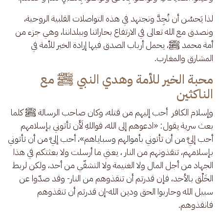
لذا يَحسُن أن نُجِدَّ ونجتهد في هذه التواصلات القلبية الروحية، 
ونصدق مع الله تعالى في الارتفاع بحاراتنا وببلداننا، وهي جزء من 
أمة محمد ﷺ، يحمل أرباب الصدق فيها إرادة الخير للأمة في 
المشارق والمغارب.
محبة الخير للأمة وهدي النبي ﷺ مع
الناكثين
وإسلام الكافر  أحب إليهم من قتله، وكان صاحب الرسالة ﷺ كلما 
بعث سرية يقول: «ادعوهم إلى الله، فواللهِ لَأَن تأتوني بإسلامهم 
أحب إليَّ من أن تأتوني بأموالهم وسباياهم»، أحب إليَّ من أن تأتوني 
بإسلامهم، تنقذونهم من النار ، يعني ما أرسلت ولا بعثتكم في هذا 
الجهاد من أجل المال ولا الغنيمة ولا التشفّي من أحد، ولكن لربط 
الخَلْق بالأحد، فإن قدرتم أن تنقذوهم من النار- وقد صدّوا عن 
سبيل الله وحاربوا الحق ودين الله-إن قدرتم أن تنقذوهم 
فانقذوهم.