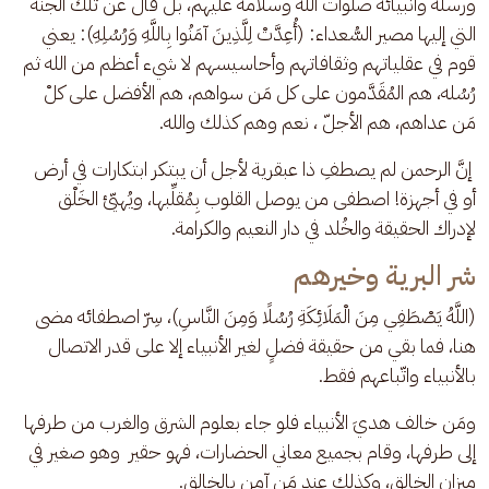
ورسله وأنبيائه صلوات الله وسلامه عليهم، بل قال عن تلك الجنة 
التي إليها مصير السُّعداء: (أُعِدَّتْ لِلَّذِينَ آمَنُوا بِاللَّهِ وَرُسُلِهِ): يعني 
قوم في عقلياتهم وثقافاتهم وأحاسيسهم لا شيء أعظم من الله ثم 
رُسُله، هم المُقَدَّمون على كل مَن سواهم، هم الأفضل على كلْ 
مَن عداهم، هم الأجلّ ، نعم وهم كذلك والله.
 إنَّ الرحمن لم يصطفِ ذا عبقرية لأجل أن يبتكر ابتكارات في أرض 
أو في أجهزة! اصطفى من يوصل القلوب بِمُقلِّبها، ويُهيّئ الخَلْق 
لإدراك الحقيقة والخُلد في دار النعيم والكرامة.
شر البرية وخيرهم
(اللَّهُ يَصْطَفِي مِنَ الْمَلَائِكَةِ رُسُلًا وَمِنَ النَّاسِ)، سِرّ اصطفائه مضى 
هنا، فما بقي من حقيقة فضلٍ لغير الأنبياء إلا على قدر الاتصال 
بالأنبياء واتّباعهم فقط. 
ومَن خالف هديَ الأنبياء فلو جاء بعلوم الشرق والغرب من طرفها 
إلى طرفها، وقام بجميع معاني الحضارات، فهو حقير  وهو صغير في 
ميزان الخالق، وكذلك عند مَن آمن بالخالق.