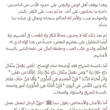
وهذا يوقِف أهل الوعي واليقين على حدود الأدب من الناحيتين: 
ناحية ما يحكمون على أحد -ما لم يمت على الكفر- بالشر، 
والخواتيم غيب، والأمر لله الحاكم سبحانه وتعالى في عباده بما 
يشاء. 
ثم بعد ذلك كله لا يجدون مجالاً للكِبْر ولا للعُجب في أنفسهم، ولا 
أيضًا للتطاول على بعضهم البعض؛ خشيةً من هذا الإله الذي له 
الحُكْم، والذي غيَّب الغيب وحقيقة المآل عن عامة الناس بالنسبة 
لأعيانهم.
أما بالنسبة للمنهاج فقد أوضحه تمام الإيضاح: (فَمَن يَعْمَلْ مِثْقَالَ 
ذَرَّةٍ خَيْرًا يَرَهُ * وَمَن يَعْمَلْ مِثْقَالَ ذَرَّةٍ شَرًّا يَرَهُ). (فَأَمَّا مَن طَغَىٰ * 
وَآثَرَ الْحَيَاةَ الدُّنْيَا * فَإِنَّ الْجَحِيمَ هِيَ الْمَأْوَىٰ * وَأَمَّا مَنْ خَافَ مَقَامَ 
رَبِّهِ وَنَهَى النَّفْسَ عَنِ الْهَوَىٰ * فَإِنَّ الْجَنَّةَ هِيَ الْمَأْوَىٰ)؛ أمور واضحة 
بالنسبة للمنهج والسلوك والصفات.
أما بالأعيان والأشخاص، يقول نبينا ﷺ: «وإنَّ الرجل ليعمل بعمل 
أهل الجنة فيما يبدو للناس، حتى ما يكون بينه وبينها إلا ذراع، 