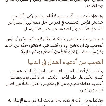
يوم القيامة.
وفي هِرَّة حُبِسَت امرأةٌ، حبستها لا أطعمتها ولا تركتها تأكل من 
خشاش الأرض، فحُبِسَت في النار من أجل هذه الهرة! انتصاراً من 
الله لحقّ هذا الحيوان الضعيف من خلال هذا الإنسان. 
فسبحان صاحب العدل والحكمة! والأمر لا محاكم يمكن أن يُرشى 
أصحابها، ولا أن تخادع، ولا أن تُقلَب فيها الحقائق؛ حُكْمُ مَن أحاط 
بكلّ شيء علمًا: (يَوْمَئِذٍ تُعْرَضُونَ لَا تَخْفَىٰ مِنكُمْ خَافِيَةٌ).
العجب من أدعياء العدل في الدنيا
والعَجَب أنَّ أدعياء العدل والقيام على العدل في الدنيا، هم من 
أفسق الخَلْق على ظهر الأرض، ويُخفون ما لا يُظهرون، ويعاملون 
أنفسهم معاملة تخرجهم عن كل مقاييس العقل، فضلًا عن العدل، 
فضلًا عن الدين. 
وهكذا لم يزل الأمر في هذه البرية، ويختار الله من شاء للإيمان به، 