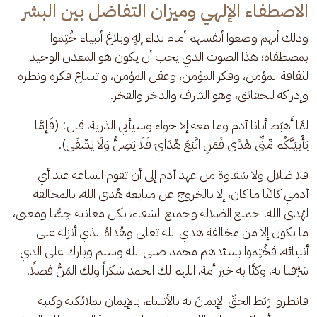
الاصطفاء الإلهي وميزان التفاضل بين البشر
وذلك أنهم وضعوا أنفسهم أمام نداء إلهٍ وبلاغ أنبياء خُتِموا 
بمصطفاه؛ هذا الصوت الذي يجب أن يكون هو المعدن الوحيد 
لثقافة المؤمن، وفكر المؤمن، وعقل المؤمن، واتساع فكره ونظره 
وإدراكه للحقائق، وهو الشرف والذخر والفخر. 
لمَّا أَهبَط أبانا آدم وما معه إلا حواء وسيأتي الذرية، قال: (فَإِمَّا 
يَأْتِيَنَّكُم مِّنِّي هُدًى فَمَنِ اتَّبَعَ هُدَايَ فَلَا يَضِلُّ وَلَا يَشْقَىٰ).
فلا ضلال ولا شقاوة من عهد آدم إلى أن تقوم الساعة عند أي 
آدمي كائنًا ما كان، إلا بالخروج عن متابعة هُدى الله، بالمخالفة 
لهُدى الله! جميع الضلالة وجميع الشقاء، بكل معانيه حِسًّا ومعنى، 
ما يكون إلا من مخالفة هدي الله تعالى وهُداهُ الذي أنزله على 
أنبيائه، فخُتِموا بسيّدهم محمد صلى الله وسلم وبارك على الذي 
شرَّفنا به، وكنَّا به خير أمة، اللهم لك الحمد شكراً ولك المَنُّ فضلًا.
فانظروا رَبَط الحقّ الإيمانَ به بالأنبياء، بالإيمان بملائكته وكتبه 