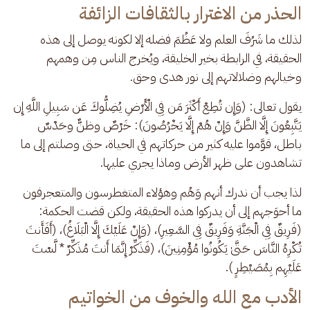
الحذر من الاغترار بالثقافات الزائفة
لذلك ما شَرُفَ العلم ولا عَظُمَ فضله إلا لكونه يوصل إلى هذه 
الحقيقة، في الرابطة بخير الخليقة، ويُخرج الناس مِن وهمهم 
وخيالهم وضلالاتهم إلى نور هدى وحق. 
يقول تعالى: (وَإِن تُطِعْ أَكْثَرَ مَن فِي الْأَرْضِ يُضِلُّوكَ عَن سَبِيلِ اللَّهِ إِن 
يَتَّبِعُونَ إِلَّا الظَّنَّ وَإِنْ هُمْ إِلَّا يَخْرُصُونَ): خَرْصٌ وظنٌّ وحَدْسٌ 
باطل، قوَّموا عليه كثير من حركاتهم في الحياة، حتى وصلتم إلى ما 
تشاهدون على ظهر الأرض وماذا يجري عليها. 
لذا يجب أن ندرك أنهم وَهُم وهؤلاء المتغطرسون والمتعجرفون 
ما أحوَجهم إلى أن يدركوا هذه الحقيقة، ولكن قضت الحكمة: 
(فَرِيقٌ فِي الْجَنَّةِ وَفَرِيقٌ فِي السَّعِيرِ)، (وَإِنْ عَلَيْكَ إِلَّا الْبَلَاغُ)، (أَفَأَنتَ 
تُكْرِهُ النَّاسَ حَتَّىٰ يَكُونُوا مُؤْمِنِينَ)، (فَذَكِّرْ إِنَّمَا أَنتَ مُذَكِّرٌ * لَّسْتَ 
عَلَيْهِم بِمُصَيْطِرٍ ).
الأدب مع الله والخوف من الخواتيم