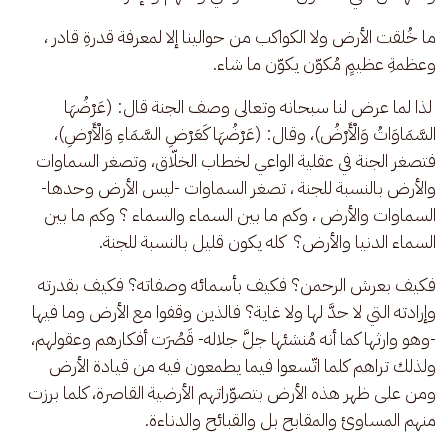
ما خُلقت الأرض ولا الكواكب من حوالينا إلا لمعرفة قدرةِ قادر ، 
وعظمةِ عظيمٍ مُكوّن يكوّن ما شاء.
 لذا لما عرض لنا سبحانه وتعالى وصف الجنة قال: (عَرْضُهَا 
السَّمَاوَاتُ وَالْأَرْضُ)، وقال: (عَرْضُهَا كَعَرْضِ السَّمَاءِ وَالْأَرْضِ)، 
فتصغر الجنة في عقلية الواعي لخطاب الخلّاق، وتصغر السماوات 
والأرض بالنسبة للجنة ، تصغر السماوات -ليس الأرض وحدها- 
السماوات والأرض ، وكم ما بين السماء والسماء ؟ وكم ما بين 
السماء الدنيا والأرض؟  كله يكون قليل بالنسبة للجنة.
فكيف بعرش الرحمن؟ فكيف بأسمائه وصفاته؟ فكيف بقدرته 
وإرادته التي لا حدَّ لها ولا غاية؟ فالذين وقفوا مع الأرض وما فيها 
-وهو وارثها كما أنه مُنشئها جلَّ جلاله- قَصُرَت أفكارهم وعقولهم، 
ولذلك تراهم كلما اتّسعوا فيما يطمعون فيه من قيادة الأرض 
ومن على ظهر هذه الأرض بتصوّراتهم الأرضية القاصرة، كلما برزت 
منهم المساوئ والمقابح بل والقبائح والدناءة.