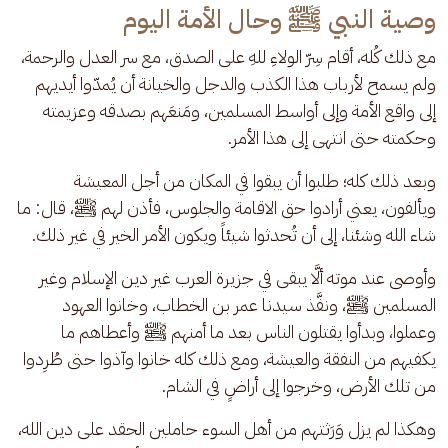
وصية النبي ﷺ وحال الأمة اليوم
مع ذلك كُله، أقام سِرّ الولاءِ للهِ على الصدق، مع سر العدل والرحمة، 
ولم يسمح لأرباب هذا الكذب والدجل والخيانة أن يُمدّوا أيديهم 
إلى واقع الأمة وإلى أواسط المسلمين، ومَنعَهم بصدقه وعزيمته 
وحكمته حتى انتهى إلى هذا الأمر. 
وبعد ذلك كله؛ طلبوا أن يبقوا في المكان من أجل المعيشة 
ويألفون، يعني أرادوا حق الاقامة والجلوس، فأذن لهم ﷺ، قال: ما 
شاء الله وشئنا، إلى أن تُحدثوا شيئاً ويكون الأمر الخير في غير ذلك.
وأوصى عند موته ألَّا يبقى في جزيرة العرب غير دين الإسلام وغير 
المسلمين ﷺ، ونفَّذ سيدنا عمر بن الخطاب، وخانوا العهود 
وعملوا، وبدأوا يقتلون الناس بعد ما أمنهم ﷺ وأعطاهم ما 
يكفيهم من النفقة والعيشة، ومع ذلك كله خانوا وآذوا حتى طُرِدوا 
من تلك الأرض، وخرجوا إلى أراضٍ في الشام.
وهكذا لم يزل وَرَثتهم من أهل السوء حاملين الحقد على دين الله، 