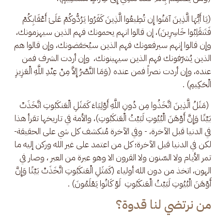
(يَا أَيُّهَا الَّذِينَ آمَنُوا إِن تُطِيعُوا الَّذِينَ كَفَرُوا يَرُدُّوكُمْ عَلَىٰ أَعْقَابِكُمْ 
فَتَنقَلِبُوا خَاسِرِينَ)، إن قالوا انهم يحمونك فهم الذين سيهزمونك، 
وإن قالوا إنهم سيرفعونك فهم الذين سيُخفضونك، وإن قالوا هم 
الذين يُشرّفونك فهم الذين سيهينونك،  وإن أردت الشرف فمن 
عنده، وإن أردت نصراً فمن عنده (وَمَا النَّصْرُ إِلاَّ مِنْ عِنْدِ اللَّهِ الْعَزِيزِ 
الْحَكِيمِ) .
 (مَثَلُ الَّذِينَ اتَّخَذُوا مِن دُونِ اللَّهِ أَوْلِيَاءَ كَمَثَلِ الْعَنكَبُوتِ اتَّخَذَتْ 
بَيْتًا وَإِنَّ أَوْهَنَ الْبُيُوتِ لَبَيْتُ الْعَنكَبُوتِ)، والأمة في تاريخها تقرأ هذا 
في الدنيا قبل الآخرة، - وفي الآخرة مُنكشف كل شي على الحقيقة- 
لكن في الدنيا قبل الآخرة؛ كل من اعتمد على غير الله وركن إليه ما 
تمر الأيام ولا السّنون ولا القرون الا وهو عبرة من العبر ، وصار في 
الهون، اتخذ من دون الله أولياء (كَمَثَلِ الْعَنكَبُوتِ اتَّخَذَتْ بَيْتًا وَإِنَّ 
أَوْهَنَ الْبُيُوتِ لَبَيْتُ الْعَنكَبُوتِ  لَوْ كَانُوا يَعْلَمُونَ) .
من نرتضي لنا قدوة؟