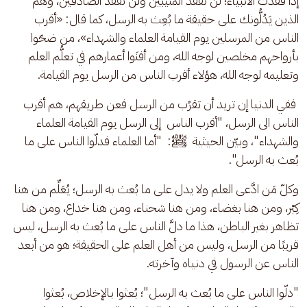
إذا فَقَدْت الأنبياء؛ لن تفقد المنيبين ولن تفقد الصادقين، وهم 
الذين يَدُلُّونك على حقيقة ما بُعِث به الرسل، كما قال: «أقرب 
الناس من المرسلين يوم القيامة العلماء والشهداء»، من ضحّوا 
بأرواحهم مخلصين لوجه الله، ومن أفنَوا أعمارهم في تعلُّم العلم 
وتعليمه لوجه الله، هؤلاء أقرب الناس من الرسل يوم القيامة.
 ففي الدنيا إن تريد أن تقرُب من الرسل فعن طريقهم، هم أقرب 
الناس الى الرسل، "أقرب الناس  إلى الرسل يوم القيامة العلماء 
والشهداء"، وبيّن الحيثية  ﷺ:  "أما العلماء فدلّوا الناس على ما 
بُعث به الرسل". 
وكلّ مَن ادَّعى العلم ولا يدل على ما بُعث به الرسل؛ يُعَلِّم من هنا 
كِبْر، ومن هنا بغضاء، ومن هنا شحناء، ومن هنا خداع، ومن هنا 
تظاهر بغير الباطن، هذا ما دلَّ الناس على ما بُعث به الرسل، ليس 
قريبًا من الرسل، وليس من أهل العلم على الحقيقة؛ هو من أبعد 
الناس عن الرسول في دنياه وآخرته.
"دلّوا الناس على ما بُعث به الرسل"؛ بُعثوا بالإخلاص، بُعثوا 