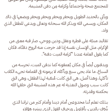
للمجتمع صحة واجتماعاً وكرامة مِن دفن المشيمة.
ويأتي بالحديد الطويل ويحفر ويحفر ويحفر ويحفر ويضعها في ذاك 
المكان، ويسمي الله ويذكر الله سبحانه وتعالى ويدعي للطفل الذي 
ولد. 
تقاليد مبنيّة على فطرة وعقل ودين ووحي، صار فيه معنى من 
الإكرام، مثل الإنسان نفسه إذا قد خرجت منه الروح دفنّاه، فكان 
كما يقول العامة عندنا "كرامة الميت دفنه".
ويدفنون أيضاً في مكان يُعمقونه كما ندفن الميت، تحرسه من 
السباع، ما عاد يجي سبع ويأكله، لا يرمونه في القمامة تجيء الكلاب 
تأكلها، وهذا أصل، هي التي كانت مُنمّية لهذا الطفل، وهي التي 
كانت سبب وصول التغذية له عبر هذه المشيمة التي خلقها الله 
بحكمته وقدرته.
بذلك تعلم أننا مخدوعين أمام ديننا وأمام كثير من تراثنا الذي 
شُرّف بالدين، بأقاويل وزخرف القول الذي ينشره هؤلاء 