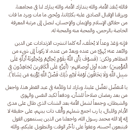
فالله يُنقذ الأمة، والله يتدارك الأمة، والله يبارك لنا في مجامعنا، 
ويرزقنا الإقبال الصادق عليه بكليّاتنا، ويُحيي ما مات ويرد ما فات 
من حقائق الإسلام والإيمان والإحسان، لنصل إلى مرتبة المعرفة 
الخاصة بالرحمن، والمحبة منه والمحبة له. 
فإنه وَعَدَ وعداً لا يُخلَف، أنه كلما انتشرت الارتدادات عن الدين 
والبُعد عنه؛ يُهيّئ من عنده ويعدّ من عنده، لا ركوناً إلى شيء من 
المظاهر ولكن: (فَسَوْفَ يَأْتِي اللَّهُ بِقَوْمٍ يُحِبُّهُمْ وَيُحِبُّونَهُ أَذِلَّةٍ عَلَى 
الْمُؤْمِنِينَ) -هذه أول أوصافهم- (أَعِزَّةٍ عَلَى الْكَافِرِينَ يُجَاهِدُونَ فِي 
سَبِيلِ اللَّهِ وَلَا يَخَافُونَ لَوْمَةَ لَائِمٍ ذَٰلِكَ فَضْلُ اللَّهِ يُؤْتِيهِ مَن يَشَاءُ ۚ).
يا مُتفضّل تفضَّل علينا، وبارك لنا وللأمة في عيد الفطر هذا، واجعل 
من بعد رمضان صلاحاً للشأن، ودفعاً لكيد النفس والهوى 
والشيطان، وجمعاً لشمل الأمة بعد الشتات الذي طال على مدى 
الأيام والليال، يا رب اجمع شملهم وألِّف ذات بينهم، على حقيقة لا 
إله إلا الله محمد رسول الله، واجعلنا من الذين يستمعون القول 
فيتبعون أحسنه، وعفواً على تأخّر الوقت والتطويل عليكم، والله 