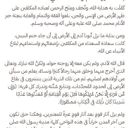
كَمُلَت به هداية الله، وتُحَف ومِنَح الرحمن لعباده المكلفين على 
ظهر الأرض من الإنس والجن، بلغوا القمّة والتمام والغاية ببعثة خير 
الأنام محمد صلى الله عليه وعلى آله وصحبه وسلم. 
ومن بداية ما نزل أبونا آدم إلى الأرض إلى أن جاء ختم النبيين، 
كانت سعادة السعداء من المكلفين بإصغائهم واستماعهم لبلاغ 
الأنبياء عن الله.
قال الله لآدم، ولم يكن معه إلا زوجته حواء، ولكنَّ الله تبارك وتعالى 
الذي أخرج منهما وخلق منهما رجالاً كثيرًا ونساءً، يعلم من سيأتي 
من أولادهم لصلبهم، ثم من تلك الذرية الذين ينتشرون في بقاع 
الأرض إلى الحدود المُحدّدات، وتتابع سُنَّته وتدرك كل قرية: (وَإِن 
مِّن قَرْيَةٍ إِلَّا نَحْنُ مُهْلِكُوهَا قَبْلَ يَوْمِ الْقِيَامَةِ أَوْ مُعَذِّبُوهَا عَذَابًا 
شَدِيدًا كَانَ ذَٰلِكَ فِي الْكِتَابِ مَسْطُورًا). 
ولم يزل آثار قومٍ بعد آثار قومٍ عبرةً للمعتبرين، وهكذا حتى تكون 
من آخر المدن خراباً في هذه النواحي كلها؛ مدينة رسول الله صلى 