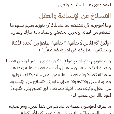
المقطوعون عن الله تبارك وتعالى. 
الانسلاخ عن الإنسانية والعقل
وما أحوَجهم لأن ننقذهم بما عندنا، لا أن نتورّط معهم بسوء ما 
عندهم من الظلام والجهل الحقيقي والعياذ بالله تبارك وتعالى.
(وَلَكِنَّ أَكْثَرَ النَّاسِ لَا يَعْلَمُونَ * يَعْلَمُونَ ظَاهِرًا مِنَ الْحَيَاةِ الدُّنْيَا) 
ويتشدّقون به (وَهُمْ عَنِ الآخِرَةِ هُمْ غَافِلُونَ).
وتسمعونهم حتى لو انهزموا في مكان يقولون انتصرنا ونحن قضينا.. 
وبعد ذلك؟ مستعدين سنقاتل، أنت قد قضيت عليه وبعدها 
ستقاتله كيف؟ وقد قضيت عليه من زمان سابق؟! لعب ولهو 
وهزو، لا عقل ولا ثقة ولا أخلاق، غاية في الانسلاخ عن الإنسانية، 
عن العقل، وكيف هذه القيادات.. هذه التي تصلح بدل الأنبياء؟ 
أعوذ بالله من غضب الله.
ما يعرف المؤمنون عظمة ما عندهم من هذا الدين، وسر صلتهم 
برب العالمين جلّ جلاله وتعالى في علاه، ولكن الأمر كما قال 