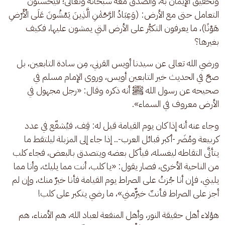
وتحقيق الإيمان به، والصدق معه سبحانه وتعالى؛ فيُحسنون 
التعامل حتى مع الأرض: (وَعِبَادُ الرَّحْمَٰنِ الَّذِينَ يَمْشُونَ عَلَى الْأَرْضِ 
هَوْنًا)، ما يعرفون التكبُّر على الأرض التي يمشون عليها، فكيف 
بغيرها؟ 
ورضي الله تعالى عن سيدنا أويس القرني، مِن سادة التابعين، بل 
صحّ في الحديث خير التابعين أويس، وروى الإمام مسلم في 
صحيحه عن رسول الله ﷺ أنه ذكره وقال: «رجل مجهول في 
الأرض معروف في السماء». 
وجاء عنه أنه إذا كان يوم القيامة قيل له: قِف، فيُشفّع في عدد 
كربيعة ومُضَر -أكبر قبائل العرب-.. إذا جاء إلى المزبلة ليلتقط ما 
يتأتَّى التقاطه ليغسله، فيأكل بعضه ويتصدق بالبعض، فجاء كلب 
من الناحية الأخرى، فصار يقول: «يا كلب، أنت مما يليك، وأنا مما 
يليني، فإن أنا جُزتُ على الصراط يوم القيامة فأنا خيرٌ منك، وإن لم 
أجز على الصراط فـأنتّ خيرٌٌمني»، ما رضي يتكبر على كلب!
هؤلاء أهل حقيقة النور، وأهل المنفعة لعباد الله، هم الأمناء، هم 