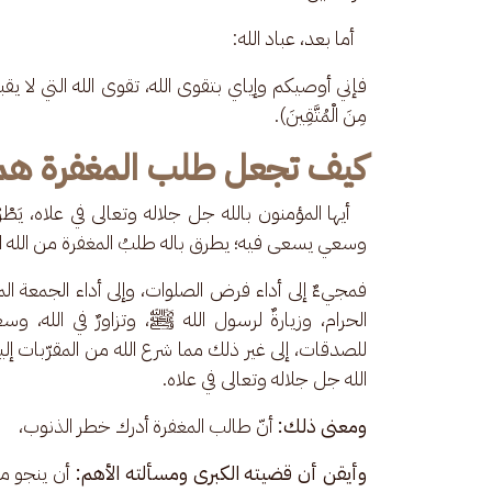
   أما بعد، عباد الله: 
فإني أوصيكم وإياي بتقوى الله، تقوى الله التي لا يقبل غيرها،
مِنَ الْمُتَّقِينَ).
كيف تجعل طلب المغفرة هم
   أيها المؤمنون بالله جل جلاله وتعالى في علاه، ي
وسعي يسعى فيه؛ يطرق باله طلبُ المغفرة من الله الك
فمجيءٌ إلى أداء فرض الصلوات، وإلى أداء الجمعة الم
الحرام، وزيارةٌ لرسول الله ﷺ، وتزاورٌ في الله، وسع
للصدقات، إلى غير ذلك مما شرع الله من المقرّبات إليه؛
الله جل جلاله وتعالى في علاه.
ومعنى ذلك:
 أنّ طالب المغفرة أدرك خطر الذنوب،
وأيقن أن قضيته الكبرى
ومسألته الأهم:
 أن ينجو من