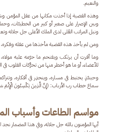
والنعيم.
وهذه القضية إذا أخذت مكانها من عقل المؤمن وشع
وبين الإصرار على صغير أو كبير من الخطيئات، وحملت
ونيل المراتب العُلى لدى الملك الأعلى جل جلاله وتعال
ومن لم يأخذ هذه القضية مأخذها من عقله وفكره، فم
وما أقربَ أن يرتكب ويقتحم ما حرّمه عليه مولاه، في
للأعضاء، أو ما هو أخطر منها من تحرُّكات القلوب في ا
وحينئذٍ يختبط في مساره، وينحدِر في أفكاره، وتتراك
سماع خطاب رب الأرباب: (إِنَّ الَّذِينَ يَكْسِبُونَ الْإِثْمَ سَيُجْزَ
مواسم الطاعات وأسباب المغ
أيها المؤمنون بالله جل جلاله، وفي هذا المضمار نجد ا