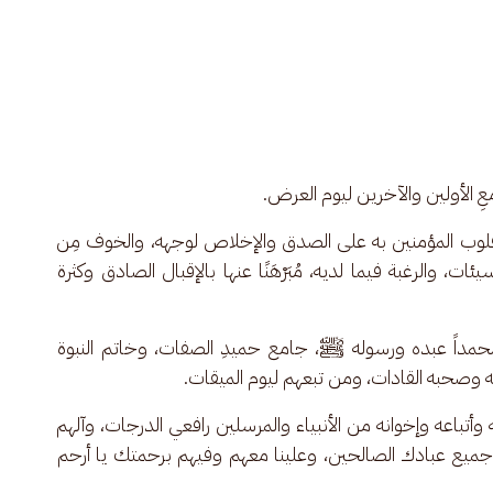
عِ الأولين والآخرين ليوم العرض.
مع قلوب المؤمنين به على الصدق والإخلاص لوجهه، والخوف مِن 
ت، والرغبة فيما لديه، مُبَرْهَنًا عنها بالإقبال الصادق وكثرة 
ا محمداً عبده ورسوله ﷺ، جامع حميدِ الصفات، وخاتم النبوة 
له وصحبه القادات، ومن تبعهم ليوم الميقات.
أتباعه وإخوانه من الأنبياء والمرسلين رافعي الدرجات، وآلهم 
ميع عبادك الصالحين، وعلينا معهم وفيهم برحمتك يا أرحم 