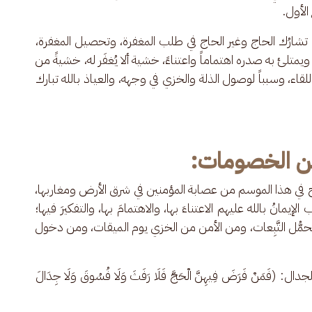
الأول.
 تشارُك الحاج وغير الحاج في طلب المغفرة، وتحصيل المغفرة، 
ويمتلئ به صدره اهتماماً واعتناءً، خشية ألا يُغفَر له، خشيةً من 
للقاء، وسبباً لوصول الذلة والخزي في وجهه، والعياذ بالله تبارك 
من الخصومات:
اج في هذا الموسم من عصابة المؤمنين في شرق الأرض ومغاربها، 
مانُ بالله عليهم الاعتناءَ بها، والاهتمامَ بها، والتفكيرَ فيها؛ 
ُّل التَّبِعات، ومن الأمن من الخزي يوم الميقات، ومن دخول 
ْ فَرَضَ فِيهِنَّ الْحَجَّ فَلَا رَفَثَ وَلَا فُسُوقَ وَلَا جِدَالَ 