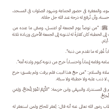
وء، والمغفرة في حضور الجماعة وشهود الصلوات في المسجد، 
سنة، وأن تُرفع له درجة عند الله جل جلاله.
ﷺ: "من توضأ يوم الجمعة أو اغتسل، ومسَّ ما عنده من 
ى الخطبة؛ كان كفارةً له لذنوبه إلى الجمعة الأخرى وزيادة ثلاثة 
أيام.
غُفِر له ما تقدم من ذنبه".
 وقامه إيماناً واحتساباً خرج من ذنوبه كيوم ولدته أمه".
لاة والسلام: "من حجّ هذا البيت فلم يرفث ولم يفسق؛ خرج 
أي لا ذنب عليه ولا خطيئة ولا سيئة. 
تدرك والبيهقي وابن خزيمة: "اللَّهُمَّ اغْفِرْ لِلْحَاجِّ، وَلِمَنِ 
لْحَاجُّ.
ب رضي الله تعالى عنه أنه قال: يُغفر للحاج ولمن استغفر له 