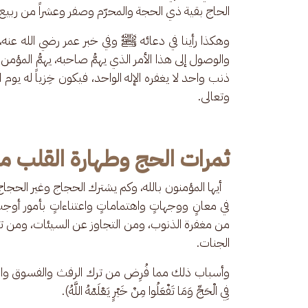
الحاج بقية ذي الحجة والمحرّم وصفر وعشراً من ربيع 
وهكذا رأينا في دعائه ﷺ وفي خبر عمر رضي الله عنه،
والوصول إلى هذا الأمر الذي يهمُّ صاحبه، يهمُّ المؤمن 
ذنب واحد لا يغفره الإله الواحد، فيكون خِزياً له يوم ا
وتعالى.
ثمرات الحج وطهارة القلب 
   أيها المؤمنون بالله، وكم يشترك الحجاج وغير الحج
في معانٍ ووجهاتٍ واهتماماتٍ واعتناءاتٍ بأمور أوجب الإي
من مغفرة الذنوب، ومن التجاوز عن السيئات، ومن تحم
الجنات.
وأسباب ذلك مما فُرِض من ترك الرفث والفسوق والجدال: (فَمَن
فِي الْحَجِّ وَمَا تَفْعَلُوا مِنْ خَيْرٍ يَعْلَمْهُ اللَّهُ).