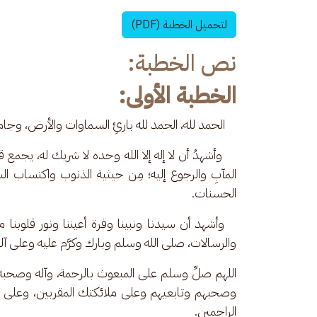
لتحميل الخطبة (PDF)
نص الخطبة:
الخطبة الأولى:
    الحمد لله، الحمد لله بارئِ السماوات والأرض، وجام
    وأشهدُ أن لا إله إلا الله وحده لا شريك له، يج
المآبِ والرجوع إليه؛ مِن حيثية الذنوب واكتساب السيئا
الحسنات.
   وأشهد أن سيدنا ونبينا وقرة أعيننا ونور قلوبن
والرسالات، صلى الله وسلم وبارك وكرَّم عليه وعلى آ
اللهم صلِّ وسلم على المبعوث بالرحمة، وآله وصحبه و
وصحبهم وتابعيهم وعلى ملائكتك المقربين، وعلى ج
الراحمين.