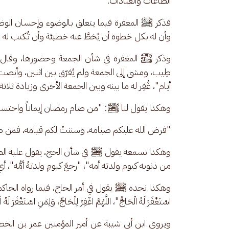
الطاعات والعبادات.
فذكر ﷺ المغفرة فيما يتعلق بالوضوء وإحسان الوض
وأن له بكل خطوة أن يُحَطَّ عنه خطيئة وأن تُكتب له ح
وذكر ﷺ المغفرة في شأن الجمعة وحضورها، وقال 
طِيب، ومشى إلى الجمعة ولم يُفرّق بين اثنين، وأنصت إل
أيام"، غُفِر له ما بينه وبين الجمعة الأخرى وزيادة ثلاثة 
وهكذا يقول لنا ﷺ: "من صام رمضان إيماناً واحتساباً 
"فرض الله عليكم صيامه، وسننتُ لكم قيامه، فمن صامه
وهكذا نسمعه يقول ﷺ في شأن الحج، يقول عليه الص
من ذنوبه كيوم ولدته أمه"، "رجعَ كيومِ ولدتهُ أمُّه"، 
وهكذا نجده ﷺ يقول في أمر الحاج، فيما رواه الحاكم في المس
اسْتَغْفَرَ لَهُ الْحَاجُّ"، اللَّهُمَّ اغْفِرْ لِلْحَاجِّ، وَلِمَنِ اسْتَغْفَرَ لَهُ ا
ويروي ابن أبي شيبة عن أمير المؤمنين عمر بن الخطا