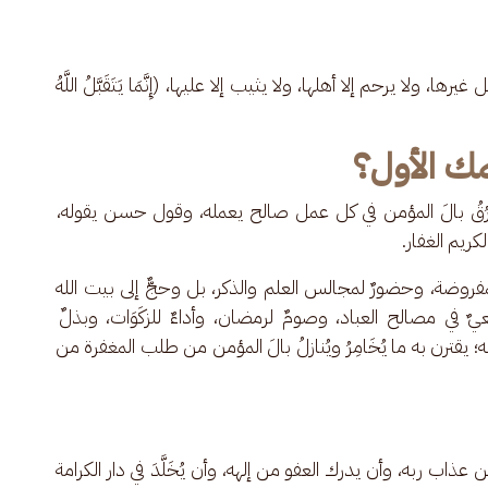
 ولا يرحم إلا أهلها، ولا يثيب إلا عليها، (إِنَّمَا يَتَقَبَّلُ اللَّهُ 
ك الأول؟
َطْرُقُ بالَ المؤمن في كل عمل صالح يعمله، وقول حسن يقوله، 
ريم الغفار.
فروضة، وحضورٌ لمجالس العلم والذكر، بل وحجٌّ إلى بيت الله 
يٌ في مصالح العباد، وصومٌ لرمضان، وأداءٌ للزكَوَات، وبذلٌ 
 يقترن به ما يُخَامِرُ ويُنازلُ بالَ المؤمن من طلب المغفرة من 
 عذاب ربه، وأن يدرك العفو من إلهه، وأن يُخَلَّدَ في دار الكرامة 