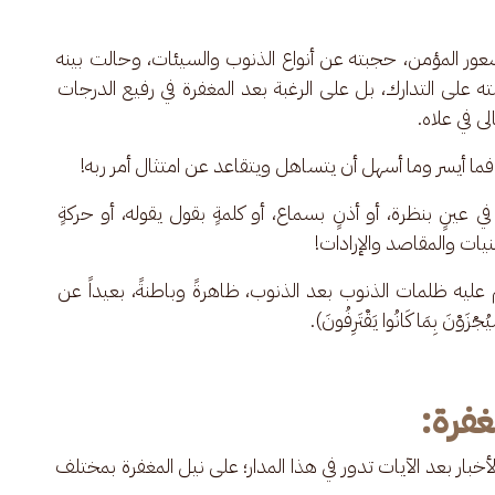
ور المؤمن، حجبته عن أنواع الذنوب والسيئات، وحالت بينه 
ه على التدارك، بل على الرغبة بعد المغفرة في رفيع الدرجات 
ى في علاه.
ا أيسر وما أسهل أن يتساهل ويتقاعد عن امتثال أمر ربه!
 عينٍ بنظرة، أو أذنٍ بسماع، أو كلمةٍ بقول يقوله، أو حركةٍ 
لنيات والمقاصد والإرادات!
م عليه ظلمات الذنوب بعد الذنوب، ظاهرةً وباطنةً، بعيداً عن 
وْنَ بِمَا كَانُوا يَقْتَرِفُونَ).
فرة:
لأخبار بعد الآيات تدور في هذا المدار؛ على نيل المغفرة بمختلف 