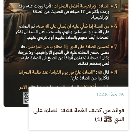
26 صفَر 1448
فوائد من كشف الغمة 444: الصلاة على
النبي ﷺ (1)