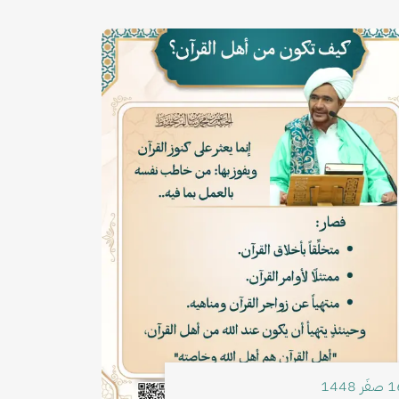
رة
َر 1448