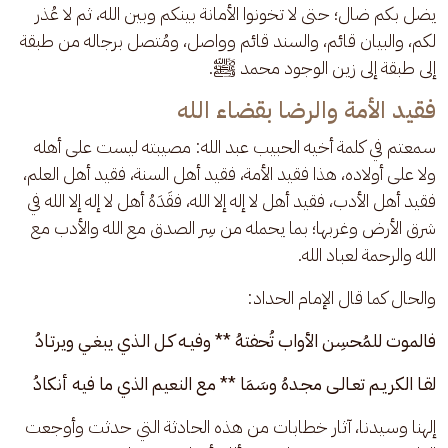
يضل بكم ضال؛ حتى لا تخونوا الأمانة بينكم وبين الله، ثم لا عُذر 
لكم، والبيان قائم، والسند قائم وواصل، ومُتصل برجاله من طبقة 
إلى طبقة إلى زين الوجود محمد ﷺ.
فقيد الأمة والرضا بقضاء الله
سمعتم في كلمة أخيه الحبيب عبد الله: مصيبته ليست على أهله 
ولا على أولاده، هذا فقيد الأمة، فقيد أهل السنة، فقيد أهل العلم، 
فقيد أهل الأدب، فقيد أهل لا إله إلا الله، فقَدَهُ أهل لا إله إلا الله في 
شرق الأرض وغربها؛ بما يحمله من سِر الصدق مع الله والأدب مع 
الله والرحمة لعباد الله. 
والحال كما قال الإمام الحداد:
فالموت للمُحسِن الأواب تُحفتهُ ** وفيـه كـل الـذي يبغـي ويرتـادُ
لقـا الكريـم تعـالـى مجـدهُ وسَمَا ** مع النعيم الذي ما فيه أنكادُ
إلهنا وسيدنا، آثار خطابات من هذه الحادثة التي حدثت وأوجعت 