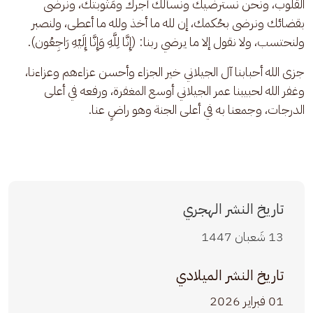
القلوب، ونحن نسترضيك ونسألك أجرك ومَثوبتك، ونرضى 
بقضائك ونرضى بحُكمك، إن لله ما أخذ ولله ما أعطى، ولنصبر 
ولنحتسب، ولا نقول إلا ما يرضي ربنا: (إِنَّا لِلَّهِ وَإِنَّا إِلَيْهِ رَاجِعُون).
جزى الله أحبابنا آل الجيلاني خير الجزاء وأحسن عزاءهم وعزاءنا، 
وغفر الله لحبيبنا عمر الجيلاني أوسع المغفرة، ورفعه في أعلى 
الدرجات، وجمعنا به في أعلى الجنة وهو راضٍ عنا.
تاريخ النشر الهجري
13 شَعبان 1447
تاريخ النشر الميلادي
01 فبراير 2026