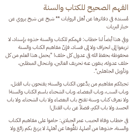
الفهم الصحيح للكتاب والسنة
مُسندة في دفاترها عن أهل الروايات ** شيخ عن شيخ يروي عن 
خيار البريات
وفي هذا أيضاً لنا خطاب: فهمكم للكتاب والسنة خذوه بإسناد، لا 
تزيغوا إلى انحراف ولا إلى فساد، فإنّ مفاهيم الكتاب والسنة 
محفوظة بحفظ الله في عدول كل خلف! "يحمل هذا العلم من كل 
خلف عدوله، ينفون عنه تحريف الغالين، وانتحال المبطلين، 
وتأويل الجاهلين".
تجيئكم مفاهيم من يدَّعون الكتاب والسنة؛ يفتحون باب القتل، 
وباب السب، وباب البغضاء، وباب الشحناء باسم الكتاب والسنة! 
ولا نعرف كتاب وسنة تفتح باب البغضاء ولا باب الشحناء، ولا باب 
الحسد ولا باب الكبر، فضلاً عن باب القتال!
في خطاب وفاة الحبيب عمر الجيلاني: حاموا على مفاهيم الكتاب 
والسنة، خذوها من أصلها، تلقُّوها عن أهلها، لا يزيغ بكم زائغ ولا 