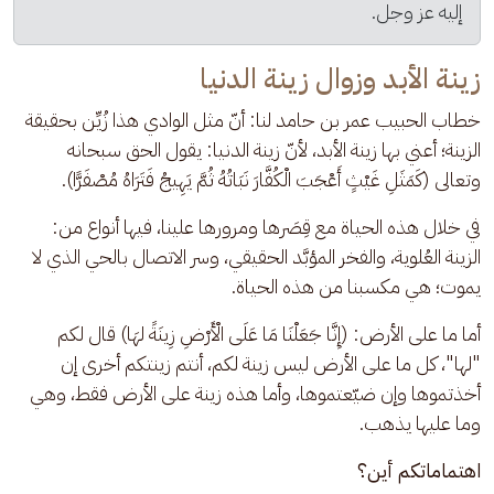
إليه عز وجل.
زينة الأبد وزوال زينة الدنيا
خطاب الحبيب عمر بن حامد لنا: أنّ مثل الوادي هذا زُيِّن بحقيقة 
الزينة؛ أعني بها زينة الأبد، لأنّ زينة الدنيا: يقول الحق سبحانه 
وتعالى (كَمَثَلِ غَيْثٍ أَعْجَبَ الْكُفَّارَ نَبَاتُهُ ثُمَّ يَهِيجُ فَتَرَاهُ مُصْفَرًّا). 
في خلال هذه الحياة مع قِصَرها ومرورها علينا، فيها أنواع من: 
الزينة العُلوية، والفخر المؤبَّد الحقيقي، وسر الاتصال بالحي الذي لا 
يموت؛ هي مكسبنا من هذه الحياة.
أما ما على الأرض: (إِنَّا جَعَلْنَا مَا عَلَى الْأَرْضِ زِينَةً لهَا) قال لكم 
"لها"، كل ما على الأرض ليس زينة لكم، أنتم زينتكم أخرى إن 
أخذتموها وإن ضيّعتموها، وأما هذه زينة على الأرض فقط، وهي 
وما عليها يذهب.
اهتماماتكم أين؟