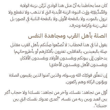
كان مما يخاطبنا به أنّ مثل هذا الوادي تَزَيَّن بزينة الولاية 
والصِّدِّيقِيّة وإرث النبوة؛ الزينة الأبدية التي لا تذهب ولا تنقطع ولا 
تزول بالموت، ولا بالنفخة الأولى ولا بالنفخة الثانية في الصور؛ بل 
تبقى زينة وكرامة وشرف.
الصلة بأهل القرب ومجاهدة النفس
يقول لنا في هذا الخطاب: لا تُضيِّعوا صِلَتكم بأهل القرب مقابل 
صِلة بالبعيدين، بالغافلين، تغترون بأفكارهم أو بأطروحاتهم! 
يدخلون إلى بيوتكم ويفسدون الأولاد ويفسدون الأفكار، 
ويفسدون الأهل ويفسدون الأخلاق!
إن تتعلّق فوليّك الله ورسوله، والذين آمنوا الذين يقيمون الصلاة 
ويؤتون الزكاة وهم راكعون.
أوّل من تجاهد: نفسك، وآخر من تجاهد: نفسك! ولا حجاب أكبر 
بين العبد وبين ربه من نفسه، "أعدى عدوك نفسك التي بين 
جنبيك". 