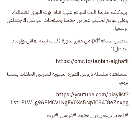
 ويمكنكم متابعة البث المباشر على: قناة الإرث النبوي الفضائية، 
وعلى موقع الحبيب عمر بن حفيظ وصفحات التواصل الاجتماعي 
الرسمية.
لتحميل نسخة pdf من مقرر الدورة (كتاب تنبيه الغافل وإرشاد 
الجاهل):
https://omr.to/tanbih-alghafil
 لمشاهدة سلسلة دروس الدورة السنوية لمدرسي الحلقات بمدينة 
تريم: 
https://youtube.com/playlist?
list=PLW_g96PMCVLKgFV0Xc5NpIC84I8eZnxpg
#الحبيب_عمر_بن_حفيظ #دروس #تريم 