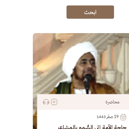
ابحث
رة
محاضرة
19
 صفَر 1443
حاجة الأمة إلى السُّمو بالمشاعر