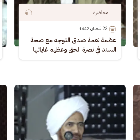
محاضرة
22
 شَعبان 1442
عظمة نعمة صدق التوجه مع صحة
السند في نصرة الحق وعظيم غاياتها
الصورة
الصو