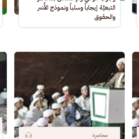
التبعيَّة إيجاباً وسلباً ونموذج الأُسَر
والحقوق
الصورة
الصو
محاضرة