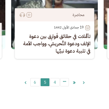
محاضرة
19
 جمادى الأول 1442
تأمُّلات في حقائق فَوارِق بين دعوة
الإلف ودعوة التَّحريشِ، وواجب الأمة
في تلبية دعوة نبيِّها
6
5
4