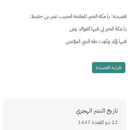
قصيدة: يا مكة الخير، للعلامة الحبيب عمر بن حفيظ:
يا مكةَ الخير لي فيها الفوائد عِيَن	
فيها وُلِد وبُعِث طه النبي المؤتمن
لقراءة القصيدة
تاريخ النشر الهجري
22 ذو القِعدة 1447