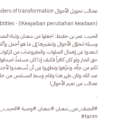
عجائب تحويل الأحوال The wonders of transformation.
(Keajaiban perubahan keadaan!) - English & Indonesian Subtitles.
الحبيب عمر بن حفيظ: اجعلوا من شعبان وليلة النص
وسيلة لتحوّل الأحوال ولتغييرها إلى ما هو أجمل وأكمل 
ابتعدوا عن إهمال الصلوات، والمفروضات من الزكوات و
حق الجار ولو كان كافراً فكيف إذا كان مسلماً، اصدقوا 
لكم من حِلّه، وتنزّهوا وتطهّروا مِن أن تُستعبدوا لأ
عبد الله، ولئن ظهر هذا وقام وسط المسلمين من خل
عجائب من تغيير الأحوال!
.
#tarim 