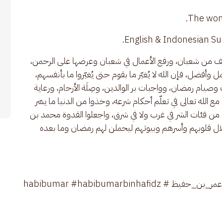
ف من شعبان، ورفع الأعمال في شعبان وعرضها على الرحمن، 
وأفضل، فإن الله لا يُغيّر ما بقوم حتى يُغيّروا ما بأنفسهم، 
صيام رمضان، وواجبات بر الوالدين، وصِلَة الأرحام، ورعاية 
مع الله تعالى في تعلّم أحكام شرعه، وخذوا من الدنيا ما يسّر 
حد من فئات الشر في غرب ولا في شرق، واجعلوا القدوة محمد بن 
ال قلوبهم وأسرهم وبيوتهم ليحملن لهم رمضان وما بعده 
#النصف_من_شعبان #شعبان #وصية #الحبيب_عمر_بن_حفيظ #habibumar #habibumarbinhafidz 