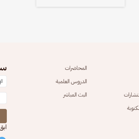
سج
المحاضرات
الدروس العلمية
تشارات
البث المباشر
توبة
ابق