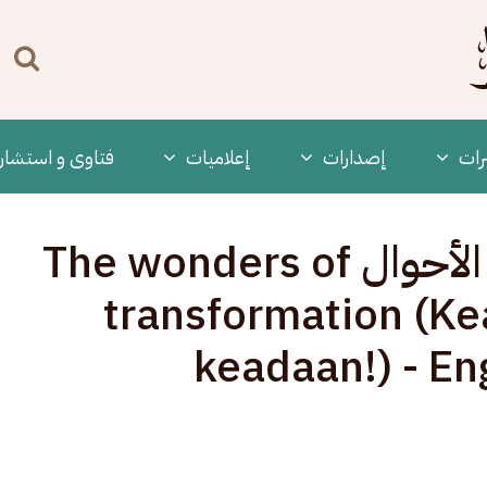
n
enu
رات
‫إصدارات
إعلاميات
فتاوى و استشار
مقطع: عجائب تحويل الأحوال The wonders of
transformation (K
keadaan!) - En