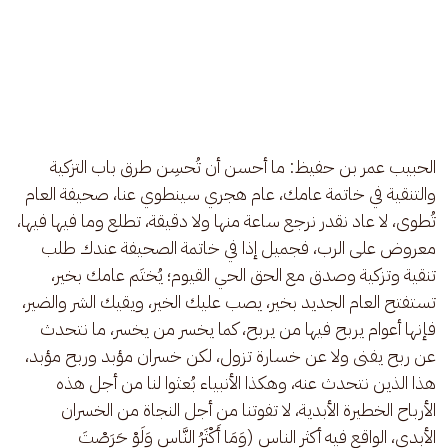
الحبيب عمر بن حفيظ: ما أحسن أن تُحسِن طرق باب التزكية 
والتنقية في خاتمة عامك، عام هجري سينطوي عنا، صحيفة العام 
تُطوى، لا عاد نقدر نرجع ساعة منها ولا دقيقة، تطلع وما فيها فيها، 
معروض على الرب، فجميل إذا في خاتمة الصحيفة عندك طلب 
تنقية وتزكية وصدق مع الحق الحي القيوم؛ يُختَم عامك بخير، 
تستفتح العام الجديد بخير، يصب عليك الخير، ويقيك الشر والضير، 
فإنها أعوام يربح فيها من يربح، كما يخسر من يخسر، ما نتحدث 
عن ربح يفنى ولا عن خسارة تزول، لكن خسران مؤبد وربح مؤبد، 
هذا الذين نتحدث عنه، وهكذا الأنبياء بُعثوا لنا من أجل هذه 
الأرباح الخطيرة الأبدية، لا تفوتنا من أجل النجاة من الخسران 
الأبدي، الواقع فيه أكثر الناس (وَمَا أَكْثَرُ النَّاسِ وَلَوْ حَرَصْتَ 