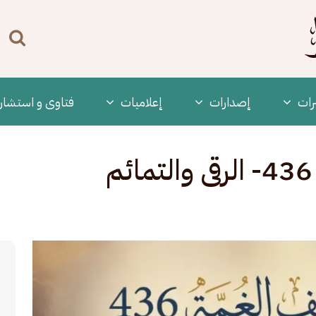
n
enu
رات
‫إصدارات
إعلاميات
فتاوى و استشار