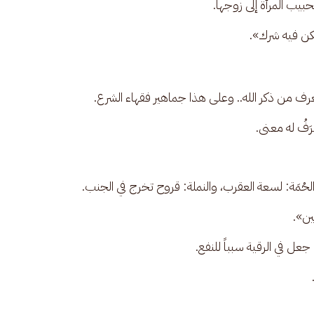
بيب المرأة إلى زوجها. 
يكن فيه شرك».
يُعرف من ذكر الله.. وعلى هذا جماهير فقهاء الشرع.
رَفُ له معنى.
لحُمَة: لسعة العقرب، والنملة: قروح تخرج في الجنب.
ين».
 في الرقية سبباً للنفع.