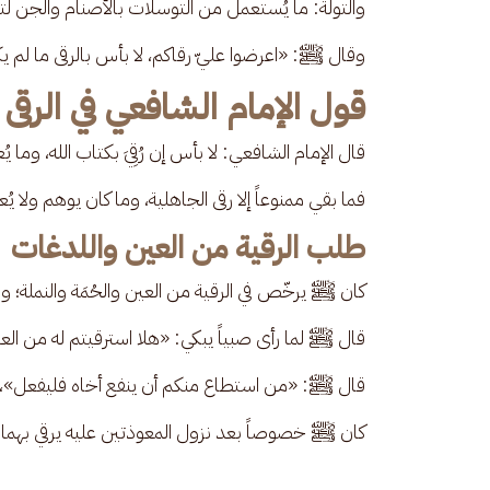
والتولة: ما يُستعمل من التوسلات بالأصنام والجن لتح
وقال ﷺ: «اعرضوا عليّ رقاكم، لا بأس بالرقى ما لم 
قول الإمام الشافعي في الرقى
قال الإمام الشافعي: لا بأس إن رُقِيَ بكتاب الله، وما 
فما بقي ممنوعاً إلا رقى الجاهلية، وما كان يوهم ولا يُع
طلب الرقية من العين واللدغات
كان ﷺ يرخّص في الرقية من العين والحُمَة والنملة؛ وا
قال ﷺ لما رأى صبياً يبكي: «هلا استرقيتم له من الع
قال ﷺ: «من استطاع منكم أن ينفع أخاه فليفعل»، جعل
كان ﷺ خصوصاً بعد نزول المعوذتين عليه يرقي بهما.