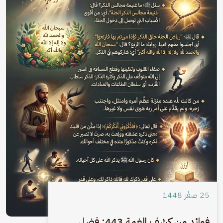
25 صفَر 1448
فوائد من كشف الغمة 443: فضل