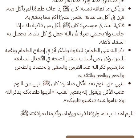
حرَّ هذا ببَردِ هذا، وبَردَ هذا بِحَرِّ هذا».
لا يأكل ما تعافه نفسه: كان ﷺ إذا عاف طعامًا لم يأكل منه،
فإن في أكل ما تعافه النفس تضررًا أكثر مما ينتفع به.
فاكهة البلد في موسمها: كان ﷺ يأكل من فاكهة بلده إذا
جاءت ولا يحتمي عنها؛ لأن الله جعل في كل بلد ما يحصل به
الشفاء لأهله.
ذكر الله على الطعام: للتلاوة والذكر أثرٌ في إصلاح الطعام ونفعه
للبدن، وكان من أسباب انتشار الصحة في الأجيال السابقة
ملازمتهم ذكر الله عند الغرس والسقي والحصاد والطحن
والعجن والخبز والتقديم.
النهي عن النوم بعد الأكل مباشرة: كان ﷺ ينهى عن النوم
عقب الأكل ويقول إنه يقسّي القلب: «أذيبوا طعامكم بذكر الله
ولا تناموا عليه فتقسو قلوبكم».
اللهم اهدنا بهداه، وارزقنا قربه ورؤياه، وأكرمنا بمرافقته ﷺ.