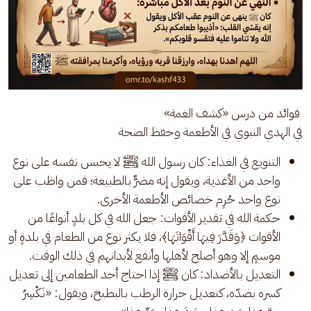
 فوائد من درس «كشف الغمة»
في الهدي النبوي في الأطعمة وحفظ الصحة
التنويع في الغذاء: كان رسول الله ﷺ لا يحبس نفسه على نوع
واحد من الأغذية، ويقول إنه مضرٌّ بالطبيعة؛ فمن واظب على
نوع واحد حُرِم خصائص الأطعمة الأخرى.
حكمة الله في تقدير الأقوات: جعل الله في كل بلدٍ أنواعًا من
الأقوات ﴿وَقَدَّرَ فِيهَا أَقْوَاتَهَا﴾، فلا يكثر نوع من الطعام في بلدةٍ أو
موسمٍ إلا وهو أصلح لأهلها وأنفع لأبدانهم في ذلك الوقت.
التعديل بالأضداد: كان ﷺ إذا احتاج أحد الطعامين إلى تعديل
كسره بضدّه، كتعديل حرارة الرطب بالبطيخ، ويقول: «نَكْسِرُ