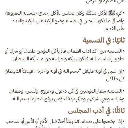
على السُّفرة أو الأرض.
• كرِه ﷺ الأكل متكئًا، وكان يجلس للأكل إحدى جلساته المعروفة، 
وأضيقُ ما تكون البطن في جلسة وضع الركبة على الركبة والقدم 
على القدم.
ثانيًا: في التسمية
• التسمية من آكد آداب الطعام، فلا يأكل المؤمن طعامًا أو شرابًا أو 
حلوى إلا باسم الله، فتكون بركة وحراسة من مشاركة الشيطان.
• إن نسي في أوله فليقل "بسم الله في أوله وآخره"، فيتقيّأ الشيطان 
كل ما أكل.
• التسمية شعار المؤمنين في كل دخول وخروج، ولباس، وطعام، 
وشراب، وهي شرفهم وعزّتهم؛ فالمؤمن يرفع شعاره: 
بسم الله
.
ثالثًا: في أدب المجلس
• إذا اجتمعوا على طعام، فلا يبدأ أحدٌ قبل الأكبر أو الأمير أو صاحب 