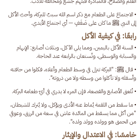
العلم والصلاح، فالمبادرة قبلهم جشعٌ ومخالفةٌ للأدب.
• الاجتماع على الطعام مع ذكر اسم الله سببٌ للبركة، وأحبّ الأكل 
إلى النبي ﷺ ما كان على ضَفَفٍ — أي اجتماع الأيدي.
رابعًا: في كيفية الأكل
• السنة الأكل باليمين، ومما يلي الآكل، وبثلاث أصابع: الإبهام 
والسبابة والوسطى، وتُستعان بالرابعة عند الحاجة.
• قال ﷺ: "البركة تنزل في وسط الطعام وأعلاه، فكلوا من حافته 
وأسفله ولا تأكلوا من وسطه ولا من ذروته".
• تُلعق الأصابع والقصعة، فإن المرء لا يدري في أيّ طعامه البركة.
• ما سقط من اللقمة يُماط عنه الأذى ويؤكل، ولا يُترك للشيطان، 
"من أكل مما يسقط من المائدة عاش في سعة من الرزق، وعوفي 
من الحمق هو وولده وولد ولده".
خامسًا: في الاعتدال والإيثار