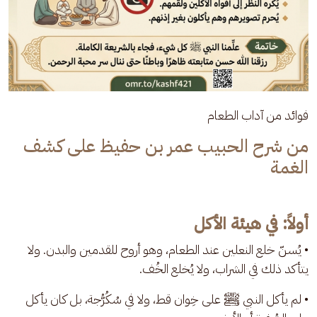
فوائد من آداب الطعام
من شرح الحبيب عمر بن حفيظ على كشف
الغمة
أولاً: في هيئة الأكل
• يُسنّ خلع النعلين عند الطعام، وهو أروح للقدمين والبدن. ولا 
يتأكد ذلك في الشراب، ولا يُخلع الخُف.
• لم يأكل النبي ﷺ على خِوان قط، ولا في سُكُرُّجة، بل كان يأكل 