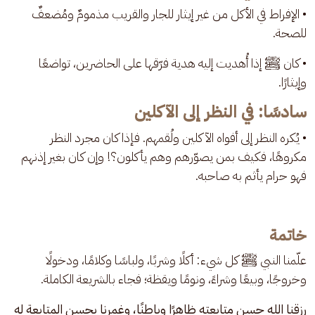
• الإفراط في الأكل من غير إيثار للجار والقريب مذمومٌ ومُضعفٌ 
للصحة.
• كان ﷺ إذا أُهديت إليه هدية فرّقها على الحاضرين، تواضعًا 
وإيثارًا.
سادسًا: في النظر إلى الآكلين
• يُكره النظر إلى أفواه الآكلين ولُقمهم. فإذا كان مجرد النظر 
مكروهًا، فكيف بمن يصوّرهم وهم يأكلون؟! وإن كان بغير إذنهم 
فهو حرام يأثم به صاحبه.
خاتمة
علّمنا النبي ﷺ كل شيء: أكلًا وشربًا، ولباسًا وكلامًا، ودخولًا 
وخروجًا، وبيعًا وشراءً، ونومًا ويقظة؛ فجاء بالشريعة الكاملة.
رزقنا الله حسن متابعته ظاهرًا وباطنًا، وغمرنا بحسن المتابعة له 