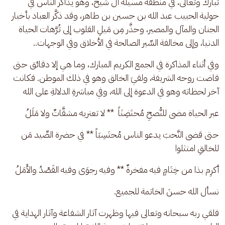
تبارك وتعالى، في منطقة مسيلة آل شيخ، وهو يذاكر الناس في 
حولية الحبيب عبد الله بن حسين بن طاهر، وقد ذكَّر العباد بأخبار 
الجنان والمآل والمصير، وحذَّر مِن مَيلِ القلوب إلى تُرَّهات الحياة 
الدنيا، وإلى مخالفة السِّير الصالحة في الأخلاق وفي الوجهات..
وفي أثناء المذاكرة في الجمع الكريم المبارك، وما هي إلا دقائق حتى 
فاضت روحه الشريفة، ولقيَ الخالق وهو في ذلك الموطن. فكانت 
آخر لحظاته وهو في الدعوة إلى الله، وفي مباشرةِ الدلالةِ على الله
عبر الحياة مضى للنُّصحِ مُحتَضِنَاً  ** لا تعتريه مشقَّاتٌ ولا مَلَلُ
حتى قضى النَّحبَ يدعو الناس مُحتَسِبَاً ** في حضرة الصِّيد مَن 
للخالقِ امتثلوا
أكرِم بذا من خِتَامٍ فيه مفخرةٌ ** وفيه رجوَى وفيه القَصْدُ والأَمَلُ
نسأل الله حسنَ الخاتمة للجميع.
فلقي ربه سبحانه وتعالى فيها وظهرت آثار الشفاعة وآثار الهداية في 