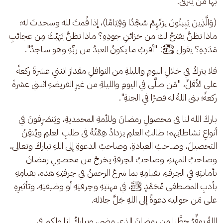
بها مَن يترقَّى.
(وَالَّذِينَ يَبِيتُونَ لِرَبِّهِمْ سُجَّدًا وَقِيَامًا)، إذا قُمتَ لله وسجدتَ له؛ 
ماذا تظنُّ يفتحُ لك من خزائنِ جودِهِ؟ ماذا تظنُّ يَهَبُكَ مِن عجائبِ 
مَدَدِهِ؟ يقول ﷺ: "أقربُ ما يكونُ العبدُ من ربِّهِ وهو ساجدٌ".
فلا يتركُ في خلالِ اليومِ والليلةِ من النوافلِ مقدارَ اثنتي عشرةَ ركعةً 
على الأقلِّ، "مَن صلَّى في اليومِ والليلةِ من غيرِ الفريضةِ اثنتي عشرةَ 
ركعةً؛ بنى اللهُ له قصرًا في الجنةِ".
باركَ الله لنا في محصولِ رمضانَ وللأمةِ المحمديةِ، ويَنصَرِفونَ في 
أنواعِ نشاطاتِهم؛ طالبُ العلمِ يزدادُ هِمَّتُهُ في طلبِ العلمِ ويُتقِنُ 
التحصيلَ، وصاحبُ العبادةِ، وصاحبُ الدعوةِ إلى اللهِ تباركَ وتعالى، 
وصاحبُ المهنةِ، وصاحبُ الحِرفةِ يخرجُ من محصولِ رمضانَ 
بأمانتِهِ في الحِرفةِ، بقيامِهِ بما شرعَ الرحمنُ في حِرفتِهِ هذه، بقيامِهِ 
بأدبِ المصطفى مُحَمَّدٍ ﷺ، في مهنتِهِ وحِرفتِهِ أو وظيفتِهِ، وتأثيرِهِ 
على مَن حواليه دعوةً إلى اللهِ جَلَّ جلاله.
اللهُ يوفِّرُ حظَّنا مِن رمضانَ الذي مضى، ويبارِكُ لنا ولكم في 