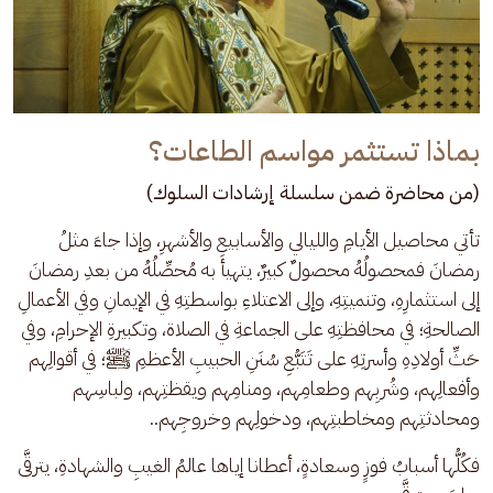
بماذا تستثمر مواسم الطاعات؟
(من محاضرة ضمن سلسلة إرشادات السلوك)
تأتي محاصيل الأيامِ والليالي والأسابيعِ والأشهرِ، وإذا جاءَ مثلُ 
رمضانَ فمحصولُهُ محصولٌ كبيرٌ، يتهيأ به مُحصِّلُهُ من بعدِ رمضانَ 
إلى استثمارِهِ، وتنميتِهِ، وإلى الاعتلاءِ بواسطتِهِ في الإيمانِ وفي الأعمالِ 
الصالحةِ؛ في محافظتِهِ على الجماعةِ في الصلاة، وتكبيرةِ الإحرامِ، وفي 
حَثِّ أولادِهِ وأسرتِهِ على تَتَبُّعِ سُنَنِ الحبيبِ الأعظمِ ﷺ؛ في أقوالِهم 
وأفعالِهم، وشُربِهم وطعامِهم، ومنامِهم ويقظتِهم، ولباسِهم 
ومحادثتِهم ومخاطبتِهم، ودخولِهم وخروجِهم..
فكُلُّها أسبابُ فوزٍ وسعادةٍ، أعطانا إياها عالمُ الغيبِ والشهادةِ، يترقَّى 