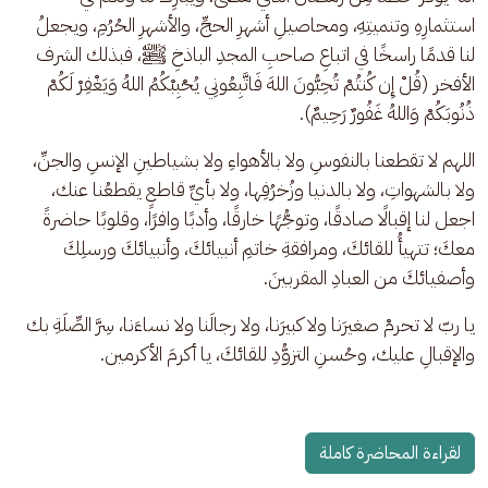
استثمارِهِ وتنميتِهِ، ومحاصيلِ أشهرِ الحجِّ، والأشهرِ الحُرُمِ، ويجعلُ 
لنا قدمًا راسخًا في اتباعِ صاحبِ المجدِ الباذخِ ﷺ، فبذلك الشرف 
الأفخر (قُلْ إِن كُنتُمْ تُحِبُّونَ اللهَ فَاتَّبِعُونِي يُحْبِبْكُمُ اللهُ وَيَغْفِرْ لَكُمْ 
ذُنُوبَكُمْ وَاللهُ غَفُورٌ رَحِيمٌ).
اللهم لا تقطعنا بالنفوسِ ولا بالأهواءِ ولا بشياطينِ الإنسِ والجنِّ، 
ولا بالشهواتِ، ولا بالدنيا وزُخرُفِها، ولا بأيِّ قاطعٍ يقطعُنا عنك، 
اجعل لنا إقبالًا صادقًا، وتوجُّهًا خارقًا، وأدبًا وافرًا، وقلوبًا حاضرةً 
معكَ؛ تتهيأُ للقائكَ، ومرافقةِ خاتمِ أنبيائكَ، وأنبيائكَ ورسلِكَ 
وأصفيائكَ من العبادِ المقربينَ.
يا ربّ لا تحرمْ صغيرَنا ولا كبيرَنا، ولا رجالَنا ولا نساءَنا، سِرَّ الصِّلَةِ بك 
والإقبالِ عليك، وحُسنِ التزوُّدِ للقائكَ، يا أكرمَ الأكرمين.
لقراءة المحاضرة كاملة