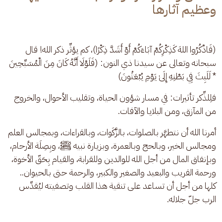
وعظيم آثارها
(فَاذْكُرُوا اللهَ كَذِكْرِكُمْ آبَاءَكُمْ أَوْ أَشَدَّ ذِكْرًا)، كم يؤثِّر ذكر الله! قال 
سبحانه وتعالى عن سيدنا ذي النون: (فَلَوْلَا أَنَّهُ كَانَ مِنَ الْمُسَبِّحِينَ 
* لَلَبِثَ فِي بَطْنِهِ إِلَىٰ يَوْمِ يُبْعَثُونَ)
فلِلذِّكر تأثيرات: في مسار شؤون الحياة، وتقليب الأحوال، والخروج 
من المآزق، ومن البلايا والآفات.
أمرنا الله أن نتطهَّر بالصلوات، بالزَّكَوات، وبالقراءات، وبمجالس العلم 
ومجالس الخير، وبالحج وبالعمرة، وبزيارة نبيه ﷺ، وبِصِلَة الأرحام، 
وبإنفاق المال من أجل الله للوالدين وللقرابة، والقيام بِحَقّ الأخوة، 
ورحمة القريب والبعيد والصغير والكبير، والرحمة حتى بالحيوان.. 
كلها من أجل أن تساعد على تنقية هذا القلب وتصفيته ليُقدِّس 
الرب جلّ جلاله.