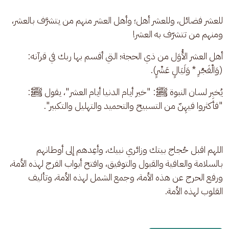
للعشر فضائل، وللعشر أهل؛ وأهل العشر منهم من يتشرَّف بالعشر، 
ومنهم من تتشرّف به العشر!
أهل العشر الأُوَل من ذي الحجة؛ التي أقسم بها ربك في قرآنه: 
(وَالْفَجْرِ * وَلَيَالٍ عَشْرٍ).
يُخبِر لسان النبوة ﷺ: "خير أيام الدنيا أيام العشر"، يقول ﷺ: 
"فأكثروا فيهِنّ من التسبيح والتحميد والتهليل والتكبير".
اللهم اقبل حُجاج بيتك وزائري نبيك، وأعِدهم إلى أوطانهم 
بالسلامة والعافية والقبول والتوفيق، وافتح أبواب الفرج لهذه الأمة، 
ورفع الحرج عن هذه الأمة، وجمع الشمل لهذه الأمة، وتأليف 
القلوب لهذه الأمة.