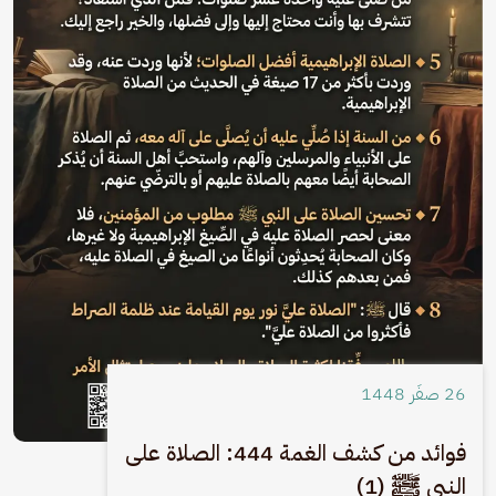
26 صفَر 1448
فوائد من كشف الغمة 444: الصلاة على
النبي ﷺ (1)